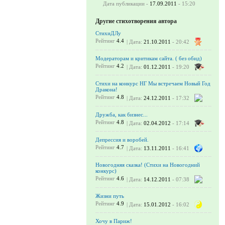
Дата публикации -
17.09.2011
- 15:20
Другие стихотворения автора
СтихиДЛу
Рейтинг
4.4
| Дата:
21.10.2011
- 20:42
Модераторам и критикам сайта. ( без обид)
Рейтинг
4.2
| Дата:
01.12.2011
- 19:20
Стихи на конкурс НГ Мы встречаем Новый Год
Дракона!
Рейтинг
4.8
| Дата:
24.12.2011
- 17:32
Дружба, как бизнес...
Рейтинг
4.8
| Дата:
02.04.2012
- 17:14
Депрессия и воробей.
Рейтинг
4.7
| Дата:
13.11.2011
- 16:41
Новогодняя сказка! (Стихи на Новогодний
конкурс)
Рейтинг
4.6
| Дата:
14.12.2011
- 07:38
Жизни путь
Рейтинг
4.9
| Дата:
15.01.2012
- 16:02
Хочу в Париж!