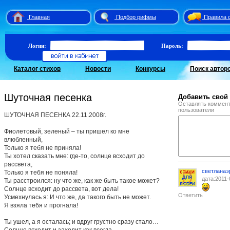
Главная
Подбор рифмы
Правила 
Логин:
Пароль:
Каталог стихов
Новости
Конкурсы
Поиск автор
Шуточная песенка
Добавить свой
Оставлять коммент
пользователи
ШУТОЧНАЯ ПЕСЕНКА 22.11.2008г.
Фиолетовый, зеленый – ты пришел ко мне
влюбленный,
Только я тебя не приняла!
Ты хотел сказать мне: где-то, солнце всходит до
рассвета,
светланаэ
Только я тебя не поняла!
дата:2011-
Ты расстроился: ну что же, как же быть такое может?
Солнце всходит до рассвета, вот дела!
Ответить
Усмехнулась я: И что же, да такого быть не может.
Я взяла тебя и прогнала!
Ты ушел, а я осталась; и вдруг грустно сразу стало…
Солнце всходит и заходит как всегда.