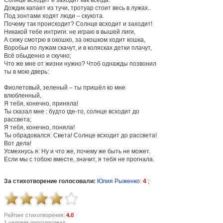
Дождик капает из тучи, тротуар стоит весь в лужах..
Под зонтами ходят люди – скукота.
Почему так происходит? Солнце всходит и заходит!
Никакой тебе интриги: не играю в вышей лиги,
А сижу смотрю в окошко, за окошком ходит кошка,
Воробьи по лужам скачут, и в колясках детки плачут,
Всё обыденно и скучно;
Что же мне от жизни нужно? Чтоб однажды позвонил
ты в мою дверь:
Фиолетовый, зеленый – ты пришёл ко мне
влюбленный,
Я тебя, конечно, приняла!
Ты сказал мне : будто где-то, солнце всходит до
рассвета;
Я тебя, конечно, поняла!
Ты обрадовался: Света! Солнце всходит до рассвета!
Вот дела!
Усмехнусь я: Ну и что же, почему же быть не может.
Если мы с тобою вместе, значит, я тебя не прогнала.
За стихотворение голосовали:
Юлия Рыженко
:
4
;
Рейтинг стихотворения:
4.0
1 человек проголосовал