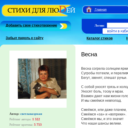
Главная
Добавить свое стихотворение
Логин:
Забыл пароль к сайту
Каталог стихов
Весна
Весна согрела солнцем ярки
Сугробы потекли, и переливч
Бегут, звенят, спешат ручьи.
С собой уносят грязь и холо
Уносят боль, тоску и мрак.
Взамен дают нам жизни голо
И мы смеёмся невпопад.
Смеёмся, или даже плачем,
Автор:
светланаэрман
Смеёмся «за» и «вопреки».
Смеёмся мы, и это значит
Рейтинг автора:
1 322
Что наши шансы велики.
Рейтинг критика:
5 753