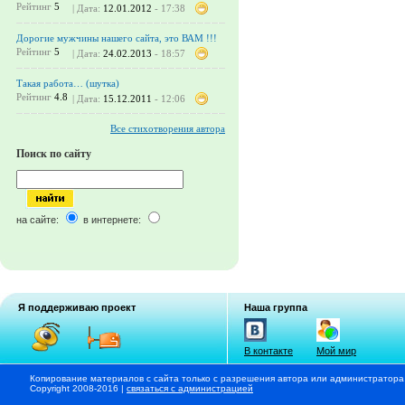
Рейтинг
5
| Дата:
12.01.2012
- 17:38
Дорогие мужчины нашего сайта, это ВАМ !!!
Рейтинг
5
| Дата:
24.02.2013
- 18:57
Такая работа… (шутка)
Рейтинг
4.8
| Дата:
15.12.2011
- 12:06
Все стихотворения автора
Поиск по сайту
на сайте:
в интернете:
Я поддерживаю проект
Наша группа
В контакте
Мой мир
Копирование материалов с сайта только с разрешения автора или администратора
Copyright 2008-2016 |
связаться с администрацией