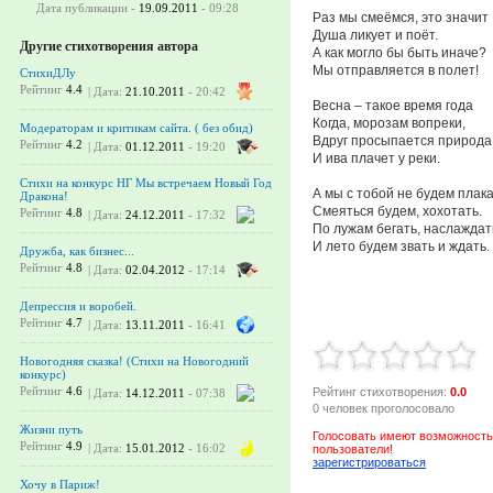
Дата публикации -
19.09.2011
- 09:28
Раз мы смеёмся, это значит
Душа ликует и поёт.
Другие стихотворения автора
А как могло бы быть иначе?
Мы отправляется в полет!
СтихиДЛу
Рейтинг
4.4
| Дата:
21.10.2011
- 20:42
Весна – такое время года
Когда, морозам вопреки,
Модераторам и критикам сайта. ( без обид)
Вдруг просыпается природа
Рейтинг
4.2
| Дата:
01.12.2011
- 19:20
И ива плачет у реки.
Стихи на конкурс НГ Мы встречаем Новый Год
А мы с тобой не будем плака
Дракона!
Смеяться будем, хохотать.
Рейтинг
4.8
| Дата:
24.12.2011
- 17:32
По лужам бегать, наслаждат
И лето будем звать и ждать.
Дружба, как бизнес...
Рейтинг
4.8
| Дата:
02.04.2012
- 17:14
Депрессия и воробей.
Рейтинг
4.7
| Дата:
13.11.2011
- 16:41
Новогодняя сказка! (Стихи на Новогодний
конкурс)
Рейтинг
4.6
Рейтинг стихотворения:
0.0
| Дата:
14.12.2011
- 07:38
0 человек проголосовало
Жизни путь
Голосовать имеют возможность
Рейтинг
4.9
| Дата:
15.01.2012
- 16:02
пользователи!
зарегистрироваться
Хочу в Париж!