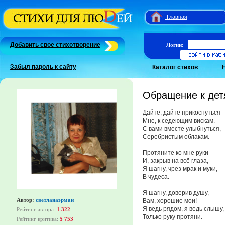
Главная
Добавить свое стихотворение
Логин:
Забыл пароль к сайту
Каталог стихов
Обращение к дет
Дайте, дайте прикоснуться
Мне, к седеющим вискам.
С вами вместе улыбнуться,
Серебристым облакам.
Протяните ко мне руки
И, закрыв на всё глаза,
Я шагну, чрез мрак и муки,
В чудеса.
Я шагну, доверив душу,
Автор:
светланаэрман
Вам, хорошие мои!
Я ведь рядом, я ведь слышу,
Рейтинг автора:
1 322
Только руку протяни.
Рейтинг критика:
5 753