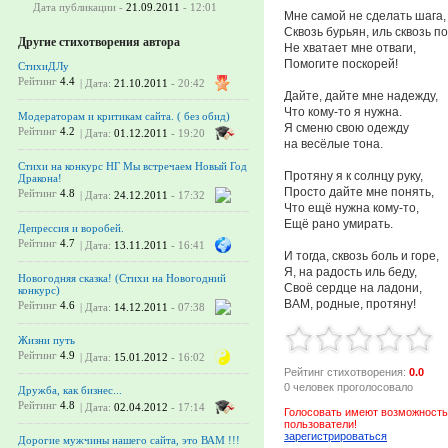
Дата публикации -
21.09.2011
- 12:01
Мне самой не сделать шага,
Сквозь бурьян, иль сквозь п
Другие стихотворения автора
Не хватает мне отваги,
Помогите поскорей!
СтихиДЛу
Рейтинг
4.4
| Дата:
21.10.2011
- 20:42
Дайте, дайте мне надежду,
Что кому-то я нужна.
Модераторам и критикам сайта. ( без обид)
Я сменю свою одежду
Рейтинг
4.2
| Дата:
01.12.2011
- 19:20
на весёлые тона.
Стихи на конкурс НГ Мы встречаем Новый Год
Протяну я к солнцу руку,
Дракона!
Просто дайте мне понять,
Рейтинг
4.8
| Дата:
24.12.2011
- 17:32
Что ещё нужна кому-то,
Ещё рано умирать.
Депрессия и воробей.
Рейтинг
4.7
| Дата:
13.11.2011
- 16:41
И тогда, сквозь боль и горе,
Я, на радость иль беду,
Новогодняя сказка! (Стихи на Новогодний
Своё сердце на ладони,
конкурс)
ВАМ, родные, протяну!
Рейтинг
4.6
| Дата:
14.12.2011
- 07:38
Жизни путь
Рейтинг
4.9
| Дата:
15.01.2012
- 16:02
Рейтинг стихотворения:
0.0
0 человек проголосовало
Дружба, как бизнес...
Рейтинг
4.8
| Дата:
02.04.2012
- 17:14
Голосовать имеют возможность
пользователи!
зарегистрироваться
Дорогие мужчины нашего сайта, это ВАМ !!!