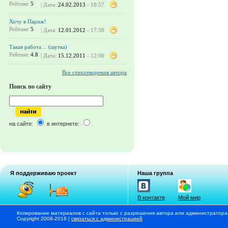
Рейтинг
5
| Дата:
24.02.2013
- 18:57
Хочу в Париж!
Рейтинг
5
| Дата:
12.01.2012
- 17:38
Такая работа… (шутка)
Рейтинг
4.8
| Дата:
15.12.2011
- 12:06
Все стихотворения автора
Поиск по сайту
на сайте:
в интернете:
Я поддерживаю проект
Наша группа
В контакте
Мой мир
Копирование материалов с сайта только с разрешения автора или администратора
Copyright 2008-2016 |
связаться с администрацией