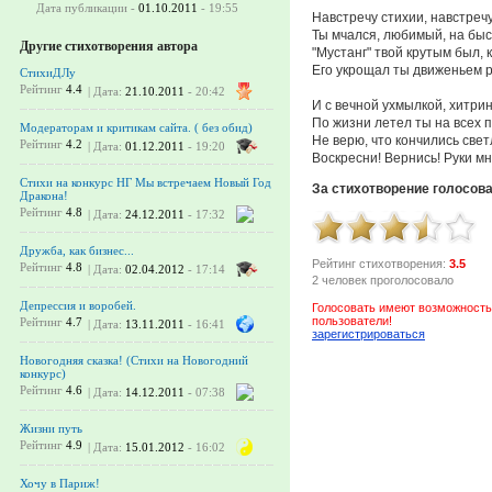
Дата публикации -
01.10.2011
- 19:55
Навстречу стихии, навстречу
Ты мчался, любимый, на быс
Другие стихотворения автора
"Мустанг" твой крутым был, к
Его укрощал ты движеньем р
СтихиДЛу
Рейтинг
4.4
| Дата:
21.10.2011
- 20:42
И с вечной ухмылкой, хитрин
По жизни летел ты на всех п
Модераторам и критикам сайта. ( без обид)
Не верю, что кончились свет
Рейтинг
4.2
| Дата:
01.12.2011
- 19:20
Воскресни! Вернись! Руки м
Стихи на конкурс НГ Мы встречаем Новый Год
За стихотворение голосов
Дракона!
Рейтинг
4.8
| Дата:
24.12.2011
- 17:32
Дружба, как бизнес...
Рейтинг стихотворения:
3.5
Рейтинг
4.8
| Дата:
02.04.2012
- 17:14
2 человек проголосовало
Депрессия и воробей.
Голосовать имеют возможность
пользователи!
Рейтинг
4.7
| Дата:
13.11.2011
- 16:41
зарегистрироваться
Новогодняя сказка! (Стихи на Новогодний
конкурс)
Рейтинг
4.6
| Дата:
14.12.2011
- 07:38
Жизни путь
Рейтинг
4.9
| Дата:
15.01.2012
- 16:02
Хочу в Париж!