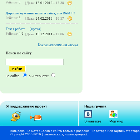
Рейтинг
5
| Дата:
12.01.2012
- 17:38
Дорогие мужчины нашего сайта, это ВАМ !!!
Рейтинг
5
| Дата:
24.02.2013
- 18:57
Такая работа… (шутка)
Рейтинг
4.8
| Дата:
15.12.2011
- 12:06
Все стихотворения автора
Поиск по сайту
на сайте:
в интернете:
Я поддерживаю проект
Наша группа
В контакте
Мой мир
Копирование материалов с сайта только с разрешения автора или администратора
Copyright 2008-2016 |
связаться с администрацией