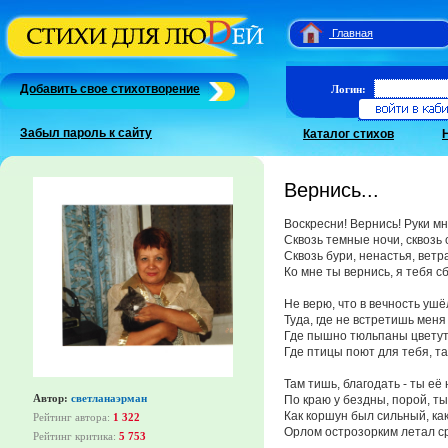
Главная
Добавить свое стихотворение
Логин:
Забыл пароль к сайту
Каталог стихов
Вернись...
Воскресни! Вернись! Руки м
Сквозь темные ночи, сквозь 
Сквозь бури, ненастья, ветра
Ко мне ты вернись, я тебя сб
Не верю, что в вечность ушё
Туда, где не встретишь меня
Где пышно тюльпаны цветут
Где птицы поют для тебя, та
Там тишь, благодать - ты её
Автор:
светланаэрман
По краю у бездны, порой, ты
Как коршун был сильный, как 
Рейтинг автора:
1 322
Орлом острозорким летал ср
Рейтинг критика:
5 753