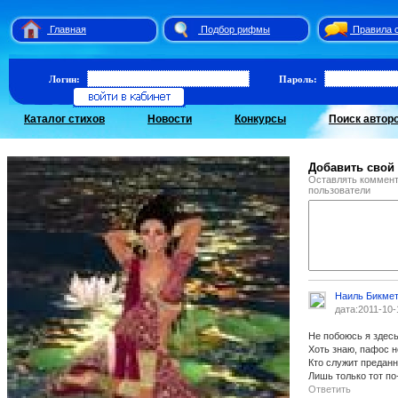
Главная
Подбор рифмы
Правила 
Логин:
Пароль:
Каталог стихов
Новости
Конкурсы
Поиск автор
Добавить свой
Оставлять коммент
пользователи
Наиль Бикме
дата:2011-10-
Не побоюсь я здесь
Хоть знаю, пафос н
Кто служит преданн
Лишь только тот п
Ответить