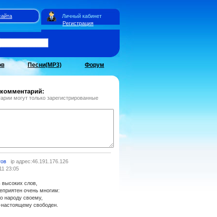
сайта
Личный кабинет
Регистрация
ов
Песни(MP3)
Форум
 комментарий:
арии могут только зарегистрированные
тов
ip адрес:46.191.176.126
11 23:05
 высоких слов,
еприятен очень многим:
о народу своему,
о-настоящему свободен.