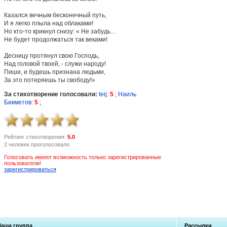
Казался вечным бесконечный путь,
И я легко плыла над облаками!
Но кто-то крикнул снизу: « Не забудь…
Не будет продолжаться так веками!
Десницу протянул свою Господь,
Над головой твоей, - служи народу!
Пиши, и будешь признана людьми,
За это потеряешь ты свободу!»
За стихотворение голосовали:
teij
:
5
;
Наиль
Бикметов
:
5
;
Рейтинг стихотворения:
5.0
2 человек проголосовало
Голосовать имеют возможность только зарегистрированные
пользователи!
зарегистрироваться
Наша группа
Рассылки