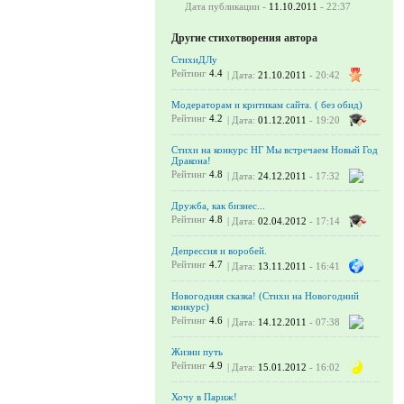
Дата публикации -
11.10.2011
- 22:37
Другие стихотворения автора
СтихиДЛу
Рейтинг
4.4
| Дата:
21.10.2011
- 20:42
Модераторам и критикам сайта. ( без обид)
Рейтинг
4.2
| Дата:
01.12.2011
- 19:20
Стихи на конкурс НГ Мы встречаем Новый Год
Дракона!
Рейтинг
4.8
| Дата:
24.12.2011
- 17:32
Дружба, как бизнес...
Рейтинг
4.8
| Дата:
02.04.2012
- 17:14
Депрессия и воробей.
Рейтинг
4.7
| Дата:
13.11.2011
- 16:41
Новогодняя сказка! (Стихи на Новогодний
конкурс)
Рейтинг
4.6
| Дата:
14.12.2011
- 07:38
Жизни путь
Рейтинг
4.9
| Дата:
15.01.2012
- 16:02
Хочу в Париж!