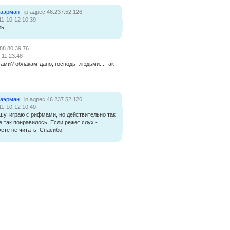
наэрман
ip адрес:46.237.52.126
11-10-12 10:39
ь!
:88.80.39.76
-11 23:48
ами? облакам-дано, господь -людьми... так
наэрман
ip адрес:46.237.52.126
11-10-12 10:40
ешу, играю с рифмами, но действительно так
 так понравилось. Если режет слух -
ете не читать. Спасибо!