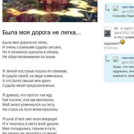
светла
дата:20
Спасибо Наил
ev
ip адрес
Была моя дорога не легка...
дата:2011-10
а что с рифм
Была моя дорога не легка,
задумано?
И очень сложными судьбы зигзаги,
Ответить
Но я нечаянно шагнула в облака,
Не обратив внимания на знаки.
светла
дата:20
Знаю, что гр
Я легкой поступью пошла по облакам,
задумано, мне
В судьбе своей, не видя измененья,
извините, мож
А это было свыше мне дано-
Судьбы моей предназначенье.
Я думала, что просто так иду,
Как тысячи, или как миллионы.
Мой ангел усмехнулся на лету,
Не строя на пути моем препоны.
Я шла! И всё светлело впереди!
И я тянулась к свету всей душою.
Мне попадались тернии в пути,
Но ничего не делалось со мною.