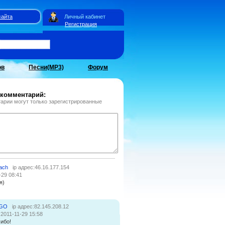
сайта
Личный кабинет
Регистрация
ов
Песни(MP3)
Форум
 комментарий:
арии могут только зарегистрированные
lach
ip адрес:46.16.177.154
-29 08:41
я)
IGO
ip адрес:82.145.208.12
:2011-11-29 15:58
ибо!