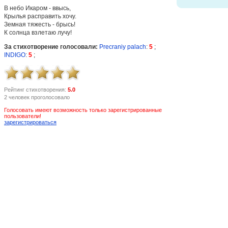
В небо Икаром - ввысь,
Крылья расправить хочу.
Земная тяжесть - брысь!
К солнца взлетаю лучу!
За стихотворение голосовали:
Precraniy palach
:
5
;
INDIGO
:
5
;
Рейтинг стихотворения:
5.0
2 человек проголосовало
Голосовать имеют возможность только зарегистрированные
пользователи!
зарегистрироваться