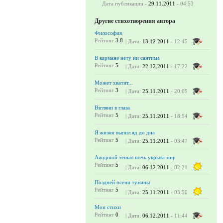
Дата публикации -
29.11.2011
- 04:53
Другие стихотворения автора
Философия
Рейтинг
3.8
| Дата:
13.12.2011
- 12:45
В кармане нету ни сантима
Рейтинг
5
| Дата:
22.12.2011
- 17:22
Может хватит...
Рейтинг
3
| Дата:
25.11.2011
- 20:05
Взгляни в глаза
Рейтинг
5
| Дата:
25.11.2011
- 18:54
Я жизни выпил яд до дна
Рейтинг
5
| Дата:
25.11.2011
- 03:47
Ажурной тенью ночь укрыла мир
Рейтинг
5
| Дата:
06.12.2011
- 02:21
Поздней осени туманы
Рейтинг
5
| Дата:
25.11.2011
- 03:50
Мои стихи
Рейтинг
0
| Дата:
06.12.2011
- 11:44