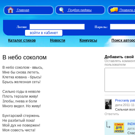
Главная
Подбор рифмы
Правила 
Логин:
Пароль:
Каталог стихов
Новости
Конкурсы
Поиск автор
В небо соколом
Добавить свой
Оставлять коммент
пользователи
В небо соколом - ввысь,
Мне бы снова лететь.
Клетка кована - брысь!
Брысь железная сеть!
Сильно годы в неволе
Плоть терзали живу!
Precraniy pa
Злобы, гнева и боли
дата:2011-11
Много видел. Но живу!
Сильная вол
Ответить
Бунтарский стержень
Не разбитый пока!
IND
Мой дух не повержен!
дата
Моя совесть чиста!
Спас