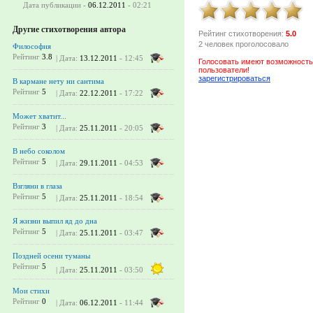
Дата публикации -
06.12.2011
- 02:21
Другие стихотворения автора
Рейтинг стихотворения:
5.0
2 человек проголосовало
Философия
Рейтинг
3.8
| Дата:
13.12.2011
- 12:45
Голосовать имеют возможность
пользователи!
зарегистрироваться
В кармане нету ни сантима
Рейтинг
5
| Дата:
22.12.2011
- 17:22
Может хватит...
Рейтинг
3
| Дата:
25.11.2011
- 20:05
В небо соколом
Рейтинг
5
| Дата:
29.11.2011
- 04:53
Взгляни в глаза
Рейтинг
5
| Дата:
25.11.2011
- 18:54
Я жизни выпил яд до дна
Рейтинг
5
| Дата:
25.11.2011
- 03:47
Поздней осени туманы
Рейтинг
5
| Дата:
25.11.2011
- 03:50
Мои стихи
Рейтинг
0
| Дата:
06.12.2011
- 11:44