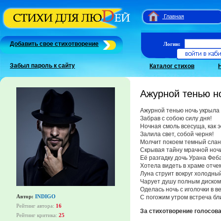
Главная
Добавить свое стихотворение
Логин:
Забыл пароль к сайту
Каталог стихов
Ажурной тенью н
Ажурной тенью ночь укрыла
Забрав с собою силу дня!
Ночная смоль всесуща, как 
Залила свет, собой черня!
Молчит покоем темный слан
Скрывая тайну мрачной ноч
Её разгадку дочь Урана Феб
Хотела видеть в храме отче
Луна струит вокруг холодный
Чарует душу полным диском
Оделась ночь с иголочки в в
Автор:
INDIGO
С погожим утром встреча бл
Рейтинг автора:
16
За стихотворение голосов
Рейтинг критика:
25