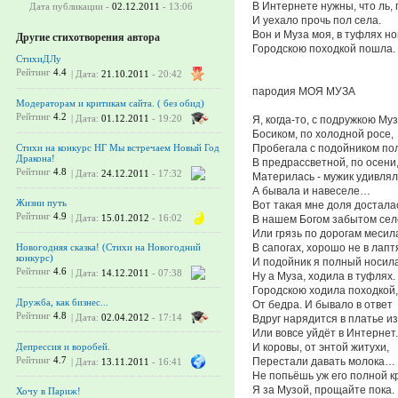
В Интернете нужны, что ль,
Дата публикации -
02.12.2011
- 13:06
И уехало прочь пол села.
Вон и Муза моя, в туфлях но
Другие стихотворения автора
Городскою походкой пошла.
СтихиДЛу
Рейтинг
4.4
| Дата:
21.10.2011
- 20:42
пародия МОЯ МУЗА
Модераторам и критикам сайта. ( без обид)
Рейтинг
4.2
| Дата:
01.12.2011
- 19:20
Я, когда-то, с подружкою Муз
Босиком, по холодной росе,
Пробегала с подойником по
Стихи на конкурс НГ Мы встречаем Новый Год
Дракона!
В предрассветной, по осени,
Рейтинг
4.8
| Дата:
24.12.2011
- 17:32
Материлась - мужик удивлял
А бывала и навеселе…
Жизни путь
Вот такая мне доля достала
Рейтинг
4.9
| Дата:
15.01.2012
- 16:02
В нашем Богом забытом сел
Или грязь по дорогам месил
В сапогах, хорошо не в лапт
Новогодняя сказка! (Стихи на Новогодний
конкурс)
И подойник я полный носила
Рейтинг
4.6
| Дата:
14.12.2011
- 07:38
Ну а Муза, ходила в туфлях.
Городскою ходила походкой,
Дружба, как бизнес...
От бедра. И бывало в ответ
Рейтинг
4.8
| Дата:
02.04.2012
- 17:14
Вдруг нарядится в платье из
Или вовсе уйдёт в Интернет.
И коровы, от энтой житухи,
Депрессия и воробей.
Рейтинг
4.7
Перестали давать молока…
| Дата:
13.11.2011
- 16:41
Не попьёшь уж его полной к
Я за Музой, прощайте пока.
Хочу в Париж!