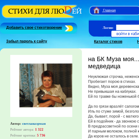
Главная
Добавить свое стихотворение
Логин:
Забыл пароль к сайту
Каталог стихов
на БК Муза моя..
медведица
Неуклюжая строчка, неженс
Пробегает порою в стихах.
Видно, Муза моя деревенск
Не привыкшая на каблуках.
Ей по травке бы ноженькой 
Да по грязи вразлёт сапогом
Иль по стуже зимой, безгол
Да, бывает, порой - с матюго
Ей в подойник - да звонкою 
Автор:
светланаэрман
В предрассветной по осени 
Рейтинг автора:
1 322
И парным молоком, полной к
Рейтинг критика:
5 736
Да коров не осталось в селе.