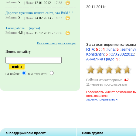
Рейтинг
5
| Дата:
12.01.2012
- 17:38
30.11.2011г
Дорогие мужчины нашего сайта, это ВАМ !!!
Рейтинг
5
| Дата:
24.02.2013
- 18:57
Такая работа… (шутка)
Рейтинг
4.8
| Дата:
15.12.2011
- 12:06
Все стихотворения автора
За стихотворение голосов
RITA
:
5
;
:
4
;
luna
:
5
;
semenyt
Поиск по сайту
Konstantin
:
5
;
Оля28022011
:
Анжелика Градо
:
5
;
на сайте:
в интернете:
Рейтинг стихотворения:
4.7
11 человек проголосовало
Голосовать имеют возможность
пользователи!
зарегистрироваться
Я поддерживаю проект
Наша группа