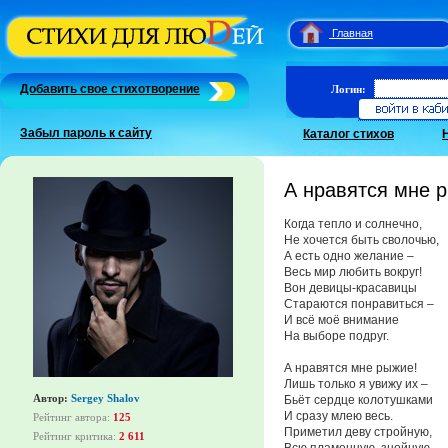
Главная
Добавить свое стихотворение
Логин:
Забыл пароль к сайту
Каталог стихов
А нравятся мне 
Когда тепло и солнечно,
Не хочется быть сволочью,
А есть одно желание –
Весь мир любить вокруг!
Вон девицы-красавицы
Стараются понравиться –
И всё моё внимание
На выборе подруг.
А нравятся мне рыжие!
Лишь только я увижу их –
Автор:
Sergey Shalov
Бьёт сердце колотушками
И сразу млею весь.
Рейтинг автора:
125
Приметил деву стройную,
Рейтинг критика:
2 611
Всю пламенную, знойную,