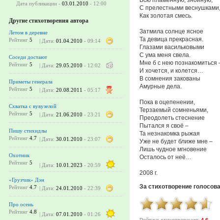
Дата публикации -
03.01.2010
- 12:00
С прелестными веснушками
Как золотая смесь.
Другие стихотворения автора
Затмила солнце ясное
Летом в деревне
Та девица прекрасная.
Рейтинг
5
| Дата:
01.04.2010
- 09:14
Глазами васильковыми
С ума меня свела.
Соседи достают
Мне б с нею познакомиться 
Рейтинг
5
| Дата:
29.05.2010
- 12:02
И хочется, и колется…
В сомнения закованы
Приметы генерала
Амурные дела.
Рейтинг
5
| Дата:
20.08.2011
- 05:17
Пока в оцепенении,
Схватка с вувузелой
Терзаемый сомненьями,
Рейтинг
5
| Дата:
21.06.2010
- 23:21
Преодолеть стеснение
Пытался я своё –
Пишу стихидлы
Та незнакомка рыжая
Рейтинг
4.7
| Дата:
30.01.2010
- 23:07
Уже не будет ближе мне –
Лишь чудное мгновение
Охотник
Осталось от неё…
Рейтинг
5
| Дата:
10.01.2023
- 20:59
2008 г.
«Грузчик» Дэн
За стихотворение голосов
Рейтинг
4.7
| Дата:
24.01.2010
- 22:39
Про осень
Рейтинг
4.8
| Дата:
07.01.2010
- 01:26
Рейтинг стихотворения:
4.6