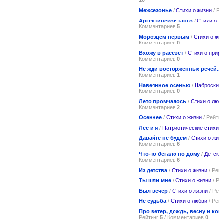
Межсезонье
/
Стихи о жизни
/ 
Аргентинское танго
/
Стихи о
Комментариев
5
Морозцем первым
/
Стихи о ж
Комментариев
0
Вхожу в рассвет
/
Стихи о при
Комментариев
0
Не жди восторженных речей..
Комментариев
1
Навеянное осенью
/
Наброски
Комментариев
0
Лето промчалось
/
Стихи о лю
Комментариев
2
Осеннее
/
Стихи о жизни
/ Рейт
Лес и я
/
Патриотические стихи
Давайте не будем
/
Стихи о жи
Комментариев
6
Что-то бегало по дому
/
Детск
Комментариев
6
Из детства
/
Стихи о жизни
/ Ре
Ты шли мне
/
Стихи о жизни
/ 
Был вечер
/
Стихи о жизни
/ Р
Не судьба
/
Стихи о любви
/ Ре
Про ветер, дождь, весну и к
Рейтинг
5
/ Комментариев
0