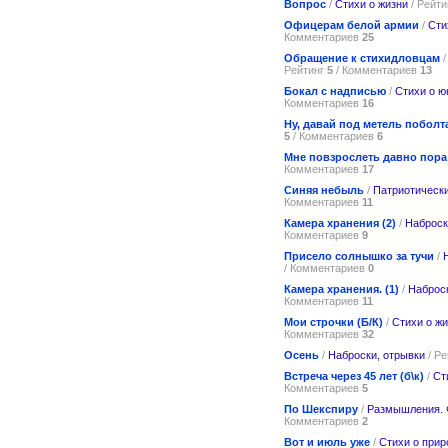
Вопрос
/
Стихи о жизни
/ Рейт
Офицерам белой армии
/
Сти
Комментариев
25
Обращение к стихидловцам
Рейтинг
5
/ Комментариев
13
Бокал с надписью
/
Стихи о ю
Комментариев
16
Ну, давай под метель поболт
5
/ Комментариев
6
Мне повзрослеть давно пора
Комментариев
17
Синяя небыль
/
Патриотически
Комментариев
11
Камера хранения (2)
/
Наброск
Комментариев
9
Присело солнышко за тучи
/
/ Комментариев
0
Камера хранения. (1)
/
Наброск
Комментариев
11
Мои строчки (Б/К)
/
Стихи о ж
Комментариев
32
Осень
/
Наброски, отрывки
/ Р
Встреча через 45 лет (б\к)
/
Ст
Комментариев
5
По Шекспиру
/
Размышления.
Комментариев
2
Вот и июль уже
/
Стихи о прир