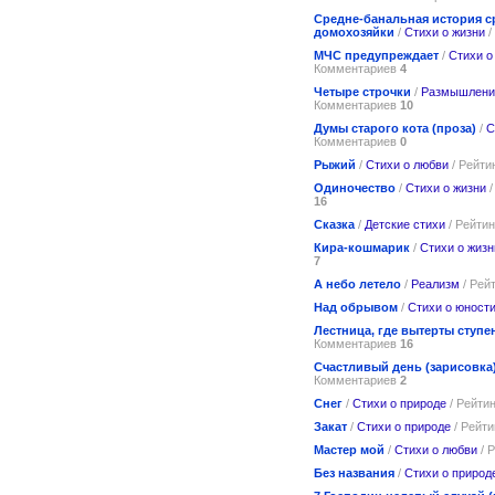
Средне-банальная история с
домохозяйки
/
Стихи о жизни
/
МЧС предупреждает
/
Стихи о
Комментариев
4
Четыре строчки
/
Размышлени
Комментариев
10
Думы старого кота (проза)
/
С
Комментариев
0
Рыжий
/
Стихи о любви
/ Рейти
Одиночество
/
Стихи о жизни
/
16
Сказка
/
Детские стихи
/ Рейти
Кира-кошмарик
/
Стихи о жизн
7
А небо летело
/
Реализм
/ Рей
Над обрывом
/
Стихи о юност
Лестница, где вытерты ступе
Комментариев
16
Счастливый день (зарисовка
Комментариев
2
Снег
/
Стихи о природе
/ Рейти
Закат
/
Стихи о природе
/ Рейт
Мастер мой
/
Стихи о любви
/ 
Без названия
/
Стихи о природ