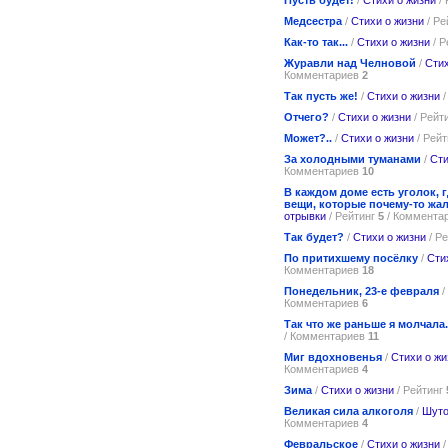
Медсестра
/
Стихи о жизни
/ Ре
Как-то так...
/
Стихи о жизни
/ Р
Журавли над Челновой
/
Стих
Комментариев
2
Так пусть же!
/
Стихи о жизни
/
Отчего?
/
Стихи о жизни
/ Рейт
Может?..
/
Стихи о жизни
/ Рей
За холодными туманами
/
Сти
Комментариев
10
В каждом доме есть уголок, 
вещи, которые почему-то жа
отрывки
/ Рейтинг
5
/ Коммента
Так будет?
/
Стихи о жизни
/ Р
По притихшему посёлку
/
Сти
Комментариев
18
Понедельник, 23-е февраля
/
Комментариев
6
Так что же раньше я молчала.
/ Комментариев
11
Миг вдохновенья
/
Стихи о жи
Комментариев
4
Зима
/
Стихи о жизни
/ Рейтинг
Великая сила алкоголя
/
Шуто
Комментариев
4
Февральское
/
Стихи о жизни
/