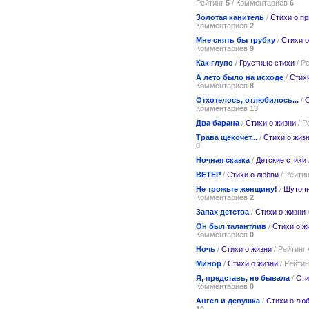
Рейтинг
5
/ Комментариев
6
Золотая канитель
/
Стихи о п
Комментариев
2
Мне снять бы трубку
/
Стихи о
Комментариев
9
Как глупо
/
Грустные стихи
/ Р
А лето было на исходе
/
Стих
Комментариев
8
Отхотелось, отлюбилось...
/
С
Комментариев
13
Два барана
/
Стихи о жизни
/ Р
Трава щекочет...
/
Стихи о жиз
0
Ночная сказка
/
Детские стихи
ВЕТЕР
/
Стихи о любви
/ Рейти
Не трожьте женщину!
/
Шуточн
Комментариев
2
Запах детства
/
Стихи о жизни
Он был талантлив
/
Стихи о ж
Комментариев
0
Ночь
/
Стихи о жизни
/ Рейтинг
Минор
/
Стихи о жизни
/ Рейти
Я, представь, не бывала
/
Сти
Комментариев
0
Ангел и девушка
/
Стихи о лю
10