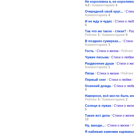
Не королевна я, не королевн
4.8
/ Комментариев
4
Очередной свой круг...
/
Стих
Комментариев
4
И не жду я чудес
/
Стихи о люб
6
Так что же такое - стихи?
/
Ра
Рейтинг
5
/ Комментариев
9
В поздних сумерках...
/
Стихи 
Комментариев
3
Гость
/
Стихи о жизни
/ Рейтинг
Чужие письма
/
Стихи о любви
Раздвоение души
/
Стихи о жи
Комментариев
1
Пятак
/
Стихи о жизни
/ Рейтин
Первый снег
/
Стихи о любви
/
Осенний дождь
/
Стихи о люб
9
Наверное, всё могло быть ина
Рейтинг
5
/ Комментариев
2
Солнце в лужах
/
Стихи о жиз
5
Такие вот дела
/
Стихи о жизн
12
Ну, заходи...
/
Стихи о жизни
/ 
Я набиваю камнями карманы