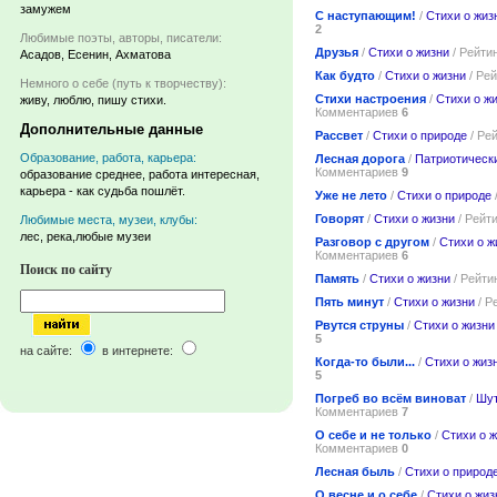
замужем
С наступающим!
/
Стихи о жиз
2
Любимые поэты, авторы, писатели:
Друзья
/
Стихи о жизни
/ Рейти
Асадов, Есенин, Ахматова
Как будто
/
Стихи о жизни
/ Ре
Немного о себе (путь к творчеству):
Стихи настроения
/
Стихи о ж
живу, люблю, пишу стихи.
Комментариев
6
Дополнительные данные
Рассвет
/
Стихи о природе
/ Ре
Образование, работа, карьера:
Лесная дорога
/
Патриотическ
Комментариев
9
образование среднее, работа интересная,
карьера - как судьба пошлёт.
Уже не лето
/
Стихи о природе
Говорят
/
Стихи о жизни
/ Рейт
Любимые места, музеи, клубы:
лес, река,любые музеи
Разговор с другом
/
Стихи о ж
Комментариев
6
Поиск по сайту
Память
/
Стихи о жизни
/ Рейти
Пять минут
/
Стихи о жизни
/ Р
Рвутся струны
/
Стихи о жизни
5
на сайте:
в интернете:
Когда-то были...
/
Стихи о жиз
5
Погреб во всём виноват
/
Шут
Комментариев
7
О себе и не только
/
Стихи о 
Комментариев
0
Лесная быль
/
Стихи о природ
О весне и о себе
/
Стихи о жиз