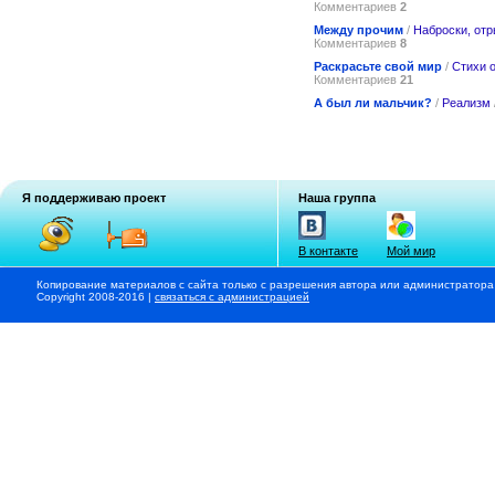
Комментариев
2
Между прочим
/
Наброски, от
Комментариев
8
Раскрасьте свой мир
/
Стихи 
Комментариев
21
А был ли мальчик?
/
Реализм
Я поддерживаю проект
Наша группа
В контакте
Мой мир
Копирование материалов с сайта только с разрешения автора или администратора
Copyright 2008-2016 |
связаться с администрацией