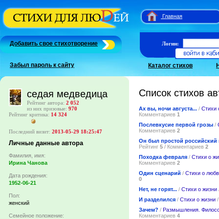
Главная
Добавить свое стихотворение
Логин:
Забыл пароль к сайту
Каталог стихов
Список стихов ав
седая медведица
Рейтинг автора:
2 052
Ах вы, ночи августа...
/
Стихи 
из них призовые:
970
Комментариев
1
Рейтинг критика:
14 324
Послевкусие первой грозы
/
Комментариев
2
Последний визит:
2013-05-29 18:25:47
Он был простой российский
Личные данные автора
Рейтинг
5
/ Комментариев
2
Фамилия, имя:
Походка февраля
/
Стихи о ж
Комментариев
2
Ирина Чанова
Один сценарий
/
Стихи о люб
Дата рождения:
0
1952-06-21
Нет, не горят...
/
Стихи о жизни
Пол:
И разделился
/
Стихи о жизни
/
женский
Зачем?
/
Размышления. Филос
Комментариев
4
Семейное положение: