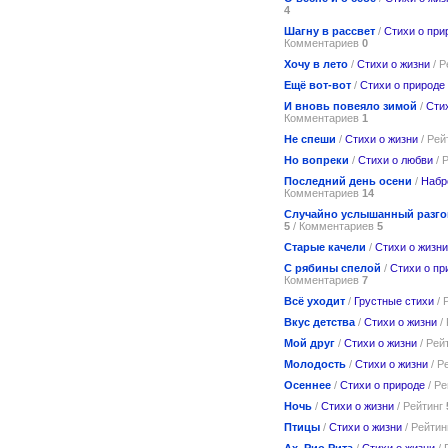
4
Шагну в рассвет
/
Стихи о при
Комментариев
0
Хочу в лето
/
Стихи о жизни
/ Р
Ещё вот-вот
/
Стихи о природе
И вновь повеяло зимой
/
Сти
Комментариев
1
Не спеши
/
Стихи о жизни
/ Рей
Но вопреки
/
Стихи о любви
/ 
Последний день осени
/
Набр
Комментариев
14
Случайно услышанный разг
5
/ Комментариев
5
Старые качели
/
Стихи о жизни
С рябины спелой
/
Стихи о пр
Комментариев
7
Всё уходит
/
Грустные стихи
/ 
Вкус детства
/
Стихи о жизни
/
Мой друг
/
Стихи о жизни
/ Рей
Молодость
/
Стихи о жизни
/ Р
Осеннее
/
Стихи о природе
/ Р
Ночь
/
Стихи о жизни
/ Рейтинг
Птицы
/
Стихи о жизни
/ Рейти
Ах, Рио Рита
/
Стихи о жизни
/ 