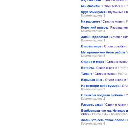
Мы любили
/
Стихи о жизни
/ 
Круг замкнулся
/
Шуточные ст
Комментариев
3
На рассвете
/
Стихи о жизни
/ 
Короткий вывод
/
Размышлен
Комментариев
4
Жизнь пролетает
/
Стихи о жи
Комментариев
1
В моём мире
/
Стихи о любви
/
Мы привыкаем быть рабом
/
Комментариев
5
Старик и море
/
Стихи о жизни
Встреча
/
Стихи о жизни
/ Рейт
Талант
/
Стихи о жизни
/ Рейти
Взрывая снег
/
Стихи о жизни
/
Не сотвори себе кумира
/
Сти
Комментариев
3
Слишком поздняя любовь
/
С
Комментариев
2
Рассвет, закат
/
Стихи о жизни
/
Берёзоньки что ли. Не знаю 
стихи
/ Рейтинг
4.7
/ Коммента
Жаль, что есть такое слово
/
Комментариев
6