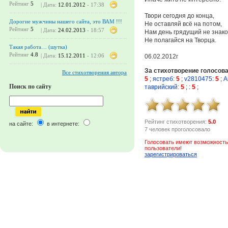
Рейтинг
5
| Дата:
12.01.2012
- 17:38
Твори сегодня до конца,
Дорогие мужчины нашего сайта, это ВАМ !!!
Не оставляй всё на потом,
Рейтинг
5
| Дата:
24.02.2013
- 18:57
Нам день грядущий не знако
Не полагайся на Творца.
Такая работа… (шутка)
Рейтинг
4.8
| Дата:
15.12.2011
- 12:06
06.02.2012г
За стихотворение голосов
Все стихотворения автора
5
;
ястреб
:
5
;
v2810475
:
5
;
А
Поиск по сайту
таврийский
:
5
;
:
5
;
Рейтинг стихотворения:
5.0
на сайте:
в интернете:
7 человек проголосовало
Голосовать имеют возможность
пользователи!
зарегистрироваться