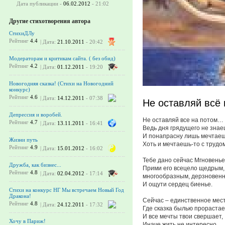
Дата публикации -
06.02.2012
- 21:02
Другие стихотворения автора
СтихиДЛу
Рейтинг
4.4
| Дата:
21.10.2011
- 20:42
Модераторам и критикам сайта. ( без обид)
Рейтинг
4.2
| Дата:
01.12.2011
- 19:20
Новогодняя сказка! (Стихи на Новогодний
конкурс)
Рейтинг
4.6
| Дата:
14.12.2011
- 07:38
Не оставляй всё 
Депрессия и воробей.
Не оставляй все на потом…
Рейтинг
4.7
| Дата:
13.11.2011
- 16:41
Ведь дня грядущего не знае
И понапрасну лишь мечтаеш
Жизни путь
Хоть и мечтаешь-то с трудом
Рейтинг
4.9
| Дата:
15.01.2012
- 16:02
Тебе дано сейчас Мгновенье
Дружба, как бизнес...
Прими его всецело щедрым,
Рейтинг
4.8
| Дата:
02.04.2012
- 17:14
многообразным, дерзновен
И ощути сердец биенье.
Стихи на конкурс НГ Мы встречаем Новый Год
Дракона!
Сейчас – единственное мест
Рейтинг
4.8
| Дата:
24.12.2011
- 17:32
Где сказка былью прорастае
И все мечты твои свершает,
Хочу в Париж!
Иначе жить не интересно.