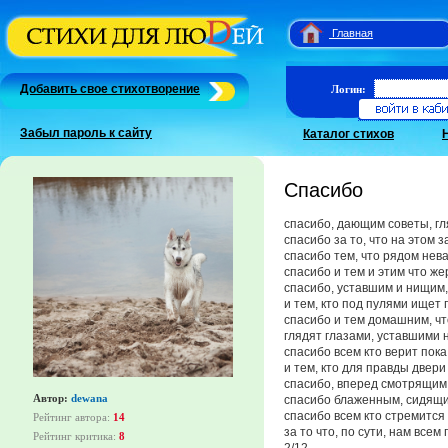
Главная
Добавить свое стихотворение
Логин:
Забыл пароль к сайту
Каталог стихов
Спасибо
спасибо, дающим советы, гл
спасибо за то, что на этом 
спасибо тем, что рядом нева
спасибо и тем и этим что же
спасибо, уставшим и нищим,
и тем, кто под пулями ищет
спасибо и тем домашним, чт
глядят глазами, уставшими 
спасибо всем кто верит пока
и тем, кто для правды двери
спасибо, вперед смотрящим,
Автор:
dewana
спасибо блаженным, сидящим
спасибо всем кто стремится и
Рейтинг автора:
14
за то что, по сути, нам всем
Рейтинг критика:
8
2/12