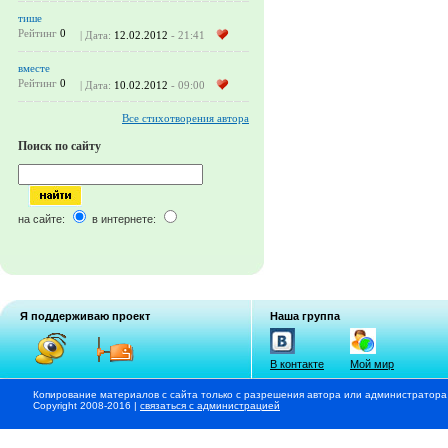
тише
Рейтинг
0
| Дата:
12.02.2012
- 21:41
вместе
Рейтинг
0
| Дата:
10.02.2012
- 09:00
Все стихотворения автора
Поиск по сайту
на сайте:
в интернете:
Я поддерживаю проект
Наша группа
В контакте
Мой мир
Копирование материалов с сайта только с разрешения автора или администратора
Copyright 2008-2016 |
связаться с администрацией