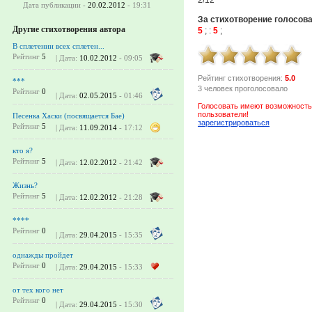
Дата публикации -
20.02.2012
- 19:31
За стихотворение голосов
Другие стихотворения автора
5
;
:
5
;
В сплетении всех сплетен...
Рейтинг
5
| Дата:
10.02.2012
- 09:05
Рейтинг стихотворения:
5.0
***
3 человек проголосовало
Рейтинг
0
| Дата:
02.05.2015
- 01:46
Голосовать имеют возможность
пользователи!
Песенка Хаски (посвящается Бае)
зарегистрироваться
Рейтинг
5
| Дата:
11.09.2014
- 17:12
кто я?
Рейтинг
5
| Дата:
12.02.2012
- 21:42
Жизнь?
Рейтинг
5
| Дата:
12.02.2012
- 21:28
****
Рейтинг
0
| Дата:
29.04.2015
- 15:35
однажды пройдет
Рейтинг
0
| Дата:
29.04.2015
- 15:33
от тех кого нет
Рейтинг
0
| Дата:
29.04.2015
- 15:30