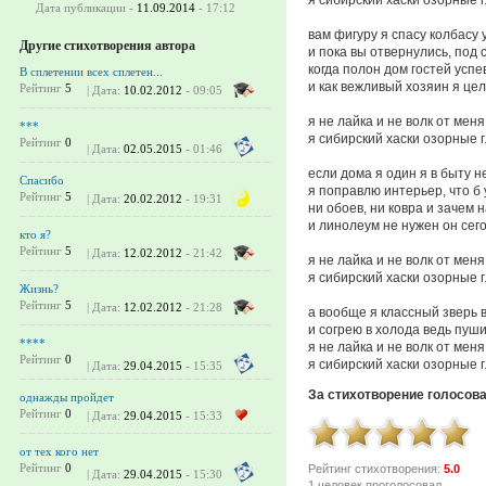
Дата публикации -
11.09.2014
- 17:12
вам фигуру я спасу колбасу 
Другие стихотворения автора
и пока вы отвернулись, под 
когда полон дом гостей успе
В сплетении всех сплетен...
и как вежливый хозяин я це
Рейтинг
5
| Дата:
10.02.2012
- 09:05
я не лайка и не волк от меня
***
я сибирский хаски озорные 
Рейтинг
0
| Дата:
02.05.2015
- 01:46
если дома я один я в быту 
Спасибо
я поправлю интерьер, что б
Рейтинг
5
| Дата:
20.02.2012
- 19:31
ни обоев, ни ковра и зачем 
и линолеум не нужен он сег
кто я?
Рейтинг
5
| Дата:
12.02.2012
- 21:42
я не лайка и не волк от меня
я сибирский хаски озорные 
Жизнь?
Рейтинг
5
| Дата:
12.02.2012
- 21:28
а вообще я классный зверь в
и согрею в холода ведь пуш
****
я не лайка и не волк от меня
Рейтинг
0
я сибирский хаски озорные 
| Дата:
29.04.2015
- 15:35
За стихотворение голосов
однажды пройдет
Рейтинг
0
| Дата:
29.04.2015
- 15:33
от тех кого нет
Рейтинг
0
Рейтинг стихотворения:
5.0
| Дата:
29.04.2015
- 15:30
1 человек проголосовал