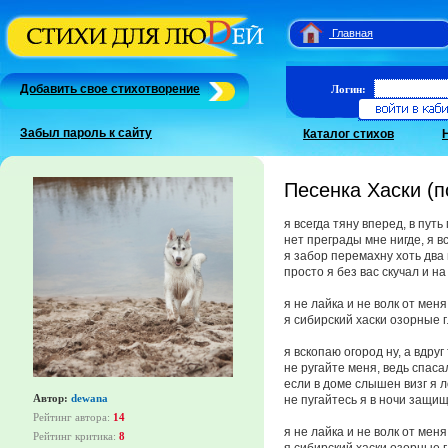
Главная
Добавить свое стихотворение
Логин:
Забыл пароль к сайту
Каталог стихов
Песенка Хаски (
я всегда тяну вперед, в путь
нет преграды мне нигде, я в
я забор перемахну хоть два
просто я без вас скучал и н
я не лайка и не волк от меня
я сибирский хаски озорные 
я вскопаю огород ну, а вдруг
не ругайте меня, ведь спаса
если в доме слышен визг я 
Автор:
dewana
не пугайтесь я в ночи защи
Рейтинг автора:
14
я не лайка и не волк от меня
Рейтинг критика:
8
я сибирский хаски озорные 