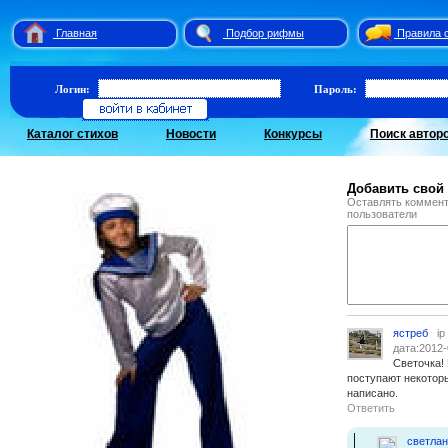
Главная
Подбор рифмы
Правила 
Логин:
Пароль:
Каталог стихов
Новости
Конкурсы
Поиск автор
Добавить свой
Оставлять коммент
пользователи
ястреб
ip
дата:2012-
Светочка! 
поступают некотор
написано.
Ответить
светла