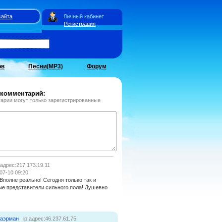
сайта
Личный кабинет
Регистрация
ов
Песни(MP3)
Форум
 комментарий:
арии могут только зарегистрированные
 адрес:217.173.19.11
07-10 09:20
Вполне реально! Сегодня только так и
ые представители сильного пола! Душевно
наэрман
ip адрес:46.237.61.75