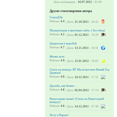
Дата публикации -
10.07.2012
- 01:09
Другие стихотворения автора
СтихиДЛу
Рейтинг
4.4
| Дата:
21.10.2011
- 20:42
Модераторам и критикам сайта. ( без обид)
Рейтинг
4.2
| Дата:
01.12.2011
- 19:20
Депрессия и воробей.
Рейтинг
4.7
| Дата:
13.11.2011
- 16:41
Жизни путь
Рейтинг
4.9
| Дата:
15.01.2012
- 16:02
Стихи на конкурс НГ Мы встречаем Новый Год
Дракона!
Рейтинг
4.8
| Дата:
24.12.2011
- 17:32
Дружба, как бизнес...
Рейтинг
4.8
| Дата:
02.04.2012
- 17:14
Новогодняя сказка! (Стихи на Новогодний
конкурс)
Рейтинг
4.6
| Дата:
14.12.2011
- 07:38
Хочу в Париж!