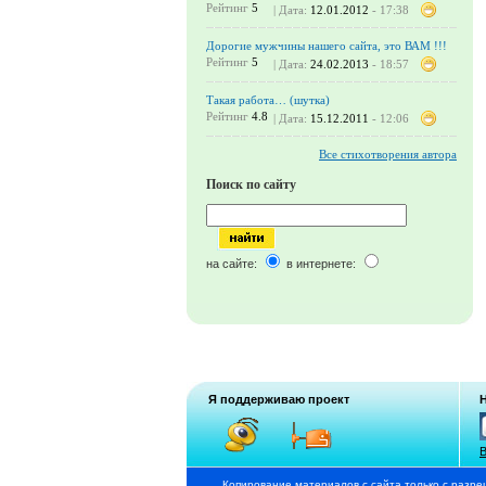
Рейтинг
5
| Дата:
12.01.2012
- 17:38
Дорогие мужчины нашего сайта, это ВАМ !!!
Рейтинг
5
| Дата:
24.02.2013
- 18:57
Такая работа… (шутка)
Рейтинг
4.8
| Дата:
15.12.2011
- 12:06
Все стихотворения автора
Поиск по сайту
на сайте:
в интернете:
Я поддерживаю проект
В
Копирование материалов с сайта только с разре