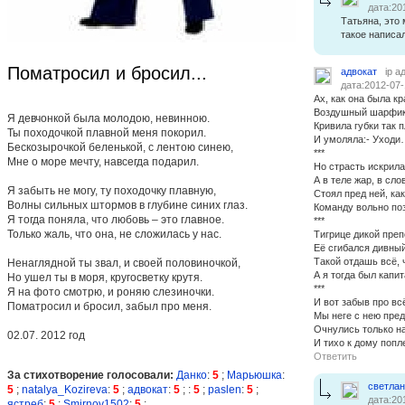
дата:20
Татьяна, это 
такое написа
Поматросил и бросил...
адвокат
ip а
дата:2012-07-
Ах, как она была кр
Воздушный шарфик 
Я девчонкой была молодою, невинною.
Кривила губки так 
Ты походочкой плавной меня покорил.
И умоляла:- Уход
Бескозырочкой беленькой, с лентою синею,
***
Мне о море мечту, навсегда подарил.
Но страсть искрила
А в теле жар, в сло
Я забыть не могу, ту походочку плавную,
Стоял пред ней, как
Волны сильных штормов в глубине синих глаз.
Команду вольно п
Я тогда поняла, что любовь – это главное.
***
Только жаль, что она, не сложилась у нас.
Тигрице дикой пре
Её сгибался дивный
Такой отдашь всё, 
Ненаглядной ты звал, и своей половиночкой,
А я тогда был капит
Но ушел ты в моря, кругосветку крутя.
***
Я на фото смотрю, и роняю слезиночки.
И вот забыв про вс
Поматросил и бросил, забыл про меня.
Мы неге с нею пред
Очнулись только н
02.07. 2012 год
И тихо к дому попл
Ответить
За стихотворение голосовали:
Данко
:
5
;
Марьюшка
:
светла
5
;
natalya_Kozireva
:
5
;
адвокат
:
5
;
:
5
;
paslen
:
5
;
дата:20
ястреб
:
5
;
Smirnov1502
:
5
;