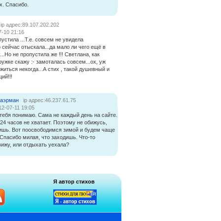
х. Спасибо.
ip адрес:89.107.202.202
7-10 21:16
пустила ...Т.е. совсем не увидела
о сейчас отыскала...да мало ли чего ещё в
.Но не пропустила же !!! Светлана, как
ружке скажу :- замоталась совсем...ох, уж
ожиться некогда...А стих , такой душевный и
ий!!!
наэрман
ip адрес:46.237.61.75
12-07-11 19:05
тебя понимаю. Сама не каждый день на сайте.
24 часов не хватает. Поэтому не обижусь,
ишь. Вот поосвободимся зимой и будем чаще
 Спасибо милая, что заходишь. Что-то
вижу, или отдыхать уехала?
Я автор стихов