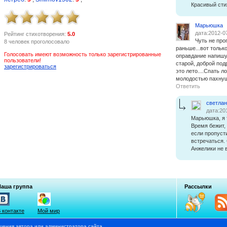
Красивый сти
Марьюшка
дата:2012-0
Рейтинг стихотворения:
5.0
Чуть не про
8 человек проголосовало
раньше...вот тольк
Голосовать имеют возможность только зарегистрированные
оправдание напишу..
пользователи!
старой, доброй под
зарегистрироваться
это лето....Спать л
молодостью пахнущ
Ответить
светла
дата:20
Марьюшка, я 
Время бежит, 
если пропуст
встречаться.
Анжелики не 
Наша группа
Рассылки
 контакте
Мой мир
шения автора или администратора сайта.