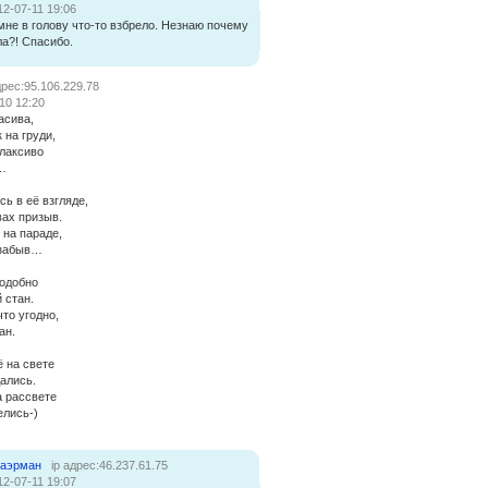
12-07-11 19:06
мне в голову что-то взбрело. Незнаю почему
ла?! Спасибо.
дрес:95.106.229.78
10 12:20
асива,
на груди,
плаксиво
и…
сь в её взгляде,
вах призыв.
 на параде,
озабыв…
подобно
 стан.
что угодно,
ан.
ё на свете
ались.
а рассвете
елись-)
наэрман
ip адрес:46.237.61.75
12-07-11 19:07