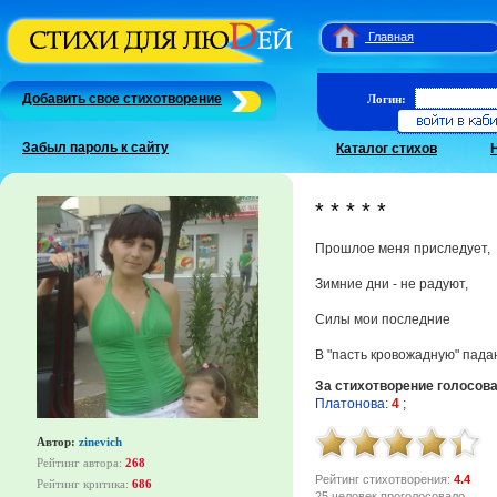
Главная
Добавить свое стихотворение
Логин:
Забыл пароль к сайту
Каталог стихов
* * * * *
Прошлое меня приследует,
Зимние дни - не радуют,
Силы мои последние
В "пасть кровожадную" падаю
За стихотворение голосов
Платонова
:
4
;
Автор:
zinevich
Рейтинг автора:
268
Рейтинг стихотворения:
4.4
Рейтинг критика:
686
25 человек проголосовало