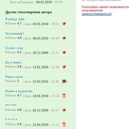
Дата публикации -
04.02.2010
- 20:30
Голосовать имеют возможность
пользователи!
Другие стихотворения автора
зарегистрироваться
Я забуду тебя
Рейтинг
4.7
| Дата:
03.01.2010
- 18:31
Ты помнишь?
Рейтинг
4.8
| Дата:
06.05.2010
- 08:49
Схожу с ума
Рейтинг
4.2
| Дата:
20.12.2009
- 21:15
Да, я пьяна...
Рейтинг
4.8
| Дата:
12.01.2010
- 22:58
Отцы и дети...
Рейтинг
5
| Дата:
25.02.2010
- 21:40
Помни о родителях
Рейтинг
4.7
| Дата:
24.01.2010
- 22:14
*** ***
Рейтинг
4.8
| Дата:
03.12.2009
- 02:57
* * * * *
Рейтинг
4.9
| Дата:
22.04.2010
- 11:13