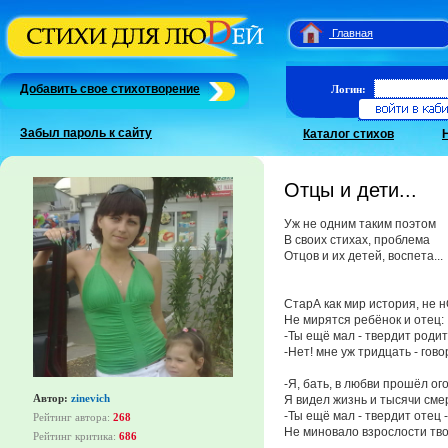
Главная
Добавить свое стихотворение
Логин:
Забыл пароль к сайту
Каталог стихов
Отцы и дети...
Уж не одним таким поэтом
В своих стихах, проблема
Отцов и их детей, воспета...
СтарА как мир история, не н
Не мирятся ребёнок и отец:
-Ты ещё мал - твердит родит
-Нет! мне уж тридцать - гов
-Я, бать, в любви прошёл ого
Автор:
zinevich
Я видел жизнь и тысячи сме
-Ты ещё мал - твердит отец -
Рейтинг автора:
268
Не миновало взрослости тво
Рейтинг критика:
686