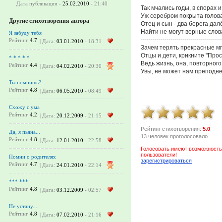
Дата публикации -
25.02.2010
- 21:40
Так мчались годы, в спорах и
Уж серебром покрыта голова
Другие стихотворения автора
Отец и сын - два берега дал
Найти не могут верные слов
Я забуду тебя
-----------------------------------------
Рейтинг
4.7
| Дата:
03.01.2010
- 18:31
Зачем терять прекрасные м
Отцы и дети, крикните "Прос
* * * * *
Ведь жизнь, она, повторног
Рейтинг
4.4
| Дата:
04.02.2010
- 20:30
Увы, не может нам преподне
Ты помнишь?
Рейтинг
4.8
| Дата:
06.05.2010
- 08:49
Схожу с ума
Рейтинг
4.2
| Дата:
20.12.2009
- 21:15
Рейтинг стихотворения:
5.0
Да, я пьяна...
13 человек проголосовало
Рейтинг
4.8
| Дата:
12.01.2010
- 22:58
Голосовать имеют возможность
пользователи!
Помни о родителях
зарегистрироваться
Рейтинг
4.7
| Дата:
24.01.2010
- 22:14
*** ***
Рейтинг
4.8
| Дата:
03.12.2009
- 02:57
Не устану...
Рейтинг
4.8
| Дата:
07.02.2010
- 21:16