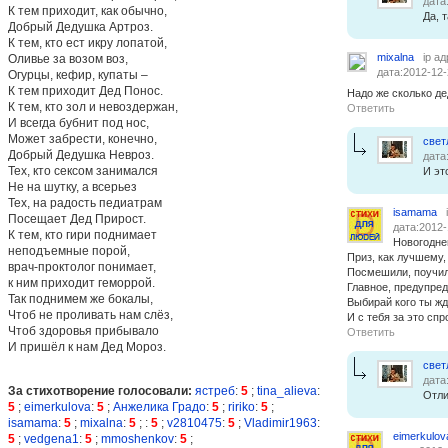
дата
К тем приходит, как обычно,
Да, т
Добрый Дедушка Артроз.
К тем, кто ест икру лопатой,
mixalna
ip а
Оливье за возом воз,
дата:2012-12-
Огурцы, кефир, купаты –
К тем приходит Дед Понос.
Надо же сколько д
К тем, кто зол и невоздержан,
Ответить
И всегда бубнит под нос,
Может забрести, конечно,
свет
Добрый Дедушка Невроз.
дата
Тех, кто сексом занимался
И эт
Не на шутку, а всерьез
Тех, на радость педиатрам
isamama
Посещает Дед Прирост.
дата:2012-
К тем, кто гири поднимает
Новогодне
неподъемные порой,
Приз, как лучшему,
врач-проктолог понимает,
Посмешили, поучил
к ним приходит геморрой.
Главное, предупред
Так поднимем же бокалы,
Выбирай кого ты ж
Чтоб не проливать нам слёз,
И с тебя за это спр
Чтоб здоровья прибывало
Ответить
И пришёл к нам Дед Мороз.
свет
дата
За стихотворение голосовали:
ястреб
:
5
;
tina_alieva
:
Отли
5
;
eimerkulova
:
5
;
Анжелика Градо
:
5
;
ririko
:
5
;
isamama
:
5
;
mixalna
:
5
;
:
5
;
v2810475
:
5
;
Vladimir1963
:
eimerkulov
5
;
vedgena1
:
5
;
mmoshenkov
:
5
;