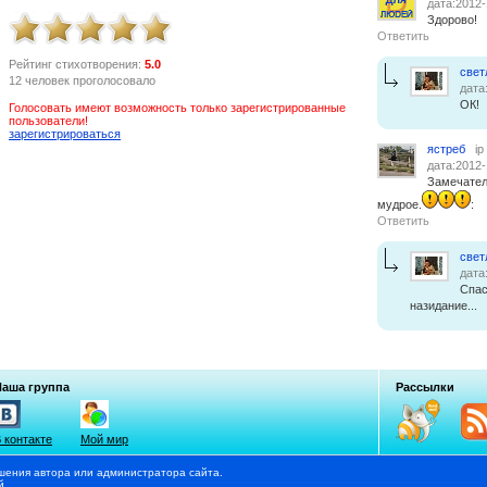
дата:2012-
Здорово!
Ответить
Рейтинг стихотворения:
5.0
свет
12 человек проголосовало
дата
ОК!
Голосовать имеют возможность только зарегистрированные
пользователи!
зарегистрироваться
ястреб
ip
дата:2012-
Замечател
мудрое.
:
Ответить
свет
дата
Спас
назидание...
Наша группа
Рассылки
 контакте
Мой мир
шения автора или администратора сайта.
й