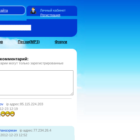
сайта
Личный кабинет
Регистрация
ов
Песни(MP3)
Форум
 комментарий:
арии могут только зарегистрированные
ov
ip адрес:85.115.224.203
12-23 12:19
!
ланаэрман
ip адрес:77.234.26.4
:2012-12-23 12:52