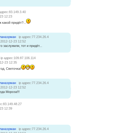
 адрес:83.149.3.40
23 12:23
 какой придёт?...
ланаэрман
ip адрес:77.234.26.4
:2012-12-23 12:52
го заслужили, тот и придёт...
ip адрес:109.87.106.114
12-23 12:35
од, Светочка!
ланаэрман
ip адрес:77.234.26.4
:2012-12-23 12:52
еда Мороза!!!
ес:83.149.48.27
23 12:39
ланаэрман
ip адрес:77.234.26.4