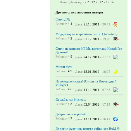
Дата публикации -
23.12.2012
- 12:14
Другие стихотворения автора
СтихиДЛу
Рейтинг
4.4
| Дата:
21.10.2011
- 20:42
Модераторам и критикам сайта. ( без обид)
Рейтинг
4.2
| Дата:
01.12.2011
- 19:20
Стихи на конкурс НГ Мы встречаем Новый Год
Дракона!
Рейтинг
4.8
| Дата:
24.12.2011
- 17:32
Жизни путь
Рейтинг
4.9
| Дата:
15.01.2012
- 16:02
Новогодняя сказка! (Стихи на Новогодний
конкурс)
Рейтинг
4.6
| Дата:
14.12.2011
- 07:38
Дружба, как бизнес...
Рейтинг
4.8
| Дата:
02.04.2012
- 17:14
Депрессия и воробей.
Рейтинг
4.7
| Дата:
13.11.2011
- 16:41
Дорогие мужчины нашего сайта, это ВАМ !!!