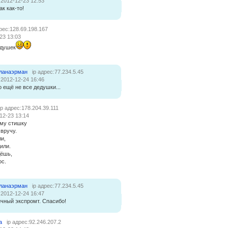
:2012-12-23 12:53
ак как-то!
дрес:128.69.198.167
23 13:03
едушек
ланаэрман
ip адрес:77.234.5.45
:2012-12-24 16:46
о ещё не все дедушки...
ip адрес:178.204.39.111
12-23 13:14
му стишку
 вручу.
и,
или.
дёшь,
ос.
ланаэрман
ip адрес:77.234.5.45
:2012-12-24 16:47
чный экспромт. Спасибо!
a
ip адрес:92.246.207.2