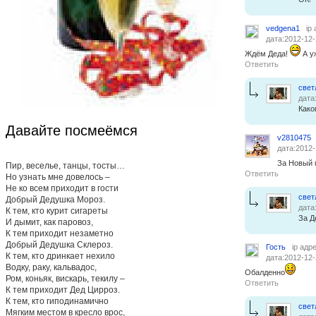
vedgena1
ip
дата:2012-12-
Ждём Деда!
А уж
Ответить
свет
дата
Како
Давайте посмеёмся
v2810475
дата:2012-
За Новый г
Пир, веселье, танцы, тосты…
Ответить
Но узнать мне довелось –
Не ко всем приходит в гости
свет
Добрый Дедушка Мороз.
дата
К тем, кто курит сигареты
За Д
И дымит, как паровоз,
К тем приходит незаметно
Добрый Дедушка Склероз.
Гость
ip адр
К тем, кто дринкает нехило
дата:2012-12-
Водку, раку, кальвадос,
Обалденно
Ром, коньяк, вискарь, текилу –
Ответить
К тем приходит Дед Цирроз.
К тем, кто гиподинамично
свет
Мягким местом в кресло врос,