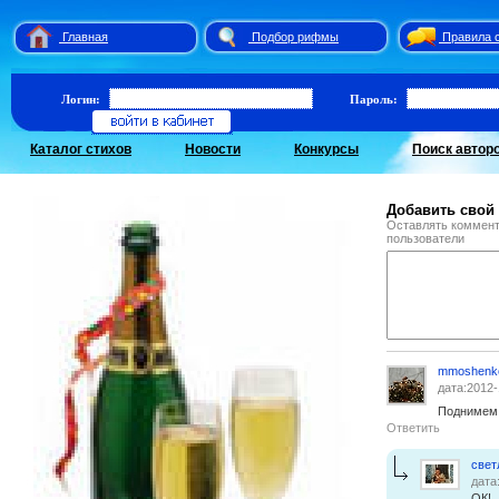
Главная
Подбор рифмы
Правила 
Логин:
Пароль:
Каталог стихов
Новости
Конкурсы
Поиск автор
Добавить свой
Оставлять коммент
пользователи
mmoshenk
дата:2012-
Поднимем
Ответить
свет
дата
ОК!