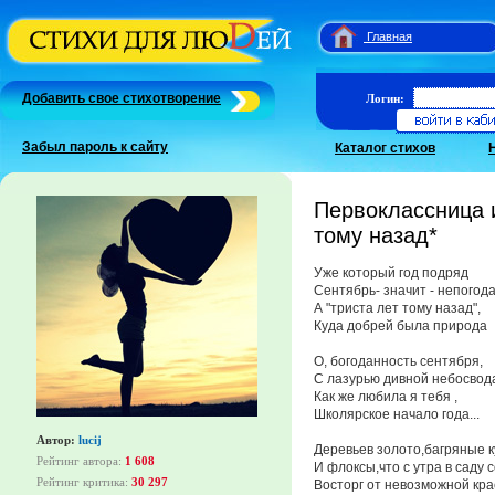
Главная
Добавить свое стихотворение
Логин:
Забыл пароль к сайту
Каталог стихов
Первоклассница 
тому назад*
Уже который год подряд
Сентябрь- значит - непогод
А "триста лет тому назад",
Куда добрей была природа
О, богоданность сентября,
С лазурью дивной небосвод
Как же любила я тебя ,
Школярское начало года...
Автор:
lucij
Деревьев золото,багряные к
Рейтинг автора:
1 608
И флоксы,что с утра в саду 
Рейтинг критика:
30 297
Восторг от невозможной кра