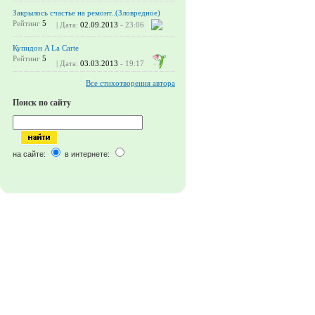
Закрылось счастье на ремонт..(Зловредное)
Рейтинг
5
| Дата:
02.09.2013
- 23:06
Купидон A La Carte
Рейтинг
5
| Дата:
03.03.2013
- 19:17
Все стихотворения автора
Поиск по сайту
на сайте:
в интернете: