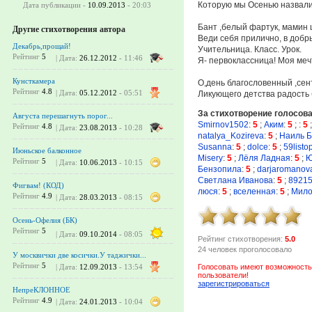
Которую мы Осенью назвали.
Дата публикации -
10.09.2013
- 20:03
Бант ,белый фартук, мамин 
Другие стихотворения автора
Веди себя прилично, в добр
Декабрь,прощай!
Учительница. Класс. Урок.
Рейтинг
5
| Дата:
26.12.2012
- 11:46
Я- первоклассница! Моя меч
Кунсткамера
О,день благословенный ,сен
Рейтинг
4.8
| Дата:
05.12.2012
- 05:51
Ликующего детства радость
За стихотворение голосов
Августа перешагнуть порог...
Smirnov1502
:
5
;
Аким
:
5
;
:
5
Рейтинг
4.8
| Дата:
23.08.2013
- 10:28
natalya_Kozireva
:
5
;
Наиль Б
Susanna
:
5
;
dolce
:
5
;
59list
Июньское балконное
Misery
:
5
;
Лёля Ладная
:
5
;
Ю
Рейтинг
5
| Дата:
10.06.2013
- 10:15
Бензопила
:
5
;
darjaromanov
Светлана Иванова
:
5
;
8921
Фигвам! (КОД)
люся
:
5
;
вселенная
:
5
;
Мило
Рейтинг
4.9
| Дата:
28.03.2013
- 08:15
Осень-Офелия (БК)
Рейтинг
5
| Дата:
09.10.2014
- 08:05
Рейтинг стихотворения:
5.0
24 человек проголосовало
У москвички две косички.У таджички...
Рейтинг
5
Голосовать имеют возможность
| Дата:
12.09.2013
- 13:54
пользователи!
зарегистрироваться
НепреКЛОННОЕ
Рейтинг
4.9
| Дата:
24.01.2013
- 10:04