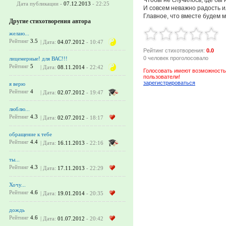
Дата публикации -
07.12.2013
- 22:25
И совсем неважно радость и
Главное, что вместе будем м
Другие стихотворения автора
желаю...
Рейтинг
3.5
| Дата:
04.07.2012
- 10:47
Рейтинг стихотворения:
0.0
0 человек проголосовало
лицемерные! для ВАС!!!
Рейтинг
5
| Дата:
08.11.2014
- 22:42
Голосовать имеют возможность
пользователи!
зарегистрироваться
я верю
Рейтинг
4
| Дата:
02.07.2012
- 19:47
люблю...
Рейтинг
4.3
| Дата:
02.07.2012
- 18:17
обращение к тебе
Рейтинг
4.4
| Дата:
16.11.2013
- 22:16
ты...
Рейтинг
4.3
| Дата:
17.11.2013
- 22:29
Хочу...
Рейтинг
4.6
| Дата:
19.01.2014
- 20:35
дождь
Рейтинг
4.6
| Дата:
01.07.2012
- 20:42