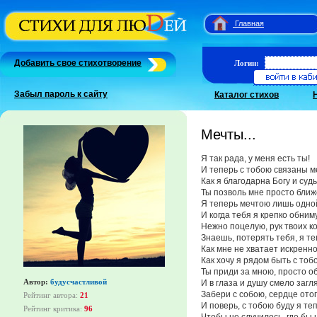
Главная
Добавить свое стихотворение
Логин:
Забыл пароль к сайту
Каталог стихов
Мечты...
Я так рада, у меня есть ты!
И теперь с тобою связаны м
Как я благодарна Богу и судь
Ты позволь мне просто ближе
Я теперь мечтою лишь одной
И когда тебя я крепко обниму
Нежно поцелую, рук твоих ко
Знаешь, потерять тебя, я те
Как мне не хватает искренно
Как хочу я рядом быть с тоб
Ты приди за мною, просто о
Автор:
будусчастливой
И в глаза и душу смело загл
Забери с собою, сердце отог
Рейтинг автора:
21
И поверь, с тобою буду я те
Рейтинг критика:
96
Чтобы не случилось, где бы 