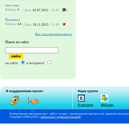
мои слезы
Рейтинг
4
| Дата:
02.07.2012
- 18:19
Прощаюсь
Рейтинг
4.8
| Дата:
16.11.2013
- 21:49
Все стихотворения автора
Поиск по сайту
на сайте:
в интернете:
Я поддерживаю проект
Наша группа
В контакте
Мой мир
Копирование материалов с сайта только с разрешения автора или администратора
Copyright 2008-2016 |
связаться с администрацией