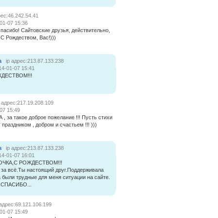
рес:46.242.54.41
01-07 15:36
спасибо! Сайтовские друзья, действительно,
 С Рождеством, Вас!)))
а
ip адрес:213.87.133.238
14-01-07 15:41
ДЕСТВОМ!!!
p адрес:217.19.208.109
07 15:49
, за такое доброе пожелание !!! Пусть стихи
С праздником , добром и счастьем !!! )))
а
ip адрес:213.87.133.238
14-01-07 16:01
ЧКА,С РОЖДЕСТВОМ!!!
 за всё.Ты настоящий друг.Поддерживала
а были трудные для меня ситуации на сайте.
.СПАСИБО...
 адрес:69.121.106.199
01-07 15:49