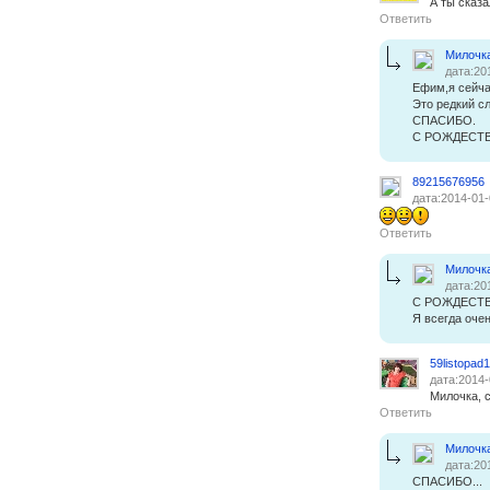
А ты сказа
Ответить
Милочк
дата:20
Ефим,я сейчас
Это редкий с
СПАСИБО.
С РОЖДЕСТВ
89215676956
дата:2014-01-
Ответить
Милочк
дата:20
С РОЖДЕСТВ
Я всегда очен
59listopad
дата:2014-
Милочка, 
Ответить
Милочк
дата:20
СПАСИБО...