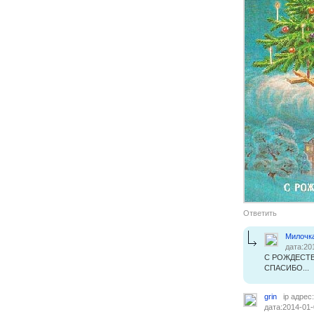
Ответить
Милочк
дата:20
С РОЖДЕСТВ
СПАСИБО...
grin
ip адрес
дата:2014-01-