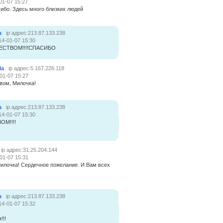
01-07 15:27
ибо. Здесь много близких людей
а
ip адрес:213.87.133.238
14-01-07 15:30
ЕСТВОМ!!!!СПАСИБО
da
ip адрес:5.167.226.118
01-07 15:27
вом, Милочка!
а
ip адрес:213.87.133.238
14-01-07 15:30
М!!!!
ip адрес:31.25.204.144
01-07 15:31
илочка! Сердечное пожелание. И Вам всех
а
ip адрес:213.87.133.238
14-01-07 15:32
!!!