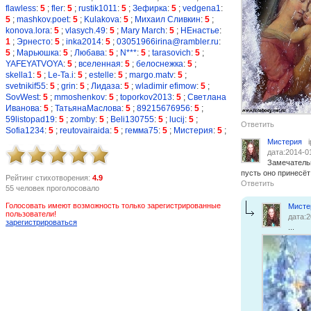
flawless
:
5
;
fler
:
5
;
rustik1011
:
5
;
Зефирка
:
5
;
vedgena1
:
5
;
mashkov.poet
:
5
;
Kulakova
:
5
;
Михаил Сливкин
:
5
;
konova.lora
:
5
;
vlasych.49
:
5
;
Mary March
:
5
;
НЕнастье
:
1
;
Эрнесто
:
5
;
inka2014
:
5
;
03051966irina@rambler.ru
:
5
;
Марьюшка
:
5
;
Любава
:
5
;
N***
:
5
;
tarasovich
:
5
;
YAFEYATVOYA
:
5
;
вселенная
:
5
;
белоснежка
:
5
;
skella1
:
5
;
Le-Ta.i
:
5
;
estelle
:
5
;
margo.matv
:
5
;
svetnikif55
:
5
;
grin
:
5
;
Лидаза
:
5
;
wladimir efimow
:
5
;
SovWest
:
5
;
mmoshenkov
:
5
;
toporkov2013
:
5
;
Светлана
Иванова
:
5
;
ТатьянаМаслова
:
5
;
89215676956
:
5
;
59listopad19
:
5
;
zomby
:
5
;
Beli130755
:
5
;
lucij
:
5
;
Ответить
Sofia1234
:
5
;
reutovairaida
:
5
;
гемма75
:
5
;
Мистерия
:
5
;
Мистерия
дата:2014-0
Замечательн
пусть оно принесёт
Рейтинг стихотворения:
4.9
Ответить
55 человек проголосовало
Голосовать имеют возможность только зарегистрированные
Мисте
пользователи!
дата:2
зарегистрироваться
...