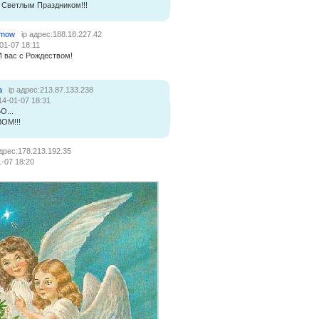
 Светлым Праздником!!!
fimow
ip адрес:188.18.227.42
01-07 18:11
И вас с Рождеством!
а
ip адрес:213.87.133.238
14-01-07 18:31
...
ОМ!!!
адрес:178.213.192.35
-07 18:20