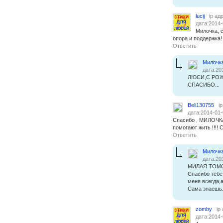
lucij
ip ад
дата:2014-
Милочка, 
опора и поддержка!
Ответить
Милочк
дата:20
ЛЮСИ,С РОЖ
СПАСИБО...
Beli130755
i
дата:2014-01-
Спасибо , МИЛОЧКА 
помогают жить !!!! 
Ответить
Милочк
дата:20
МИЛАЯ ТОМО
Спасибо тебе
меня всегда,
Сама знаешь
zomby
ip
дата:2014-