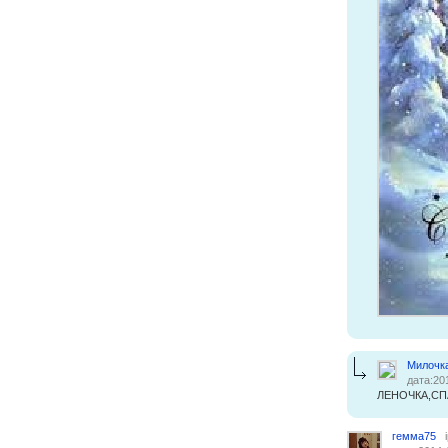
Милочк
дата:20
ЛЕНОЧКА,СП
гемма75