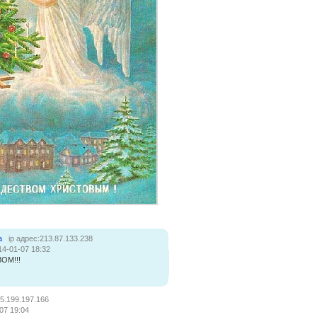
а
ip адрес:213.87.133.238
14-01-07 18:32
ОМ!!!
:5.199.197.166
07 19:04