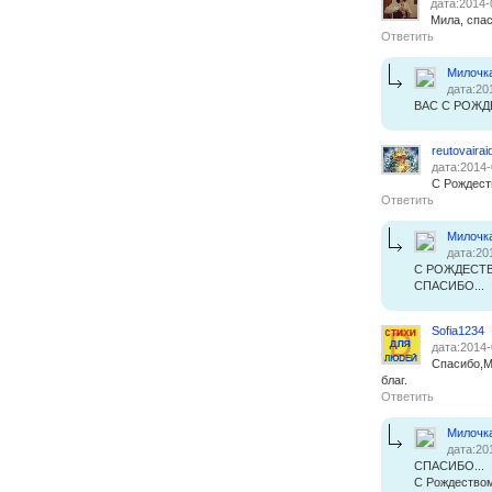
дата:2014-
Мила, спас
Ответить
Милочк
дата:20
ВАС С РОЖД
reutovairai
дата:2014-
С Рождест
Ответить
Милочк
дата:20
С РОЖДЕСТВО
СПАСИБО...
Sofia1234
дата:2014-
Спасибо,М
благ.
Ответить
Милочк
дата:20
СПАСИБО...
С Рождеством