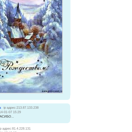
а
ip адрес:213.87.133.238
14-01-07 15:29
АСИБО...
ip адрес:81.4.228.131