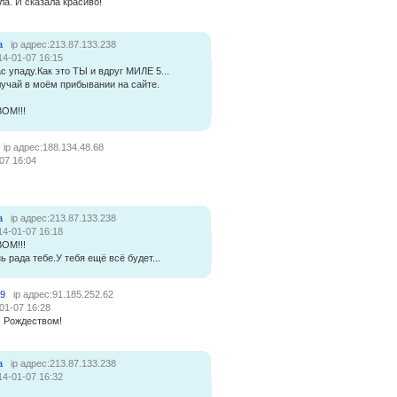
ла. И сказала красиво!
а
ip адрес:213.87.133.238
14-01-07 16:15
 упаду.Как это ТЫ и вдруг МИЛЕ 5...
лучай в моём прибывании на сайте.
ОМ!!!
ip адрес:188.134.48.68
07 16:04
а
ip адрес:213.87.133.238
14-01-07 16:18
ОМ!!!
ь рада тебе.У тебя ещё всё будет...
19
ip адрес:91.185.252.62
01-07 16:28
с Рождеством!
а
ip адрес:213.87.133.238
14-01-07 16:32