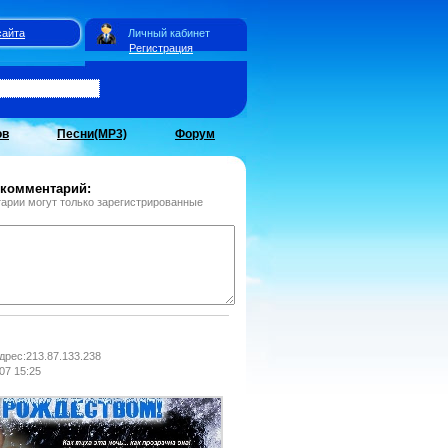
сайта
Личный кабинет
Регистрация
ов
Песни(MP3)
Форум
 комментарий:
арии могут только зарегистрированные
адрес:213.87.133.238
07 15:25