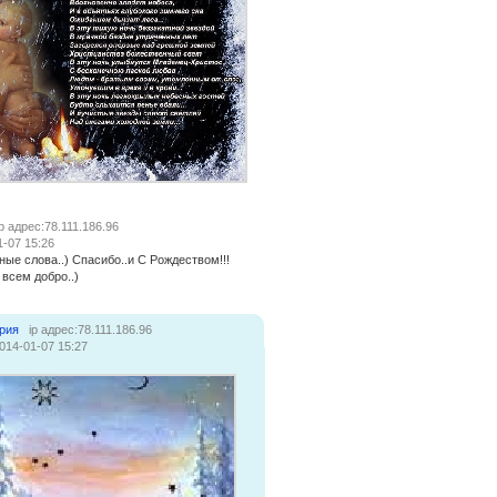
ip адрес:78.111.186.96
1-07 15:26
ые слова..) Спасибо..и С Рождеством!!!
 всем добро..)
рия
ip адрес:78.111.186.96
014-01-07 15:27