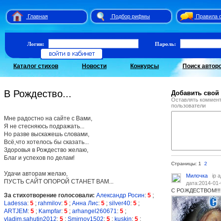
Главная
Подбор рифмы
Правила 
Логин:
Пароль:
Каталог стихов
Новости
Конкурсы
Поиск автор
В Рождество...
Добавить свой
Оставлять коммент
пользователи
Мне радостно на сайте с Вами,
Я не стесняюсь подражать...
Но разве выскажешь словами,
Всё,что хотелось бы сказать...
Здоровья в Рождество желаю,
Благ и успехов по делам!
Страницы: 1
2
Удачи авторам желаю,
Милочка
ip 
ПУСТЬ САЙТ ОПОРОЙ СТАНЕТ ВАМ...
дата:2014-01-
С РОЖДЕСТВОМ!!!
За стихотворение голосовали:
Александр Росин
:
5
;
Ladessa
:
5
;
rahmilov
:
5
;
Анна Лис
:
5
;
silver40
:
5
;
ARTJEM
:
5
;
Kampfar
:
5
;
arhangel260671
:
5
;
vladim.sahutin2012
:
5
;
Smirnov1502
:
5
;
kuskin
:
5
;