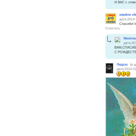
И ВАС с этим
wladimir e
дата:2014-
Спасибо! 
Ответить
Милочк
дата:20
ВАМ,СПАСИБО
С РОЖДЕСТВ
Лидаза
ip 
дата:2014-01