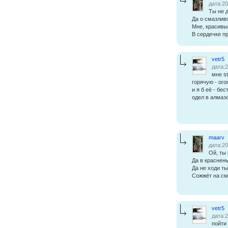
дата:20
Ты не 
Да о смазлив
Мне, красивы
В сердечке п
vetr5
дата:2
мне s
горячую - ого
и я б её - бе
одел в алмазо
maarv
дата:20
Ой, ты 
Да в краснен
Да не ходи ты
Сожжёт на см
vetr5
дата:2
пойти