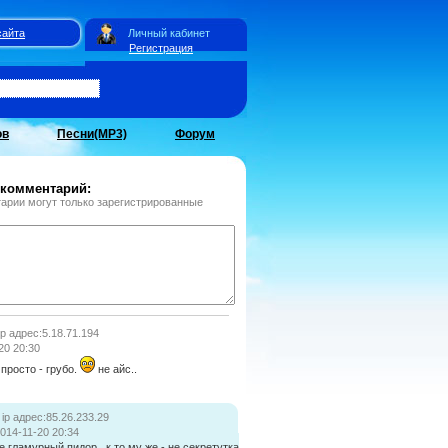
сайта
Личный кабинет
Регистрация
ов
Песни(MP3)
Форум
 комментарий:
арии могут только зарегистрированные
ip адрес:5.18.71.194
20 20:30
просто - грубо.
не айс..
ip адрес:85.26.233.29
014-11-20 20:34
е гламурный пидор ..к то му же - не секретутка