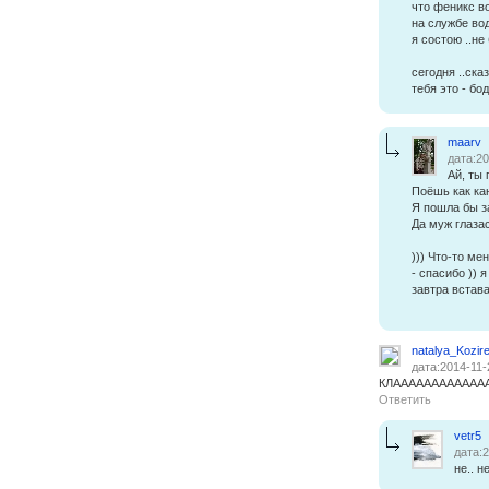
что феникс во
на службе во
я состою ..не
сегодня ..ска
тебя это - бод
maarv
дата:20
Ай, ты 
Поёшь как ка
Я пошла бы з
Да муж глазас
))) Что-то ме
- спасибо )) 
завтра встава
natalya_Kozir
дата:2014-11-
КЛАААААААААААА
Ответить
vetr5
дата:2
не.. н