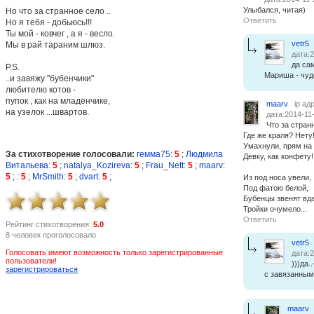
Улыбался, читая)
Но что за странное село ..
Ответить
Но я тебя - добьюсь!!!
Ты мой - ковчег , а я - весло.
vetr5
Мы в рай тараним шлюз.
дата:2
да сам
P.S.
Мариша - чудо
..и завяжу "бубенчики"
любителю котов -
пупок , как на младенчике,
maarv
ip ад
на узелок ...швартов.
дата:2014-11
Что за странн
Где же краля? Нету!
Умахнули, прям на 
За стихотворение голосовали:
гемма75
:
5
;
Людмила
Девку, как конфету!
Витальева
:
5
;
natalya_Kozireva
:
5
;
Frau_Nett
:
5
;
maarv
:
5
;
:
5
;
MrSmith
:
5
;
dvart
:
5
;
Из под носа увели,
Под фатою белой,
Бубенцы звенят вд
Тройки очумело...
Ответить
Рейтинг стихотворения:
5.0
8 человек проголосовало
vetr5
Голосовать имеют возможность только зарегистрированные
дата:2
пользователи!
)))да..
зарегистрироваться
с завязанным
maarv