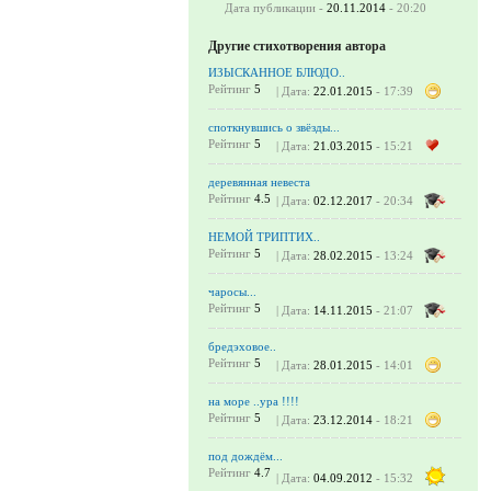
Дата публикации -
20.11.2014
- 20:20
Другие стихотворения автора
ИЗЫСКАННОЕ БЛЮДО..
Рейтинг
5
| Дата:
22.01.2015
- 17:39
споткнувшись о звёзды...
Рейтинг
5
| Дата:
21.03.2015
- 15:21
деревянная невеста
Рейтинг
4.5
| Дата:
02.12.2017
- 20:34
НЕМОЙ ТРИПТИХ..
Рейтинг
5
| Дата:
28.02.2015
- 13:24
чаросы...
Рейтинг
5
| Дата:
14.11.2015
- 21:07
бредэховое..
Рейтинг
5
| Дата:
28.01.2015
- 14:01
на море ..ура !!!!
Рейтинг
5
| Дата:
23.12.2014
- 18:21
под дождём...
Рейтинг
4.7
| Дата:
04.09.2012
- 15:32