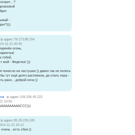
згорит....?
долазовой
 брит
зывай -
рит?)))
ip адрес:79.173.88.154
14-11-21 00:45
паренёк-огонь,
нареечка!
а тобой,
т мой - Федечка! )))
ня понесло на частушки )) давно так не пелось
я бы тут ещё долго распевала, да спать пора -
ть рано... доброй ночи ))
eva
ip адрес:109.206.45.222
21 10:50
ААААААААААССС)))
ip адрес:85.26.235.245
014-11-21 20:12
е очень ..есть сбои ))