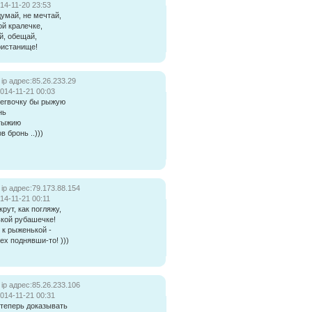
14-11-20 23:53
думай, не мечтай,
ой кралечке,
й, обещай,
ристанище!
ip адрес:85.26.233.29
014-11-21 00:03
terвочку бы рыжую
нь
стыжию
в бронь ..)))
ip адрес:79.173.88.154
14-11-21 00:11
крут, как погляжу,
ькой рубашечке!
 к рыженькой -
ех поднявши-то! )))
ip адрес:85.26.233.106
014-11-21 00:31
 теперь доказывать