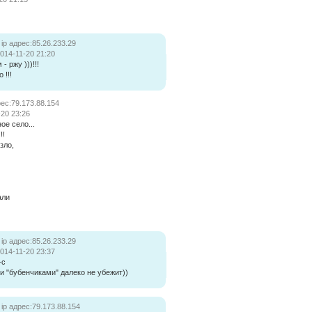
ip адрес:85.26.233.29
014-11-20 21:20
 - ржу )))!!!
 !!!
рес:79.173.88.154
-20 23:26
ое село...
!!
зло,
али
ip адрес:85.26.233.29
014-11-20 23:37
-с
и "бубенчиками" далеко не убежит))
ip адрес:79.173.88.154