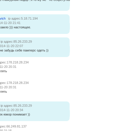
vich
ip адрес:5.18.71.194
14-11-20 21:41
хамло ))) настоящее.
ip адрес:85.26.233.29
014-11-20 22:07
..не забудь себе памперс одеть ))
дрес:178.218.28.234
11-20 20:31
 пять
дрес:178.218.28.234
11-20 20:31
 пять
ip адрес:85.26.233.29
014-11-20 20:34
ек юмор понимает ))
дрес:66.249.81.137
20 21:15