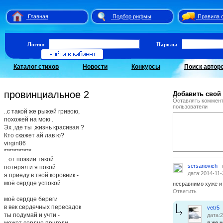
Главная
Подбор рифмы
Правила 
Логин:
Пароль:
Каталог стихов
Новости
Конкурсы
Поиск автор
провинциальное 2
Добавить свой
Оставлять коммент
пользователи
..с такой же рыжей гривою,
похожей на мою .
Эх ,где ты ,жизнь красивая ?
Кто скажет ай лав ю?
virgin86
***********
...от поэзии такой
sersanovich
потерял и я покой
дата:2014-11-
я приеду в твой коровник -
моё сердце успокой
несравнимо хуже и 
Ответить
моё сердце береги
в век сердечных пересадок
vetr5
ты подумай и учти -
дата:2
может сердце пригоди
я же н