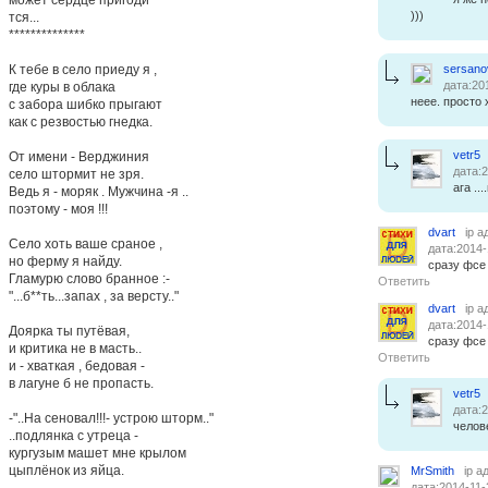
)))
тся...
**************
К тебе в село приеду я ,
sersano
дата:20
где куры в облака
неее. просто 
с забора шибко прыгают
как с резвостью гнедка.
vetr5
От имени - Верджиния
дата:2
село штормит не зря.
ага ..
Ведь я - моряк . Мужчина -я ..
поэтому - моя !!!
dvart
ip а
Село хоть ваше сраное ,
дата:2014-
но ферму я найду.
сразу фсе
Гламурю слово бранное :-
Ответить
"...б**ть...запах , за версту.."
dvart
ip а
дата:2014-
Доярка ты путёвая,
сразу фсе
и критика не в масть..
Ответить
и - хваткая , бедовая -
в лагуне б не пропасть.
vetr5
дата:2
-"..На сеновал!!!- устрою шторм.."
челов
..подлянка с утреца -
кургузым машет мне крылом
цыплёнок из яйца.
MrSmith
ip а
дата:2014-11-