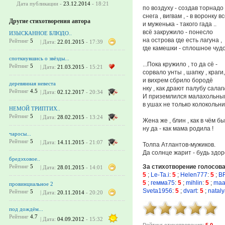
Дата публикации -
23.12.2014
- 18:21
по воздуху - создав торнадо 
снега , вигвам , - в воронку вс
Другие стихотворения автора
и муженька - такого гада ..
всё закружило - понесло
ИЗЫСКАННОЕ БЛЮДО..
на острова где есть лагуна ,
Рейтинг
5
| Дата:
22.01.2015
- 17:39
где камешки - сплошное чудо
споткнувшись о звёзды...
...Пока кружило , то да сё -
Рейтинг
5
| Дата:
21.03.2015
- 15:21
сорвало унты , шапку , краги,
и вихрем сбрило бородё
деревянная невеста
нку , как драют палубу салаг
Рейтинг
4.5
| Дата:
02.12.2017
- 20:34
И приземлился малахольным
в ушах не только колокольни
НЕМОЙ ТРИПТИХ..
Рейтинг
5
| Дата:
28.02.2015
- 13:24
Жена же , блин , как в чём бы
ну да - как мама родила !
чаросы...
Рейтинг
5
| Дата:
14.11.2015
- 21:07
Толпа Атлантов-мужиков.
Да солнце жарит - будь здор
бредэховое..
За стихотворение голосов
Рейтинг
5
| Дата:
28.01.2015
- 14:01
5
;
Le-Ta.i
:
5
;
Helen777
:
5
;
B
5
;
гемма75
:
5
;
mihlin
:
5
;
maa
провинциальное 2
Sveta1956
:
5
;
dvart
:
5
;
natal
Рейтинг
5
| Дата:
20.11.2014
- 20:20
под дождём...
Рейтинг
4.7
| Дата:
04.09.2012
- 15:32
Рейтинг стихотворения:
5.0