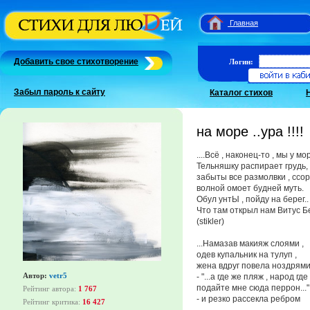
Главная
Добавить свое стихотворение
Логин:
Забыл пароль к сайту
Каталог стихов
на море ..ура !!!!
....Всё , наконец-то , мы у мор
Тельняшку распирает грудь,
забыты все размолвки , ссор
волной омоет будней муть.
Обул унтЫ , пойду на берег..
Что там открыл нам Витус Б
(stikler)
...Намазав макияж слоями ,
одев купальник на тулуп ,
жена вдруг повела ноздрями
Автор:
vetr5
- "...а где же пляж , народ где 
подайте мне сюда перрон..."
Рейтинг автора:
1 767
- и резко рассекла ребром
Рейтинг критика:
16 427