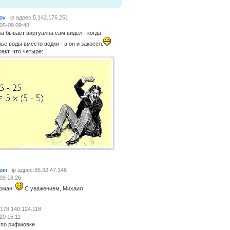
ov
ip адрес:5.142.176.251
05-09 09:48
ка бывает виртуална сам видел - когда
ье воды вместо водки - а он и закосел.
акт, что четыре:
кин
ip адрес:95.32.47.146
09 18:26
оман!
С уважением, Михаил
:178.140.124.118
20 15:11
ю по рифмовке