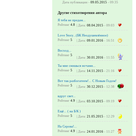
Дата публикации -
09.05.2015
- 09:35
Другие стихотворения автора
Я тебя не предам...
Рейтинг
4.8
| Дата:
08.04.2015
- 09:03
Love Story...(БК Неодушевлённое)
Рейтинг
5
| Дата:
09.01.2016
- 16:51
Восход...
Рейтинг
5
| Дата:
30.01.2016
- 11:55
Ты мне снишься ночами...
Рейтинг
5
| Дата:
14.11.2015
- 21:16
Вот так разбогатеем!... С Новым Годом!
Рейтинг
5
| Дата:
30.12.2015
- 12:38
вдруг свет...
Рейтинг
4.9
| Дата:
03.10.2015
- 09:19
Ещё... ( на Б/К )
Рейтинг
5
| Дата:
21.05.2015
- 12:29
На Серова!...
Рейтинг
4.9
| Дата:
24.01.2016
- 11:27