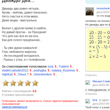
Дважды два...
Дважды два равно четыре,
mmoshenk
дата:2015-
Кровь - любовь, давно банально.
то что вод
Нету счастья в этом мире,
Даже водка - виртуальна.
человеку на похмел
Но дважды два не ф
Выпил с другом прямо в скайпе,
Ну давай братан - за Праздник!
Что для нас вся их ев-опа,
Как для голого предбанник…
- Ты уже дурак нажрался! -
Глас любовного жаргона.
- Ум последний испарился,
- Пьёшь с утра, и с телефоном...
За стихотворение голосовали:
lucij
:
5
;
7valent
:
5
;
vladim.sahutin2012
:
5
;
podrygka
:
5
;
natalya_Kozireva
:
5
;
nightcat
:
5
;
Ольга 7
:
5
;
mmoshenkov
:
5
;
Ответить
Михаил Слив
дата:2015-05-
С ПРАЗДНИКОМ, Р
Рейтинг стихотворения:
5.0
Ответить
8 человек проголосовало
lucij
ip адрес
Голосовать имеют возможность только зарегистрированные
дата:2015-05-
пользователи!
зарегистрироваться
Твой голос я узна