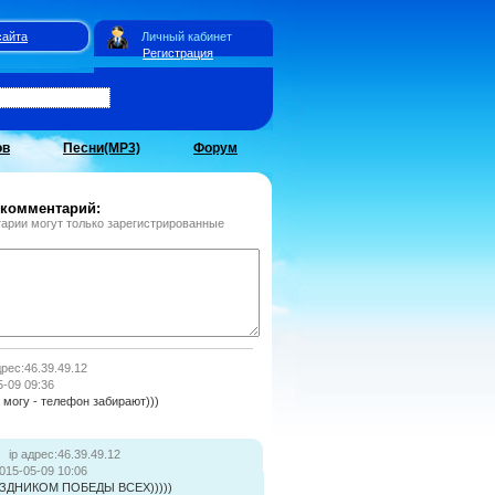
сайта
Личный кабинет
Регистрация
ов
Песни(MP3)
Форум
 комментарий:
арии могут только зарегистрированные
дрес:46.39.49.12
5-09 09:36
 могу - телефон забирают)))
ip адрес:46.39.49.12
015-05-09 10:06
ЗДНИКОМ ПОБЕДЫ ВСЕХ)))))