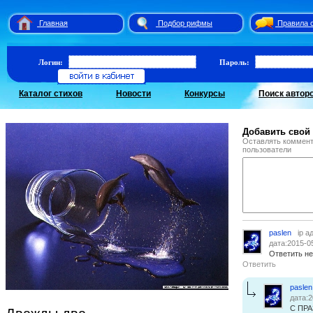
Главная
Подбор рифмы
Правила 
Логин:
Пароль:
Каталог стихов
Новости
Конкурсы
Поиск автор
Добавить свой
Оставлять коммент
пользователи
paslen
ip а
дата:2015-0
Ответить не
Ответить
paslen
дата:2
С ПРА