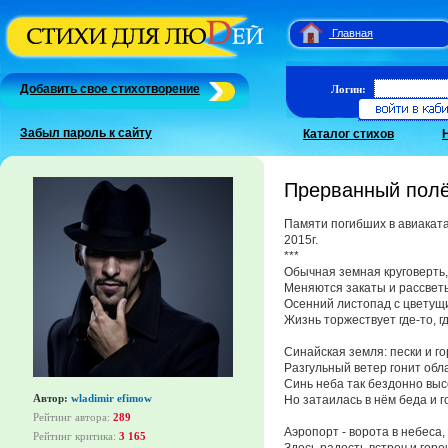
Главная
Добавить свое стихотворение
Логин:
Забыл пароль к сайту
Каталог стихов
Прерванный полё
Памяти погибших в авиаката
2015г.
***
Обычная земная круговерть,
Меняются закаты и рассвет
Осенний листопад с цветущ
Жизнь торжествует где-то, г
Синайская земля: пески и го
Разгульный ветер гонит обла
Синь неба так бездонно выс
Автор:
wladimir efimow
Но затаилась в нём беда и г
Рейтинг автора:
289
Аэропорт - ворота в небеса,
Рейтинг критика:
3 165
Здесь радость встреч и горе