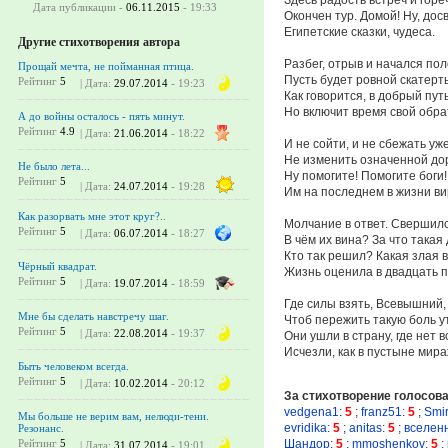
Дата публикации -
06.11.2015
- 19:33
Окончен тур. Домой! Ну, дос
Египетские сказки, чудеса.
Другие стихотворения автора
Разбег, отрыв и начался пол
Прощай мечта, не пойманная птица.
Пусть будет ровной скатерт
Рейтинг
5
| Дата:
29.07.2014
- 19:23
Как говорится, в добрый путь
Но включит время свой обра
А до войны осталось - пять минут.
Рейтинг
4.9
| Дата:
21.06.2014
- 18:22
И не сойти, и не сбежать уже
Не изменить означенной дор
Не было лета...
Ну помогите! Помогите боги!
Рейтинг
5
| Дата:
24.07.2014
- 19:28
Им на последнем в жизни ви
Как разорвать мне этот круг?..
Молчание в ответ. Свершилс
Рейтинг
5
| Дата:
06.07.2014
- 18:27
В чём их вина? За что такая
Кто так решил? Какая злая 
Чёрный квадрат.
Жизнь оценила в двадцать п
Рейтинг
5
| Дата:
19.07.2014
- 18:59
Где силы взять, Всевышний,
Мне бы сделать навстречу шаг.
Чтоб пережить такую боль у
Рейтинг
5
| Дата:
22.08.2014
- 19:37
Они ушли в страну, где нет в
Исчезли, как в пустыне мира
Быть человеком всегда.
Рейтинг
5
| Дата:
10.02.2014
- 20:12
За стихотворение голосов
vedgena1
:
5
;
franz51
:
5
;
Smi
Мы больше не верим вам, нелюди-тени.
evridika
:
5
;
anitas
:
5
;
вселен
Резонанс.
Шандор
:
5
;
mmoshenkov
:
5
;
Рейтинг
5
| Дата:
31.07.2014
- 19:01