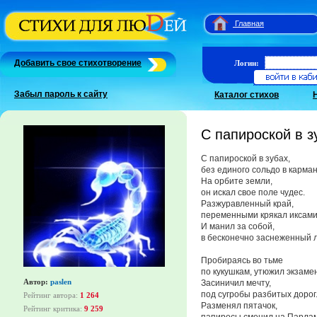
Главная
Добавить свое стихотворение
Логин:
Забыл пароль к сайту
Каталог стихов
С папироской в зу
С папироской в зубах,
без единого сольдо в карман
На орбите земли,
он искал свое поле чудес.
Разжуравленный край,
переменными крякал иксами
И манил за собой,
в бесконечно заснеженный л
Пробираясь во тьме
по кукушкам, утюжил экзамен
Автор:
paslen
Засиничил мечту,
под сугробы разбитых дорог
Рейтинг автора:
1 264
Разменял пятачок,
Рейтинг критика:
9 259
папиросы сменил на Парлам