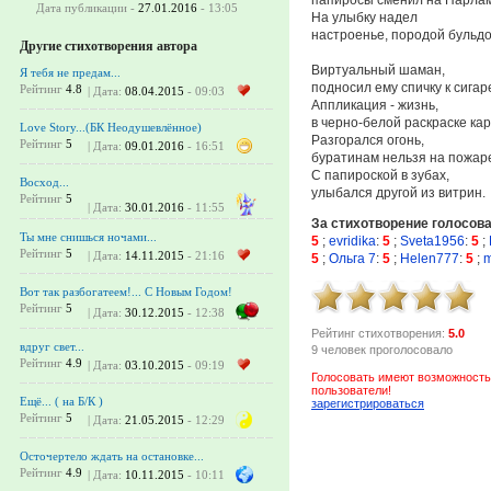
Дата публикации -
27.01.2016
- 13:05
На улыбку надел
настроенье, породой бульдо
Другие стихотворения автора
Виртуальный шаман,
Я тебя не предам...
подносил ему спичку к сигар
Рейтинг
4.8
| Дата:
08.04.2015
- 09:03
Аппликация - жизнь,
в черно-белой раскраске кар
Love Story...(БК Неодушевлённое)
Разгорался огонь,
Рейтинг
5
| Дата:
09.01.2016
- 16:51
буратинам нельзя на пожа
С папироской в зубах,
Восход...
улыбался другой из витрин.
Рейтинг
5
| Дата:
30.01.2016
- 11:55
За стихотворение голосов
Ты мне снишься ночами...
5
;
evridika
:
5
;
Sveta1956
:
5
;
Рейтинг
5
| Дата:
14.11.2015
- 21:16
5
;
Ольга 7
:
5
;
Helen777
:
5
;
Вот так разбогатеем!... С Новым Годом!
Рейтинг
5
| Дата:
30.12.2015
- 12:38
Рейтинг стихотворения:
5.0
вдруг свет...
9 человек проголосовало
Рейтинг
4.9
| Дата:
03.10.2015
- 09:19
Голосовать имеют возможность
пользователи!
Ещё... ( на Б/К )
зарегистрироваться
Рейтинг
5
| Дата:
21.05.2015
- 12:29
Осточертело ждать на остановке...
Рейтинг
4.9
| Дата:
10.11.2015
- 10:11