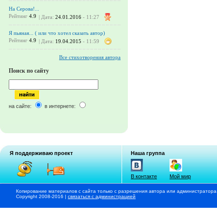
На Серова!...
Рейтинг
4.9
| Дата:
24.01.2016
- 11:27
Я пьяная... ( или что хотел сказать автор)
Рейтинг
4.9
| Дата:
19.04.2015
- 11:59
Все стихотворения автора
Поиск по сайту
на сайте:
в интернете:
Я поддерживаю проект
Наша группа
В контакте
Мой мир
Копирование материалов с сайта только с разрешения автора или администратора
Copyright 2008-2016 |
связаться с администрацией