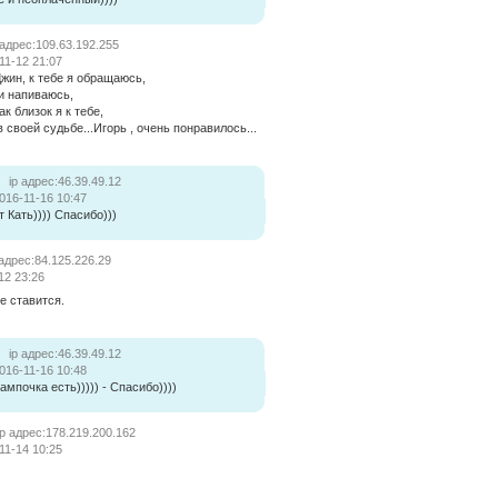
 адрес:109.63.192.255
11-12 21:07
жин, к тебе я обращаюсь,
и напиваюсь,
ак близок я к тебе,
своей судьбе...Игорь , очень понравилось...
ip адрес:46.39.49.12
016-11-16 10:47
 Кать)))) Спасибо)))
 адрес:84.125.226.29
12 23:26
е ставится.
ip адрес:46.39.49.12
016-11-16 10:48
ампочка есть))))) - Спасибо))))
ip адрес:178.219.200.162
11-14 10:25