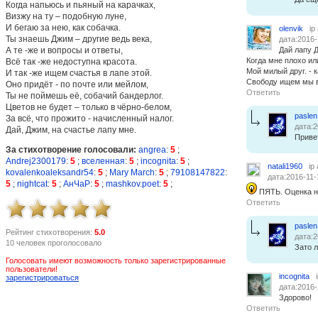
Когда напьюсь и пьяный на карачках,
Визжу на ту – подобную луне,
И бегаю за нею, как собачка.
olenvik
ip
Ты знаешь Джим – другие ведь века,
дата:2016-
А те -же и вопросы и ответы,
Дай лапу Д
Когда мне плохо ил
Всё так -же недоступна красота.
Мой милый друг. - к
И так -же ищем счастья в лапе этой.
Свободу ищем мы в 
Оно придёт - по почте или мейлом,
Ответить
Ты не поймешь её, собачий бандерлог.
Цветов не будет – только в чёрно-белом,
paslen
За всё, что прожито - начисленный налог.
дата:2
Дай, Джим, на счастье лапу мне.
Привет
За стихотворение голосовали:
angrea
:
5
;
Andrej2300179
:
5
;
вселенная
:
5
;
incognita
:
5
;
natali1960
ip
kovalenkoaleksandr54
:
5
;
Mary March
:
5
;
79108147822
:
дата:2016-11-
5
;
nightcat
:
5
;
АнЧаР
:
5
;
mashkov.poet
:
5
;
ПЯТЬ. Оценка н
Ответить
paslen
Рейтинг стихотворения:
5.0
дата:2
10 человек проголосовало
Зато л
Голосовать имеют возможность только зарегистрированные
пользователи!
incognita
зарегистрироваться
дата:2016-
Здорово!
Ответить