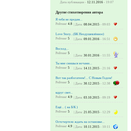
Дата публикации -
12.11.2016
- 19:07
Другие стихотворения автора
Я тебя не предам...
Рейтинг
4.8
| Дата:
08.04.2015
- 09:03
Love Story...(БК Неодушевлённое)
Рейтинг
5
| Дата:
09.01.2016
- 16:51
Восход...
Рейтинг
5
| Дата:
30.01.2016
- 11:55
Ты мне снишься ночами...
Рейтинг
5
| Дата:
14.11.2015
- 21:16
Вот так разбогатеем!... С Новым Годом!
Рейтинг
5
| Дата:
30.12.2015
- 12:38
вдруг свет...
Рейтинг
4.9
| Дата:
03.10.2015
- 09:19
Ещё... ( на Б/К )
Рейтинг
5
| Дата:
21.05.2015
- 12:29
Осточертело ждать на остановке...
Рейтинг
4.9
| Дата:
10.11.2015
- 10:11