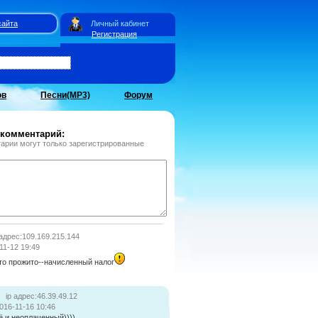
сайта
Личный кабинет
Регистрация
ов
Песни(MP3)
Форум
 комментарий:
арии могут только зарегистрированные
 адрес:109.169.215.144
11-12 19:49
 что прожито--начисленный налог
ip адрес:46.39.49.12
016-11-16 10:46
ё и неоплаченный))))