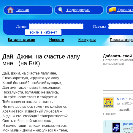
Главная
Подбор рифмы
Правила 
Логин:
Пароль:
Каталог стихов
Новости
Конкурсы
Поиск автор
Дай, Джим, на счастье лапу
Добавить свой
Оставлять коммент
мне...(на Б\К)
пользователи
Дай, Джим, на счастье лапу мне,
Свою короткую, игрушечную лапу.
Какой больной? - собачий кутюрье,
Дал имя таксе - рыжей, косолапой.
Пожалуйста, голубчик, не вались,
На трёх ногах стоит и табуретка.
АнЧаР
ip
Тебя конечно наказала жизнь,
дата:2016-
Но мне досталось тоже - не конфетка.
...за всё,
Хозяин твой, известный либерал –
Ответить
А где -ж его, свобода? толерантность?
Опять тебе ошейник повязал,
paslen
И важно тащит в люди, испражняться.
дата:2
Мой милый Джим – как близок я к тебе,
Да ещ