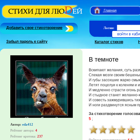
Главная
Добавить свое стихотворение
Логин:
Забыл пароль к сайту
Каталог стихов
В темноте
Вскипают желания, суть раз
Спекая мозги своим бешены
И губы засохшие жарко смык
Летят поцелуи к коленям и и
И медленно страсти огонь р
И стыдное станет желанно-
И совесть зажмурившись тих
И ноги раздвинутся ясным п
За стихотворение голосов
5
;
Автор:
eda412
Рейтинг автора:
4
Рейтинг критика:
237
Рейтинг стихотворения:
5.0