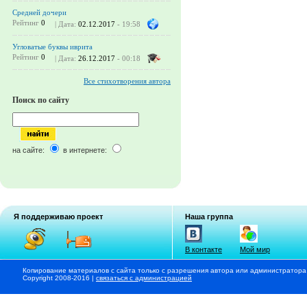
Средней дочери
Рейтинг
0
| Дата:
02.12.2017
- 19:58
Угловатые буквы иврита
Рейтинг
0
| Дата:
26.12.2017
- 00:18
Все стихотворения автора
Поиск по сайту
на сайте:
в интернете:
Я поддерживаю проект
Наша группа
В контакте
Мой мир
Копирование материалов с сайта только с разрешения автора или администратора
Copyright 2008-2016 |
связаться с администрацией