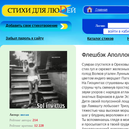
Главная
Добавить свое стихотворение
Логин:
Забыл пароль к сайту
Каталог стихов
Флешбэк Аполло
Сумрак сгустился в Ореховы
стих гул и скрежет железны
голод Волков утален Лунным
цветом индиго мерцает Пат
На Гиоцинтах стушеваны кра
струны чуть смякнув простер
звуки узоров с нарядов атла
знатных Варнаков в дали Эс
Дитя своей полусонной лощ
где Ламашту лобызает Тризу
тяжестью чаш высекая мор
Автор:
иоган
шаг у блудниц вероломен и г
Ты вспоминаешь глядя в мои
Рейтинг автора:
214
и просыпается в твоей груди
Рейтинг критика:
12 228
Аполлонический девственик 