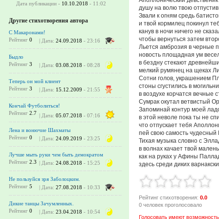
Дата публикации -
10.10.2018
- 11:02
душу на волю твою отпустив
Звали к огням средь батисто
Другие стихотворения автора
и твой кормилец покинул теб
канув в ночи ничего не сказа
С Макаронами!
чтобы вернуться затем втор
Рейтинг
0
| Дата:
24.09.2018
- 23:16
Льется амброзия в черные п
новость площадная ум весел
Быдло
в бездну стекают древнейши
Рейтинг
3
| Дата:
03.08.2018
- 08:28
мелкий румянец на щеках Ли
Сотни голов, украшением Пл
Теперь он мой клиент
стоны сгустились в могильни
Рейтинг
3
| Дата:
15.12.2009
- 21:55
в воздухе корчатся вечные с
Сумрак окутал ветвистый Ор
Кончай Футболиться!
Запоминай контур моей лад
Рейтинг
2.7
| Дата:
05.07.2018
- 07:16
в этой неволе пока ты не сп
что отпускает тебя Аполлон
Лена и вонючие Шахматы
пей свою самость чудесный
Рейтинг
0
| Дата:
24.09.2019
- 23:25
Тихая музыка словно с Элла
в волнах качает твой малень
Лучше мыть руки чем быть демократом
как на руках у Афины Палла
Рейтинг
2.3
| Дата:
24.08.2018
- 15:25
здесь среди диких варнакски
Не пользуйся зря Заболоцким.
Рейтинг
5
| Дата:
27.08.2018
- 10:33
Рейтинг стихотворения:
0.0
Дикие танцы Зачумленных.
0 человек проголосовало
Рейтинг
0
| Дата:
23.04.2018
- 10:54
Голосовать имеют возможность