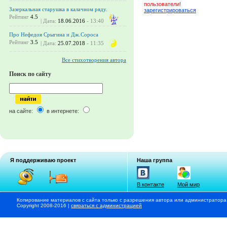
пользователи!
Зазеркальная старушка в калачном ряду.
зарегистрироваться
Рейтинг
4.5
| Дата:
18.06.2016
- 13:40
Про Нефедоя Срыгина и Дж.Сороса
Рейтинг
3.5
| Дата:
25.07.2018
- 11:35
Все стихотворения автора
Поиск по сайту
на сайте:
в интернете:
Я поддерживаю проект
Наша группа
В контакте
Мой мир
Копирование материалов с сайта только с разрешения автора или администратора
Copyright 2008-2016 |
связаться с администрацией