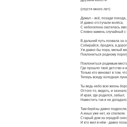
(спустя много лет)
Думал – всё, позади поезда,
И давно отстучали колёса.
С небосклона скатилась зве
Словно камень случайный с 
В дальний путь позвала за с
Собирайся, бродяга, в дорог
Уж давно бы пора, милый мо
Поклониться родному порогу
Поклониться родимым мест
Где прошло твоё детство и 
Только кто виноват в том, чт
Теперь всюду холодная лун
Ты ведь небо всю жизнь бор
Оттого-то, видать, и зазналс
И края, где родился, забыл,
Навестить так и не догадалс
Там берёзы давно подросли
А иных уже нет, их спилили.
Старый дом за оградой сне
И кто жил в нём - давно поз