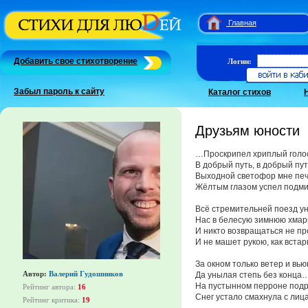
Главная
Добавить свое стихотворение
Логин:
Забыл пароль к сайту
Каталог стихов
Друзьям юности
…Проскрипел хриплый голос
В добрый путь, в добрый пут
Выходной светофор мне пе
Жёлтым глазом успел подми
Всё стремительней поезд у
Нас в белесую зимнюю хмар
И никто возвращаться не пр
И не машет рукою, как встар
За окном только ветер и вью
Автор:
Валерий Гудошников
Да унылая степь без конца
На пустынном перроне подр
Рейтинг автора:
16
Снег устало смахнула с лица
Рейтинг критика:
19