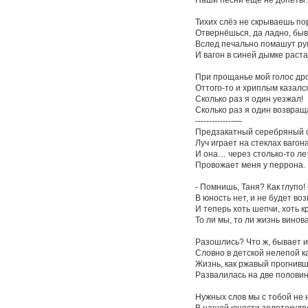
Тихих слёз не скрываешь по
Отвернёшься, да ладно, быв
Вслед печально помашут ру
И вагон в синей дымке раста
При прощанье мой голос др
Оттого-то и хриплым казалс
Сколько раз я один уезжал!
Сколько раз я один возвращ
--------------—
Предзакатный серебряный с
Луч играет на стеклах вагона
И она… через столько-то ле
Провожает меня у перрона.
- Помнишь, Таня? Как глупо!
В юность нет, и не будет в
И теперь хоть шепчи, хоть к
То ли мы, то ли жизнь винов
Разошлись? Что ж, бывает и 
Словно в детской нелепой к
Жизнь, как ржавый прогнивш
Развалилась на две половин
Нужных слов мы с тобой не
В нашей юности золотокудр