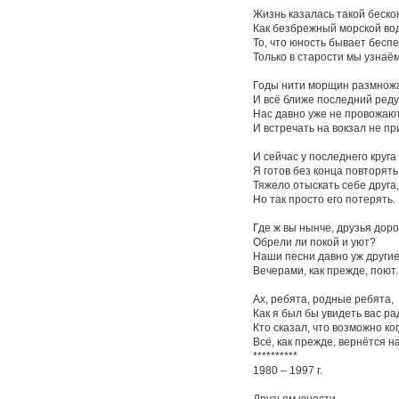
Жизнь казалась такой беско
Как безбрежный морской во
То, что юность бывает бесп
Только в старости мы узнаём
Годы нити морщин размнож
И всё ближе последний реду
Нас давно уже не провожаю
И встречать на вокзал не пр
И сейчас у последнего круга
Я готов без конца повторять
Тяжело отыскать себе друга,
Но так просто его потерять.
Где ж вы нынче, друзья дор
Обрели ли покой и уют?
Наши песни давно уж други
Вечерами, как прежде, поют.
Ах, ребята, родные ребята,
Как я был бы увидеть вас ра
Кто сказал, что возможно ко
Всё, как прежде, вернётся н
**********
1980 – 1997 г.
Друзьям юности