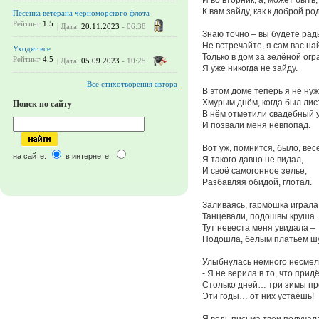
К вам зайду, как к доброй ро
Песенка ветерана черноморского флота
Рейтинг
1.5
| Дата:
20.11.2023
- 06:38
Знаю точно – вы будете рад
Не встречайте, я сам вас на
Уходят все
Только в дом за зелёной огр
Рейтинг
4.5
| Дата:
05.09.2023
- 10:25
Я уже никогда не зайду.
Все стихотворения автора
В этом доме теперь я не нуж
Хмурым днём, когда был лис
Поиск по сайту
В нём отметили свадебный 
И позвали меня невпопад.
Вот уж, помнится, было, вес
на сайте:
в интернете:
Я такого давно не видал,
И своё самогонное зелье,
Разбавляя обидой, глотал.
Заливаясь, гармошка играла
Танцевали, подошвы круша.
Тут невеста меня увидала –
Подошла, белым платьем ш
Улыбнулась немного несмел
- Я не верила в то, что прид
Столько дней… три зимы п
Эти годы… от них устаёшь!
Я ведь письма твои получал