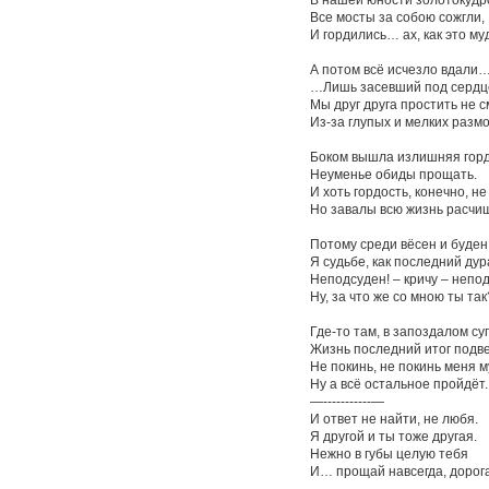
Все мосты за собою сожгли,
И гордились… ах, как это му
А потом всё исчезло вдали
…Лишь засевший под сердце
Мы друг друга простить не с
Из-за глупых и мелких размо
Боком вышла излишняя горд
Неуменье обиды прощать.
И хоть гордость, конечно, не
Но завалы всю жизнь расчи
Потому среди вёсен и буден
Я судьбе, как последний дур
Неподсуден! – кричу – непо
Ну, за что же со мною ты так
Где-то там, в запоздалом с
Жизнь последний итог подве
Не покинь, не покинь меня м
Ну а всё остальное пройдёт.
—-----------—
И ответ не найти, не любя.
Я другой и ты тоже другая.
Нежно в губы целую тебя
И… прощай навсегда, дорог