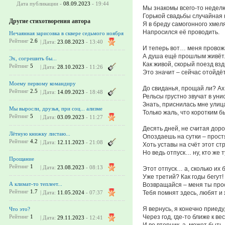
Дата публикации -
08.09.2023
- 19:44
Мы знакомы всего-то неделю
Горькой свадьбы случайная
Другие стихотворения автора
Я в бреду самогонного хмел
Напросился её проводить.
Нечаянная зарисовка в сквере седьмого ноября
Рейтинг
2.6
| Дата:
23.08.2023
- 13:40
И теперь вот… меня провож
А душа ещё прошлым живёт
Эх, согрешить бы...
Как живой, скорый поезд взд
Рейтинг
5
| Дата:
28.10.2023
- 11:26
Это значит – сейчас отойдёт
Моему первому командиру
До свиданья, прощай ли? Ах
Рейтинг
2.5
| Дата:
14.09.2023
- 18:48
Рельсы грустно звучат в уни
Знать, приснилась мне улиц
Мы выросли, друзья, при соц... ализме
Только жаль, что коротким б
Рейтинг
5
| Дата:
03.09.2023
- 11:27
Десять дней, не считая доро
Лётную книжку листаю...
Опоздаешь на сутки – прост
Рейтинг
4.2
| Дата:
12.11.2023
- 21:08
Хоть уставы на счёт этот ст
Но ведь отпуск… ну, кто же т
Прощание
Рейтинг
1
| Дата:
23.08.2023
- 08:13
Этот отпуск… а, сколько их
Уже третий? Как годы бегут!
А климат-то теплеет...
Возвращайся – меня ты про
Рейтинг
1.7
Тебя помнят здесь, любят и 
| Дата:
11.05.2024
- 07:37
Я вернусь, я конечно приеду
Что это?
Через год, где-то ближе к ве
Рейтинг
1
| Дата:
29.11.2023
- 12:41
И во вторник, а, может быть,