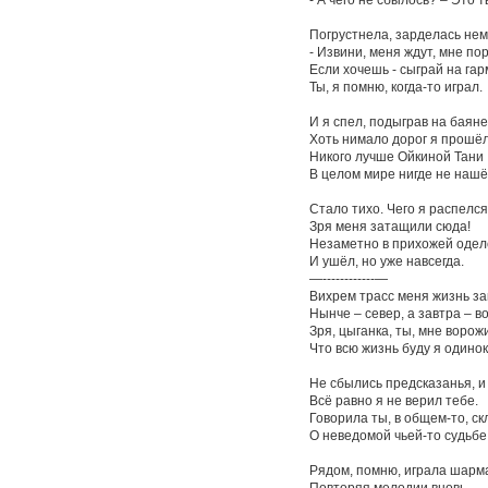
Погрустнела, зарделась нем
- Извини, меня ждут, мне пор
Если хочешь - сыграй на га
Ты, я помню, когда-то играл.
И я спел, подыграв на баяне
Хоть нимало дорог я прошёл,
Никого лучше Ойкиной Тани
В целом мире нигде не нашё
Стало тихо. Чего я распелс
Зря меня затащили сюда!
Незаметно в прихожей одел
И ушёл, но уже навсегда.
—------------—
Вихрем трасс меня жизнь за
Нынче – север, а завтра – во
Зря, цыганка, ты, мне ворож
Что всю жизнь буду я одинок
Не сбылись предсказанья, и
Всё равно я не верил тебе.
Говорила ты, в общем-то, ск
О неведомой чьей-то судьбе
Рядом, помню, играла шарм
Повторяя мелодии вновь.