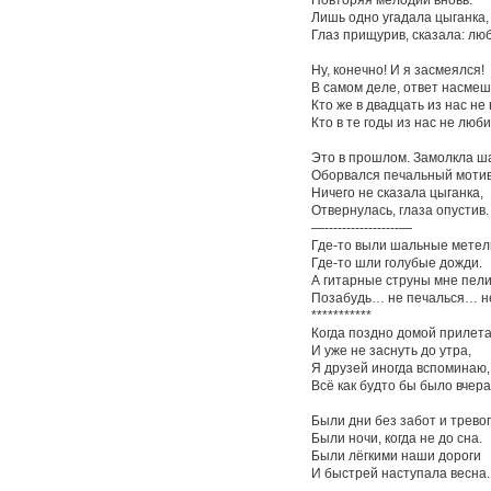
Лишь одно угадала цыганка,
Глаз прищурив, сказала: люб
Ну, конечно! И я засмеялся!
В самом деле, ответ насмеш
Кто же в двадцать из нас н
Кто в те годы из нас не люб
Это в прошлом. Замолкла ш
Оборвался печальный мотив
Ничего не сказала цыганка,
Отвернулась, глаза опустив.
—-----------------—
Где-то выли шальные метел
Где-то шли голубые дожди.
А гитарные струны мне пели
Позабудь… не печалься… 
***********
Когда поздно домой прилет
И уже не заснуть до утра,
Я друзей иногда вспоминаю, 
Всё как будто бы было вчера
Были дни без забот и тревог
Были ночи, когда не до сна.
Были лёгкими наши дороги
И быстрей наступала весна.