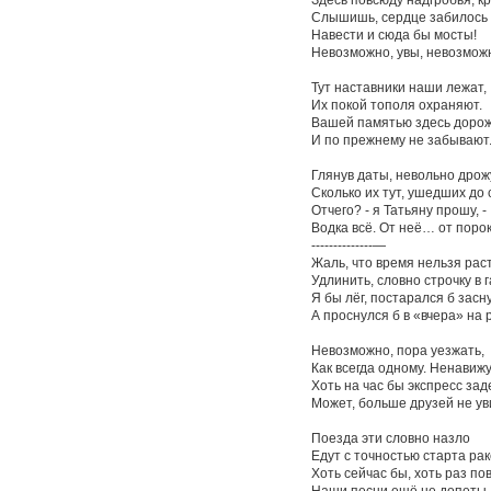
Слышишь, сердце забилось
Навести и сюда бы мосты!
Невозможно, увы, невозмож
Тут наставники наши лежат,
Их покой тополя охраняют.
Вашей памятью здесь доро
И по прежнему не забывают
Глянув даты, невольно дрож
Сколько их тут, ушедших до 
Отчего? - я Татьяну прошу, -
Водка всё. От неё… от порок
--------------—
Жаль, что время нельзя рас
Удлинить, словно строчку в г
Я бы лёг, постарался б засну
А проснулся б в «вчера» на 
Невозможно, пора уезжать,
Как всегда одному. Ненавижу
Хоть на час бы экспресс зад
Может, больше друзей не ув
Поезда эти словно назло
Едут с точностью старта рак
Хоть сейчас бы, хоть раз пов
Наши песни ещё не допеты.