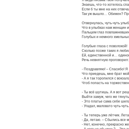
Знаешь, что-то хотелось сп
Если б ты мне на них отвечал
Так уж вышло… Обижен? П
Отвернулась, чуть-чуть улыб
Что в улыбках нам женщин 
Пальцем глаз повлажневших
Голубых и немного хмельных
Голубые глаза с поволокой!
Сколько позже таких я любил
Ей, единственной и… одино
Речь невнятную проговорил:
- Поздравляю! – Спасибо! Я 
Что приедешь, мне брат мой
- А я так торопился с вокзал
Чтоб попасть на торжествен
- Ты всё шутишь. А я вот ре
Выйти замуж, чего же тянут
- Это платье сама себе шил
- Угадал, маловато чуть-чуть
- Ты теперь уже лётчик. Лет
- Да, летаю. – Сбылись все 
- Нет, конечно, прекрасно ж
- А чего не сбылось? – Это 