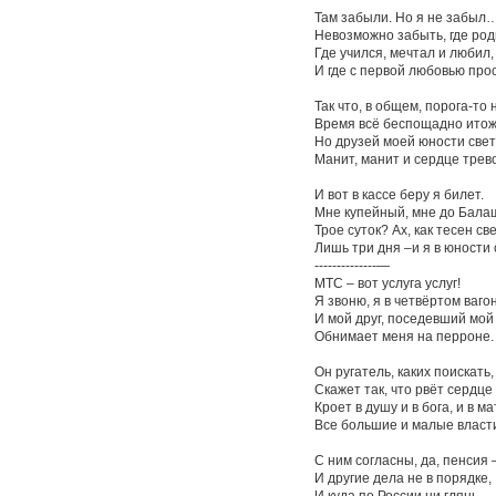
Там забыли. Но я не забыл
Невозможно забыть, где род
Где учился, мечтал и любил,
И где с первой любовью про
Так что, в общем, порога-то 
Время всё беспощадно итож
Но друзей моей юности свет
Манит, манит и сердце трев
И вот в кассе беру я билет.
Мне купейный, мне до Бала
Трое суток? Ах, как тесен све
Лишь три дня –и я в юности 
--------------—
МТС – вот услуга услуг!
Я звоню, я в четвёртом ваго
И мой друг, поседевший мой 
Обнимает меня на перроне.
Он ругатель, каких поискать,
Скажет так, что рвёт сердце 
Кроет в душу и в бога, и в ма
Все большие и малые власт
С ним согласны, да, пенсия 
И другие дела не в порядке,
И куда по России ни глянь –