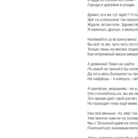
Города и деревни в упадке.
Думал, кто же тут ждёт? Стол
Зря ты в прошлое так окунул
Ждали, встретили. Здравств
Я приехал, друзья, я вернул
Наливайте за встречу вина!
Вы всё те же, чуть-чуть пост
Только лишь на висках седин
Как небрежный мазок аквар
А девчонки! Таких не найти
По какой не прошёл бы алле
Да хоть весь Балашов ты про
Не найдёшь – я клянусь – ве
А причёски, морщинки - не в 
(Не стесняйтесь их, вы же л
Это время даёт свой расчёт,
Но проходит пока ещё мимо
Нас всё меньше. Ах, мир так
Уже многое нам не по силам
Мы с Татьяной идём на пого
Поклониться знакомым моги
Здесь повсюду надгробья, к