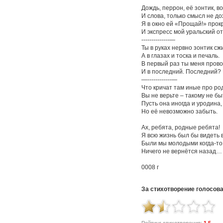
Дождь, перрон, её зонтик, в
И слова, только смысл не до
Я в окно ей «Прощай!» прокр
И экспресс мой уральский от
--------------—
Ты в руках нервно зонтик с
А в глазах и тоска и печаль.
В первый раз ты меня пров
И в последний. Последний? 
—------------—
Что кричат там иные про ро
Вы не верьте – такому не бы
Пусть она иногда и уродина,
Но её невозможно забыть.
Ах, ребята, родные ребята!
Я всю жизнь был бы видеть в
Были мы молодыми когда-то,
Ничего не вернётся назад…
0008 г
За стихотворение голосов
Рейтинг стихотворения:
1.5