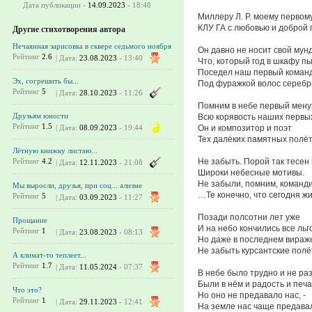
Дата публикации -
14.09.2023
- 18:48
Миллеру Л. Р. моему первом
КЛУ ГА с любовью и доброй 
Другие стихотворения автора
Нечаянная зарисовка в сквере седьмого ноября
Он давно не носит свой мун
Рейтинг
2.6
| Дата:
23.08.2023
- 13:40
Что, который год в шкафу п
Поседел наш первый команд
Эх, согрешить бы...
Под фуражкой волос серебр
Рейтинг
5
| Дата:
28.10.2023
- 11:26
Помним в небе первый мену
Друзьям юности
Всю корявость наших первых
Рейтинг
1.5
Он и композитор и поэт
| Дата:
08.09.2023
- 19:44
Тех далёких памятных полёт
Лётную книжку листаю...
Не забыть. Порой так тесен 
Рейтинг
4.2
| Дата:
12.11.2023
- 21:08
Широки небесные мотивы.
Не забыли, помним, команди
Мы выросли, друзья, при соц... ализме
…Те конечно, что сегодня ж
Рейтинг
5
| Дата:
03.09.2023
- 11:27
Позади полсотни лет уже
Прощание
И на небо кончились все льг
Рейтинг
1
| Дата:
23.08.2023
- 08:13
Но даже в последнем вираж
Не забыть курсантские полё
А климат-то теплеет...
Рейтинг
1.7
| Дата:
11.05.2024
- 07:37
В небе было трудно и не раз
Были в нём и радость и печа
Что это?
Но оно не предавало нас, -
Рейтинг
1
| Дата:
29.11.2023
- 12:41
На земле нас чаще предава