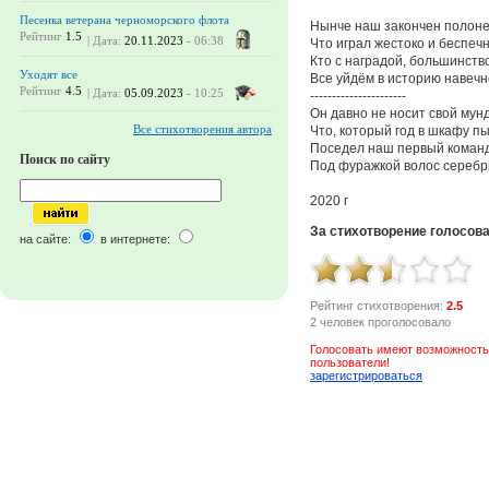
Песенка ветерана черноморского флота
Нынче наш закончен полоне
Рейтинг
1.5
| Дата:
20.11.2023
- 06:38
Что играл жестоко и беспечн
Кто с наградой, большинство
Уходят все
Все уйдём в историю навечн
Рейтинг
4.5
| Дата:
05.09.2023
- 10:25
----------------------
Он давно не носит свой мун
Все стихотворения автора
Что, который год в шкафу п
Поседел наш первый команд
Поиск по сайту
Под фуражкой волос серебр
2020 г
За стихотворение голосов
на сайте:
в интернете:
Рейтинг стихотворения:
2.5
2 человек проголосовало
Голосовать имеют возможность
пользователи!
зарегистрироваться