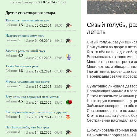
Дата публикации -
21.07.2024
- 17:22
Другие стихотворения автора
Ты спишь, увязнувший во сне
Сизый голубь, р
Рейтинг
4.5
| Дата:
22.05.2024
- 18:35
летать
Навстречу ласковому лету
Рейтинг
5
| Дата:
04.06.2024
- 16:10
Сизый голубь, разучившийся
Притулился во дворе у детск
Залечит раны нежный звук
Кто-то вёл на поводке собаку
Рейтинг
4.3
Возвышалась твердокаменн
| Дата:
20.01.2025
- 17:05
Монолитных новостроек и д
Течёт бесшумная река
Многолетних и обшарпанны
Рейтинг
4.8
Где антенны, рогозящие кре
| Дата:
19.02.2024
- 07:30
Перевязаны сетями проводо
Мечты, соединившиеся вдруг
Суматошно ликовала детвор
Рейтинг
2
| Дата:
16.01.2025
- 22:51
Попадающая мячиком в воро
Перед взрослыми маячила р
В ту ночь над городком мела метель
На которую спешащие с утр
Рейтинг
4.5
| Дата:
24.12.2023
- 15:42
Забывали совершенно обо в
Совершенно ничего не заме
Как неумолимо одно переходит в другое
Кто-то вставший у окна с бо
Рейтинг
4
| Дата:
06.09.2024
- 11:11
Отстранённо наблюдал за б
На тёмном небе, что без края
Циркулировала сточная вод
Рейтинг
5
| Дата:
14.12.2023
- 00:41
Лабиринтом проржавевшей 