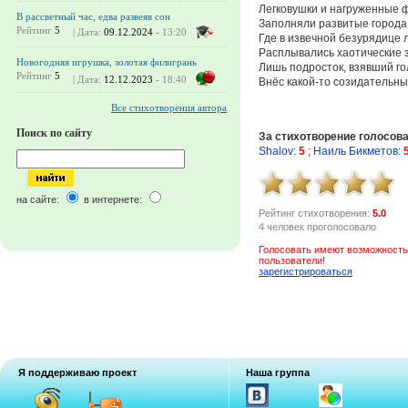
Легковушки и нагруженные 
В рассветный час, едва развеяв сон
Заполняли развитые города
Рейтинг
5
| Дата:
09.12.2024
- 13:20
Где в извечной безурядице 
Расплывались хаотические з
Новогодняя игрушка, золотая филигрань
Лишь подросток, взявший го
Рейтинг
5
| Дата:
12.12.2023
- 18:40
Внёс какой-то созидательны
Все стихотворения автора
Поиск по сайту
За стихотворение голосов
Shalov
:
5
;
Наиль Бикметов
:
на сайте:
в интернете:
Рейтинг стихотворения:
5.0
4 человек проголосовало
Голосовать имеют возможность
пользователи!
зарегистрироваться
Я поддерживаю проект
Наша группа