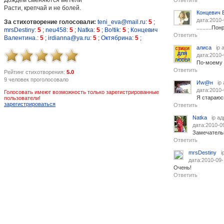
Ответить
Расти, крепчай и не болей.
Концевич 
дата:2010-
За стихотворение голосовали:
teni_eva@mail.ru
:
5
;
..........П
mrsDestiny
:
5
;
neu458
:
5
;
Natka
:
5
;
Bo!tik
:
5
;
Концевич
Ответить
Валентина.
:
5
;
irdianna@ya.ru
:
5
;
Октябрина
:
5
;
алиса
ip 
дата:2010-
По-моему
Ответить
Рейтинг стихотворения:
5.0
9 человек проголосовало
Иw@н
ip
дата:2010-
Голосовать имеют возможность только зарегистрированные
Я стараюс
пользователи!
зарегистрироваться
Ответить
Natka
ip а
дата:2010-0
Замечатель
Ответить
mrsDestiny
i
дата:2010-09-
Очень!
Ответить