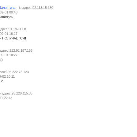
Валентина.
ip адрес:92.113.15.180
09-01 00:43
онравилось.
адрес:91.197.17.8
09-01 18:17
 - ПОЛУЧАЕТСЯ!
 адрес:212.92.187.136
09-01 18:27
ь)
дрес:195.222.73.123
9-02 10:11
но!
p адрес:95.220.115.35
11 22:43