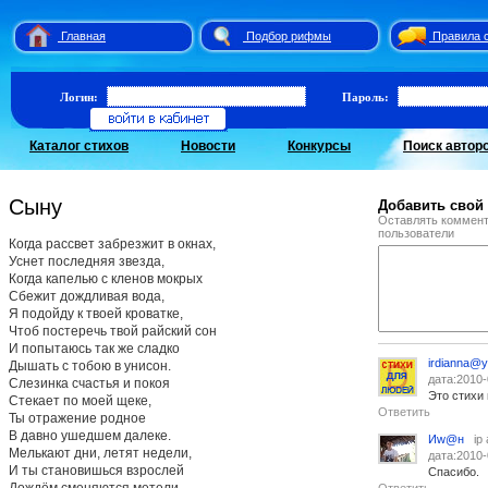
Главная
Подбор рифмы
Правила 
Логин:
Пароль:
Каталог стихов
Новости
Конкурсы
Поиск автор
Сыну
Добавить свой
Оставлять коммент
пользователи
Когда рассвет забрезжит в окнах,
Уснет последняя звезда,
Когда капелью с кленов мокрых
Сбежит дождливая вода,
Я подойду к твоей кроватке,
Чтоб постеречь твой райский сон
И попытаюсь так же сладко
irdianna@y
Дышать с тобою в унисон.
дата:2010-
Слезинка счастья и покоя
Это стихи 
Стекает по моей щеке,
Ответить
Ты отражение родное
В давно ушедшем далеке.
Иw@н
ip
Мелькают дни, летят недели,
дата:2010-
И ты становишься взрослей
Спасибо.
Дождём сменяются метели