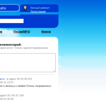
сайта
Личный кабинет
Регистрация
ов
Песни(MP3)
Форум
 комментарий:
арии могут только зарегистрированные
a.ru
ip адрес:95.26.48.225
08-31 23:57
не о жизни,а о любви! Очень понравилось!
 адрес:92.242.87.169
09-01 00:06