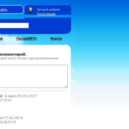
сайта
Личный кабинет
Регистрация
ов
Песни(MP3)
Форум
 комментарий:
арии могут только зарегистрированные
ой
ip адрес:85.173.139.77
07 23:42
рес:77.50.168.75
05-08 07:43