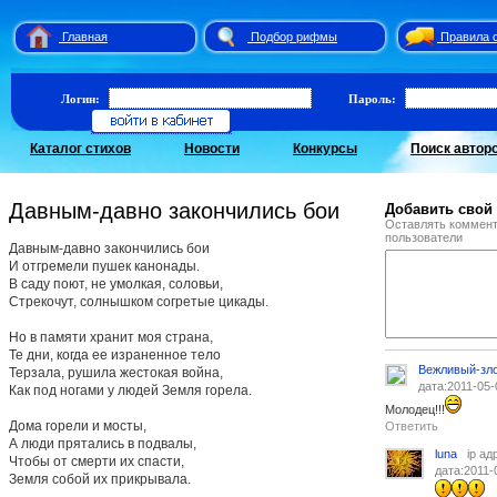
Главная
Подбор рифмы
Правила 
Логин:
Пароль:
Каталог стихов
Новости
Конкурсы
Поиск автор
Давным-давно закончились бои
Добавить свой
Оставлять коммент
пользователи
Давным-давно закончились бои
И отгремели пушек канонады.
В саду поют, не умолкая, соловьи,
Стрекочут, солнышком согретые цикады.
Но в памяти хранит моя страна,
Те дни, когда ее израненное тело
Вежливый-зл
Терзала, рушила жестокая война,
дата:2011-05-
Как под ногами у людей Земля горела.
Молодец!!!
Дома горели и мосты,
Ответить
А люди прятались в подвалы,
luna
ip ад
Чтобы от смерти их спасти,
дата:2011-
Земля собой их прикрывала.