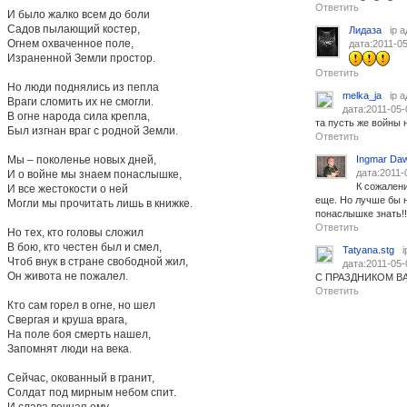
Ответить
И было жалко всем до боли
Садов пылающий костер,
Лидаза
ip 
Огнем охваченное поле,
дата:2011-05
Израненной Земли простор.
Ответить
Но люди поднялись из пепла
melka_ja
ip 
Враги сломить их не смогли.
дата:2011-05-
В огне народа сила крепла,
та пусть же войны 
Был изгнан враг с родной Земли.
Ответить
Мы – поколенье новых дней,
Ingmar Da
дата:2011-
И о войне мы знаем понаслышке,
К сожалени
И все жестокости о ней
еще. Но лучше бы 
Могли мы прочитать лишь в книжке.
понаслышке знать!!
Ответить
Но тех, кто головы сложил
В бою, кто честен был и смел,
Tatyana.stg
Чтоб внук в стране свободной жил,
дата:2011-05-
Он живота не пожалел.
С ПРАЗДНИКОМ ВА
Ответить
Кто сам горел в огне, но шел
Свергая и круша врага,
На поле боя смерть нашел,
Запомнят люди на века.
Сейчас, окованный в гранит,
Солдат под мирным небом спит.
И слава вечная ему