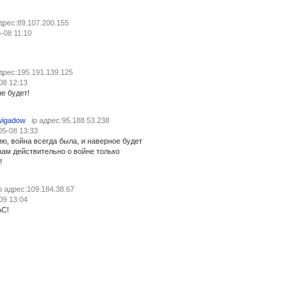
адрес:89.107.200.155
-08 11:10
адрес:195.191.139.125
08 12:13
не будет!
wigadow
ip адрес:95.188.53.238
05-08 13:33
ю, война всегда была, и наверное будет
нам действительно о войне только
!
ip адрес:109.184.38.67
09 13:04
С!