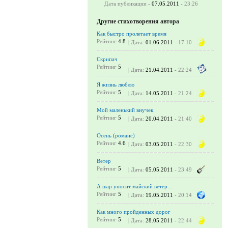
Дата публикации -
07.05.2011
- 23:26
Другие стихотворения автора
Как быстро пролетает время
Рейтинг
4.8
| Дата:
01.06.2011
- 17:10
Скрипач
Рейтинг
5
| Дата:
21.04.2011
- 22:24
Я жизнь люблю
Рейтинг
5
| Дата:
14.05.2011
- 21:24
Мой маленький внучек
Рейтинг
5
| Дата:
20.04.2011
- 21:40
Осень (романс)
Рейтинг
4.6
| Дата:
03.05.2011
- 22:30
Ветер
Рейтинг
5
| Дата:
05.05.2011
- 23:49
А шар уносит майский ветер...
Рейтинг
5
| Дата:
19.05.2011
- 20:14
Как много пройденных дорог
Рейтинг
5
| Дата:
28.05.2011
- 22:44