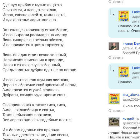
Ответить
Где шум прибоя с музыкою цвета
Сливается, и плещется волна,
Ludm
Играя, словно флейта, гаммы лета,
адре
И вдохновенье дарит мне она.
дата
Спасибо Вам 
Вот солнце к горизонту стало ближе,
советы. Очен
И осень краски раскидала на листву.
Лишь кипарис, он осенью обижен,
Ingmar Da
И не причастен к цвета торжеству.
дата:2011-
Браво!!! П
Лишь он один стоит вечно зеленый,
Ответить
Не замечая изменения в природе,
Навек в свою весну влюбленный,
Ludm
Средь золотых дубрав одет не по погоде.
адре
дата
И осень отзвенела шумною листвою,
Спасибо.
Деревья сбросили свой красочный наряд,
Зима грозится стужей ледяною,
Дубравы, ожидая чудо, крепко спят.
tina_alieva
дата:2011-
Оно пришло как в сказке тихо, тихо,
Очень кра
Зима – волшебница и сватья,
Ответить
Такая небывалая портниха,
ястреб
ip
Все дерева одела в свадебные платья.
дата:2011-
Красиво! 
И в белом одеянье вся природа
лучше! Нельзя науч
Тихонько дремлет в ожидании весны,
Пишите и так пишит
Весна придет, и в это время года