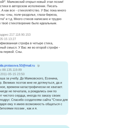
й!". Маяковский открыл новый этап поэии!
стихи в авторском исполнении. Писать
 А как все - стихоплётство. У Вас пока много
ны -сны, поле-раздолье, глаза-бирюза,
та" и т.д. Много стихов написано и трудно
ы твоё стихотворение было идеальным.
 адрес:217.118.90.153
05-15 13:27
рифмованная строфа в четыре стиха,
ый смысл. У Вас же во второй строфе -
а первой. Сны.
ila.protasova.50@mail.ru
ip
с:88.135.119.89
:2011-05-15 23:50
ша за учебу. До Маяковского, Есенина,
. Великих поэтов мне не дотянуться, да и
рное, времени катастрофически не хватает.
нигде не печатала, а рождались они по
т чистого сердца, иногда по заказу своих
 подруг. Спасибо создателям сайта "Стихи для
одаря ему я имею возможность общаться с
ителями поэзии , как и я.