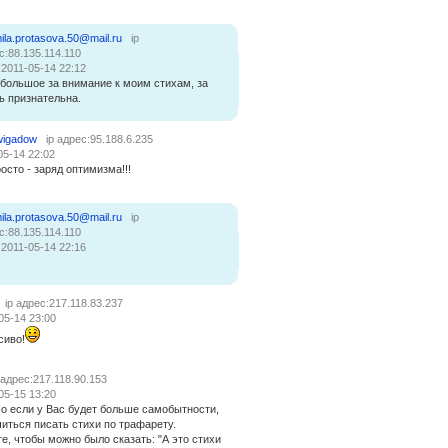
ila.protasova.50@mail.ru
ip
с:88.135.114.110
:2011-05-14 22:12
большое за внимание к моим стихам, за
ь признательна.
wigadow
ip адрес:95.188.6.235
05-14 22:02
росто - заряд оптимизма!!!
ila.protasova.50@mail.ru
ip
с:88.135.114.110
:2011-05-14 22:16
ip адрес:217.118.83.237
05-14 23:00
сиво!
 адрес:217.118.90.153
05-15 13:20
Но если у Вас будет больше самобытности,
иться писать стихи по трафарету.
е, чтобы можно было сказать: "А это стихи