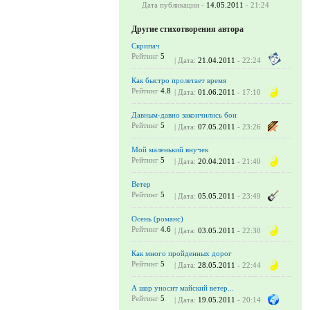
Дата публикации -
14.05.2011
- 21:24
Другие стихотворения автора
Скрипач
Рейтинг
5
| Дата:
21.04.2011
- 22:24
Как быстро пролетает время
Рейтинг
4.8
| Дата:
01.06.2011
- 17:10
Давным-давно закончились бои
Рейтинг
5
| Дата:
07.05.2011
- 23:26
Мой маленький внучек
Рейтинг
5
| Дата:
20.04.2011
- 21:40
Ветер
Рейтинг
5
| Дата:
05.05.2011
- 23:49
Осень (романс)
Рейтинг
4.6
| Дата:
03.05.2011
- 22:30
Как много пройденных дорог
Рейтинг
5
| Дата:
28.05.2011
- 22:44
А шар уносит майский ветер...
Рейтинг
5
| Дата:
19.05.2011
- 20:14