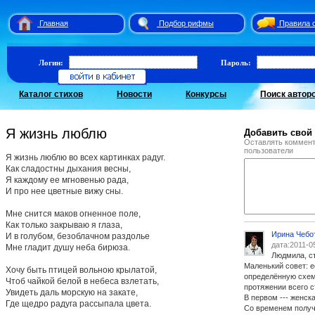
Главная
Подбор рифмы
Правила 
Логин:
Пароль:
Каталог стихов
Новости
Конкурсы
Поиск автор
Я жизнь люблю
Добавить свой
Оставлять коммент
пользователи
Я жизнь люблю во всех картинках радуг.
Как сладостны дыхания весны,
Я каждому ее мгновенью рада,
И про нее цветные вижу сны.
Мне снится маков огненное поле,
Как только закрываю я глаза,
Ирина Чебо
И в голубом, безоблачном раздолье
дата:2011-0
Мне гладит душу неба бирюза.
Людмила, ст
Маленький совет: е
Хочу быть птицей вольною крылатой,
определённую схем
Чтоб чайкой белой в небеса взлетать,
протяжении всего с
Увидеть даль морскую на закате,
В первом --- женск
Где щедро радуга рассыпала цвета.
Со временем получ