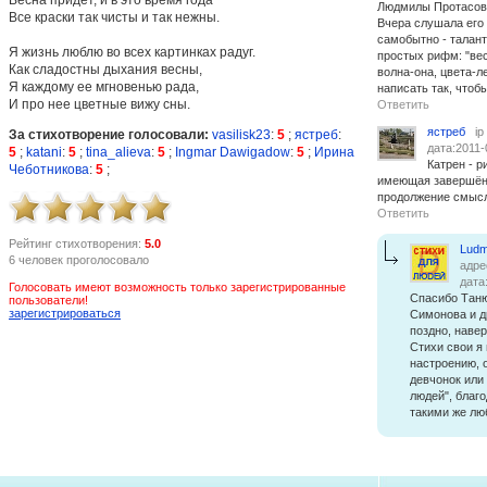
Людмилы Протасово
Все краски так чисты и так нежны.
Вчера слушала его 
самобытно - талант.
Я жизнь люблю во всех картинках радуг.
простых рифм: "вес
Как сладостны дыхания весны,
волна-она, цвета-ле
Я каждому ее мгновенью рада,
написать так, чтоб
И про нее цветные вижу сны.
Ответить
ястреб
ip
За стихотворение голосовали:
vasilisk23
:
5
;
ястреб
:
дата:2011-
5
;
katani
:
5
;
tina_alieva
:
5
;
Ingmar Dawigadow
:
5
;
Ирина
Катрен - 
Чеботникова
:
5
;
имеющая завершённ
продолжение смысл
Ответить
Рейтинг стихотворения:
5.0
Ludm
6 человек проголосовало
адре
дата
Голосовать имеют возможность только зарегистрированные
Спасибо Таню
пользователи!
зарегистрироваться
Симонова и др
поздно, наве
Стихи свои я 
настроению, о
девчонок или
людей", благ
такими же люб