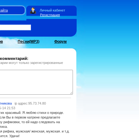
сайта
Личный кабинет
Регистрация
ов
Песни(MP3)
Форум
 комментарий:
арии могут только зарегистрированные
тникова
ip адрес:95.73.74.80
5-14 21:53
их красивый. Я люблю стихи о природе.
сли Вы в первом катрене предлагаете
у рифмовки, то ей надо следовать на
тиха.
ая рифма, мужская/ женская, мужская. и т.д.
ится. Удачи!