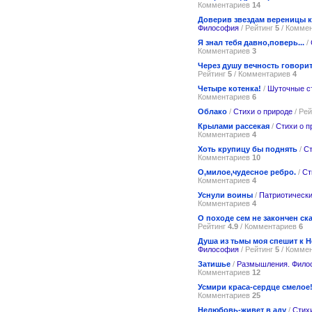
Комментариев
14
Доверив звездам вереницы 
Философия
/ Рейтинг
5
/ Комме
Я знал тебя давно,поверь...
/
Комментариев
3
Через душу вечность говори
Рейтинг
5
/ Комментариев
4
Четыре котенка!
/
Шуточные с
Комментариев
6
Облако
/
Стихи о природе
/ Ре
Крылами рассекая
/
Стихи о п
Комментариев
4
Хоть крупицу бы поднять
/
Ст
Комментариев
10
О,милое,чудесное ребро.
/
Ст
Комментариев
4
Уснули воины
/
Патриотически
Комментариев
4
О походе сем не закончен сказ
Рейтинг
4.9
/ Комментариев
6
Душа из тьмы моя спешит к 
Философия
/ Рейтинг
5
/ Комме
Затишье
/
Размышления. Фило
Комментариев
12
Усмири краса-сердце смелое
Комментариев
25
Нелюбовь-живет в аду
/
Стих