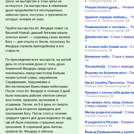
5
/ Комментариев
13
грехе, на мытарстве в этом грехе не
истязуется. На мытарствах в обвинение
Покрестилася душа...
/
Религи
души предъявляются неотпущенные,
Комментариев
8
забытые грехи, поступки, о греховности
Храните первую любовь...
/
Р
которых человек не знал.
Рейтинг
5
/ Комментариев
14
Размышление о посевах...
/
Р
Пройти мытарства бл. Феодоре помог св.
Рейтинг
5
/ Комментариев
19
Василий Новый, давший Ангелам мешок
Джомолунгма
/
Стихи о приро
золотых монет — сокровищ своих молитв
6
Богу — для откупа от бесов, поскольку бл.
Феодора служила преподобному в его
А ночью небо ближе есть
/
Ст
Комментариев
12
старости.
Вечернее небо
/
Стихи о прир
По прохождении всех мытарств, на третий
14
день по отлучении души от тела, душа
Лесорубы)))
/
Стихи о природе
блаженной Феодоры предстала и
Выхожу на Калинов мост
/
Па
поклонилась перед престолом Божьим
5
/ Комментариев
4
неприступной славы, окружённом
Серафимами, Херувимами и
Несет улыбку Простоты
/
Раз
Рейтинг
4.9
/ Комментариев
6
бесчисленными Воинствами небесными.
После этого бл. Феодоре в течение 6 дней
Пришел с охоты,тебя дома не
были показаны райские обители святых
/ Комментариев
11
апостолов, пророков, мучеников и
Так можно петь лишь только 
угодников. Затем, на 9-й день по смерти,
Стихи о жизни
/ Рейтинг
5
/ Ком
душа была вторично приведена для
Месяц родился новый
/
Стихи
поклонения Богу. После этого в течение
Комментариев
12
тридцати одного дня душа водилась по аду,
Я родился в России
/
Патриот
где ей были показаны страшные муки
Комментариев
33
грешников. В сороковой день Ангелы
провели бл. Феодору в обитель
Вывод.Размышления у калитк