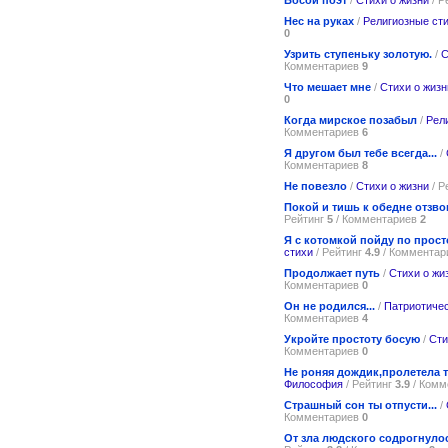
Нес на руках
/
Религиозные ст
0
Узрить ступеньку золотую.
/
С
Комментариев
9
Что мешает мне
/
Стихи о жизн
0
Когда мирское позабыл
/
Рел
Комментариев
6
Я другом был тебе всегда...
/
Комментариев
8
Не повезло
/
Стихи о жизни
/ Р
Покой и тишь к обедне отзво
Рейтинг
5
/ Комментариев
2
Я с котомкой пойду по прост
стихи
/ Рейтинг
4.9
/ Коммента
Продолжает путь
/
Стихи о жи
Комментариев
0
Он не родился...
/
Патриотичес
Комментариев
4
Укройте простоту босую
/
Сти
Комментариев
0
Не роняя дождик,пролетела т
Философия
/ Рейтинг
3.9
/ Комм
Страшный сон ты отпусти...
/
Комментариев
0
От зла людского содрогнуло