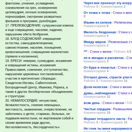
Через век пронесут эту искру
фантазии, упоения, услаждения,
Рейтинг
5
/ Комментариев
2
соизволения на грех, осквернение
целомудрия, ночные осквернения,
От точки к точке
/
Стихи о жиз
8
порнография, смотрение развратных
фильмов и программ, рукоблудие.
Изыми из силков
/
Религиозны
17. ПРЕЛЮБОДЕЯНИЕ: супружеская измена
Комментариев
8
и еще совращение, насилие, падение,
Милость бездонная
/
Стихи о 
нарушение обета безбрачия.
Комментариев
4
18. БЛУД СОДОМСКИЙ: извращение
Между миров
/
Религиозные с
естества, самоудовлетворение,
Комментариев
2
самоистязание, насилие, похищения,
***
/
Стихи о жизни
/ Рейтинг
4.8
кровосмешения, совращение малолетних
(прямое и косвенное).
не в звездах и рассветах
/
Сти
19. ЕРЕСИ: неверие, суемудрие, искажения
Комментариев
4
и извращения истины, искажения
От бури и ненастья
/
Стихи о 
Православия, сомнения, отступничество,
Комментариев
4
нарушение церковных постановлений,
Отгорел денек, страсти улегл
участие в еретических сборищах:
Рейтинг
5
/ Комментариев
15
Свидетели Иеговы, Сайентология,
Доля нелегкая
/
Стихи о жизни
Богородичный Центр, Иванова, Рериха, а
также в других богоборческих объединениях
думы...наблюдения
/
Стихи о 
и структурах.
Комментариев
10
20. НЕМИЛОСЕРДИЕ: нечувствие,
всяк день
/
Стихи о жизни
/ Ре
безжалостность, гонение немощных,
Чистых сердцем
/
Размышлени
жестокость, окаменение, очервствление, не
Комментариев
18
заботились о детях, стариках, больных, не
подавали милостыни, не жертвовали собой и
Формат тетрадного листа
/
Ра
Рейтинг
5
/ Комментариев
15
своим временем ради других,
бесчеловечность, бессердечность».
Не гони ты меня неразумного
................
Комментариев
18