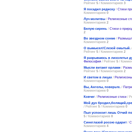
Рейтинг
5
/ Комментариев
3
Я посадил редиску
/
Стихи пр
Комментариев
0
Луч молитвы
/
Религиозные ст
Комментариев
2
Белую сирень
/
Стихи о приро
2
Во звездном сонме
/
Размышл
Комментариев
2
О вымысел!Слезой омытый.
Рейтинг
5
/ Комментариев
2
Я разрываюсь в лихолетье 
Философия
/ Рейтинг
5
/ Комме
Мысли витают орлами
/
Разм
Рейтинг
5
/ Комментариев
2
И светом в лицах
/
Религиозны
Комментариев
0
Вы, Ангелы, поверьте.
/
Патри
Комментариев
0
Ковчег
/
Религиозные стихи
/ Р
Мой дух бродил,болящий,сре
/ Рейтинг
5
/ Комментариев
0
Пыл успокоит лишь Отчий п
5
/ Комментариев
0
Синеглазой росою одарит
/
С
Комментариев
4
Пном-пень!Столица грез чуд