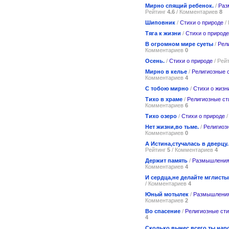
Мирно спящий ребенок.
/
Раз
Рейтинг
4.6
/ Комментариев
8
Шиповник
/
Стихи о природе
/
Тяга к жизни
/
Стихи о природе
В огромном мире суеты
/
Рел
Комментариев
0
Осень.
/
Стихи о природе
/ Рей
Мирно в келье
/
Религиозные 
Комментариев
4
С тобою мирно
/
Стихи о жизн
Тихо в храме
/
Религиозные ст
Комментариев
6
Тихо озеро
/
Стихи о природе
/
Нет жизни,во тьме.
/
Религиоз
Комментариев
0
А Истина,стучалась в дверцу.
Рейтинг
5
/ Комментариев
4
Держит память
/
Размышления
Комментариев
4
И сердца,не делайте мглист
/ Комментариев
4
Юный мотылек
/
Размышления
Комментариев
2
Во спасение
/
Религиозные ст
4
Сколько вынес всего ты на