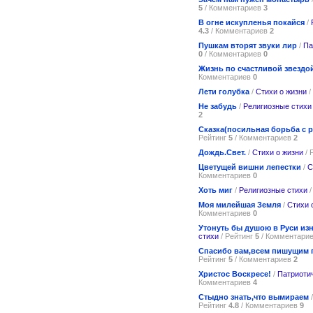
5
/ Комментариев
3
В огне искупленья покайся
/
4.3
/ Комментариев
2
Пушкам вторят звуки лир
/
Па
0
/ Комментариев
0
Жизнь по счастливой звездо
Комментариев
0
Лети голубка
/
Стихи о жизни
/
Не забудь
/
Религиозные стихи
2
Сказка(посильная борьба с 
Рейтинг
5
/ Комментариев
2
Дождь.Свет.
/
Стихи о жизни
/ 
Цветущей вишни лепестки
/
С
Комментариев
0
Хоть миг
/
Религиозные стихи
/
Моя милейшая Земля
/
Стихи 
Комментариев
0
Утонуть бы душою в Руси и
стихи
/ Рейтинг
5
/ Комментари
Спасибо вам,всем пишущим 
Рейтинг
5
/ Комментариев
2
Христос Воскресе!
/
Патриоти
Комментариев
4
Стыдно знать,что вымираем
Рейтинг
4.8
/ Комментариев
9