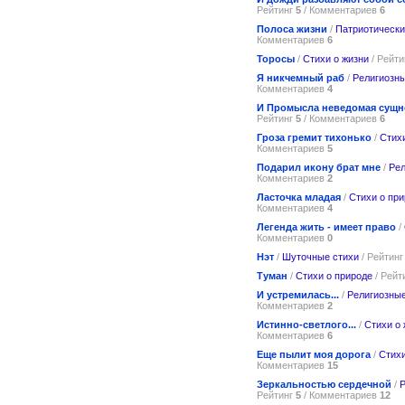
Рейтинг
5
/ Комментариев
6
Полоса жизни
/
Патриотически
Комментариев
6
Торосы
/
Стихи о жизни
/ Рейт
Я никчемный раб
/
Религиозны
Комментариев
4
И Промысла неведомая сущ
Рейтинг
5
/ Комментариев
6
Гроза гремит тихонько
/
Стих
Комментариев
5
Подарил икону брат мне
/
Рел
Комментариев
2
Ласточка младая
/
Стихи о пр
Комментариев
4
Легенда жить - имеет право
/
Комментариев
0
Нэт
/
Шуточные стихи
/ Рейтин
Туман
/
Стихи о природе
/ Рейт
И устремилась...
/
Религиозные
Комментариев
2
Истинно-светлого...
/
Стихи о 
Комментариев
6
Еще пылит моя дорога
/
Стихи
Комментариев
15
Зеркальностью сердечной
/
Рейтинг
5
/ Комментариев
12