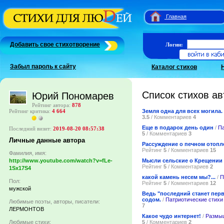
Главная
Добавить свое стихотворение
Логин:
Забыл пароль к сайту
Каталог стихов
Список стихов ав
Юрий Пономарев
Рейтинг автора:
878
Земля одна для всех могила.
Рейтинг критика:
4 664
3.5
/ Комментариев
4
Еще в подарок день один
/
Па
Последний визит:
2019-08-20 08:57:38
5
/ Комментариев
3
Личные данные автора
Рассуждение о печном отоп
Рейтинг
5
/ Комментариев
15
Фамилия, имя:
Мысли сельские о Крещении
http://www.youtube.com/watch?v=fLe-
Рейтинг
5
/ Комментариев
2
1Sx17S4
какой камень несем мы?...
/
П
Пол:
Рейтинг
5
/ Комментариев
12
мужской
Ведь "последний станет перв
содом.
/
Патриотические стихи
Любимые поэты, авторы, писатели:
7
ЛЕРМОНТОВ
Какое чудо интернет!
/
Размы
5
/ Комментариев
2
Любимые стихи: