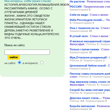
Мои интересы, хобби (кроме стихов):
Не расточи
/
Религиозные стих
ИСТОРИЯ,АРХЕОЛОГИЯ,РАЗМЫШЛЕНИЯ.ЛЮБЛЮ
РОССИЯ
/
Патриотические сти
РАССМАТРИВАТЬ КАМНИ...ОСОБО С
Комментариев
8
ОТПЕЧАТКАМИ ДРЕВНЕЙ
Себя не видя
/
Стихи о жизни
/
ЖИЗНИ...КАМНИ,ЭТО СВИДЕТЕЛИ
ЖИЗНИ,ХРАНИТЕЛИ ЛЕТОПИСИ
Изба-Россея,дом полей...
/
Па
5
/ Комментариев
0
ПЛАНЕТЫ...ОДНАЖДЫ НАШЕЛ
ОКАМЕНЕВШИЙ ОСТАТОК СТВОЛА
Она с тишиною на ты
/
Стихи 
ДЕРЕВА,ЗАМЕТНО РАЗВЕТВЛЕНИЕ И
Комментариев
29
ВИДНЫ ГОДИЧНЫЕ КОЛЬЦА,ИНТЕРЕСНО
И утлый челн
/
Стихи о жизни
/
ЭТО ОЧЕНЬ...
И жизнью насыщенный стра
Философия
/ Рейтинг
5
/ Комме
Поиск по сайту
Только глупая пижма
/
Стихи 
Комментариев
10
Муж,Отчизною рожденный!
/
Рейтинг
5
/ Комментариев
2
на сайте:
в интернете:
Целованный Небом покой
/
С
Комментариев
2
Пеплом главы посыпали ра
стихи
/ Рейтинг
5
/ Комментари
Над зеркалом озера, слово л
Философия
/ Рейтинг
5
/ Комме
Скорей бы зима снегами ук
Рейтинг
5
/ Комментариев
6
Девочка пишет стихи...
/
Разм
Рейтинг
4.8
/ Комментариев
6
Борьба ежечасная
/
Религиозн
Комментариев
10