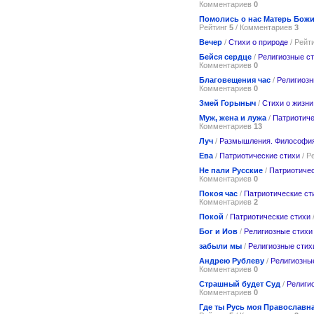
Комментариев
0
Помолись о нас Матерь Бож
Рейтинг
5
/ Комментариев
3
Вечер
/
Стихи о природе
/ Рейт
Бейся сердце
/
Религиозные с
Комментариев
0
Благовещения час
/
Религиозн
Комментариев
0
Змей Горыныч
/
Стихи о жизни
Муж, жена и лужа
/
Патриотиче
Комментариев
13
Луч
/
Размышления. Философи
Ева
/
Патриотические стихи
/ Р
Не пали Русские
/
Патриотичес
Комментариев
0
Покоя час
/
Патриотические ст
Комментариев
2
Покой
/
Патриотические стихи
Бог и Иов
/
Религиозные стихи
забыли мы
/
Религиозные стих
Андрею Рублеву
/
Религиозны
Комментариев
0
Страшный будет Суд
/
Религи
Комментариев
0
Где ты Русь моя Православн