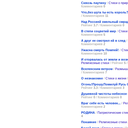
Сквозь паутину
/
Стихи о прир
Комментариев
0
Что,без шута ты есть король
/ Комментариев
11
Над Россией хмельный смра
Рейтинг
3.7
/ Комментариев
0
В степи соцветий мир
/
Стихи
Комментариев
5
А друг ее смотрел ей в след
/
Комментариев
2
Ужасна смерть Помпей!
/
Стих
Комментариев
10
И оторвалась от земли и во
Религиозные стихи
/ Рейтинг
5
/
Вселенским ветром
/
Размышл
/ Комментариев
7
О незнакомке
/
Стихи о жизни
/
Огонь!Прошу.Помилуй Русь
Рейтинг
3.3
/ Комментариев
3
Душевной чистоты небесное
Рейтинг
0
/ Комментариев
0
Враг себе есть человек...
/
Ре
Комментариев
2
РОДИНА
/
Патриотические сти
4
Покаяние
/
Религиозные стихи
Босой поэт
/
Стихи о жизни
/ Р