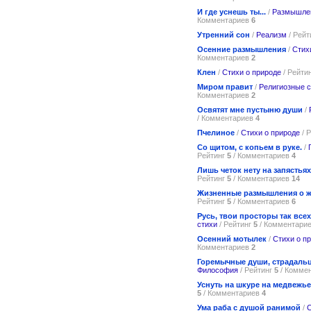
И где уснешь ты...
/
Размышле
Комментариев
6
Утренний сон
/
Реализм
/ Рейт
Осенние размышления
/
Стих
Комментариев
2
Клен
/
Стихи о природе
/ Рейти
Миром правит
/
Религиозные с
Комментариев
2
Освятят мне пустыню души
/
/ Комментариев
4
Пчелиное
/
Стихи о природе
/ 
Со щитом, с копьем в руке.
/
Рейтинг
5
/ Комментариев
4
Лишь четок нету на запястьях
Рейтинг
5
/ Комментариев
14
Жизненные размышления о 
Рейтинг
5
/ Комментариев
6
Русь, твои просторы так всех
стихи
/ Рейтинг
5
/ Комментари
Осенний мотылек
/
Стихи о п
Комментариев
2
Горемычные души, страдальц
Философия
/ Рейтинг
5
/ Комме
Уснуть на шкуре на медвежьей
5
/ Комментариев
4
Ума раба с душой ранимой
/
С