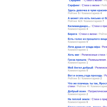
"Серфинг"
/
Стихи о жизни
/ Р
Серфинг
/
Стихи о жизни
/ Рей
Здесь девочка в чуме краси
Рейтинг
5
/ Комментариев
4
А может это есть письмо от 
Рейтинг
4.3
/ Комментариев
7
Килиманджаро...
/
Стихи о пр
Комментариев
4
Береги
/
Стихи о жизни
/ Рейти
Есть голос из прошлого вещ
Комментариев
0
Лети душа от хлада мiра
/
Рел
Комментариев
1
Хоть миг
/
Религиозные стихи
/
Гроза пришла
/
Размышления.
Комментариев
1
Мой Ангел добрый
/
Религиоз
Комментариев
0
Вот и осень,года проседь
/
Р
Рейтинг
5
/ Комментариев
2
Что же плачешь ты так, Ярос
стихи
/ Рейтинг
4
/ Комментари
Добрый воин
/
Патриотически
Комментариев
2
На теплой земле
/
Стихи о при
Комментариев
6
Свеча горела чуть дрожа
/
Ре