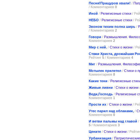
Песня!Пращуров хвали!
/
Пат
/ Комментариев
0
Иной
/
Религиозные стихи
/ Ре
НЕБО
/
Религиозные стихи
/ Ре
Звоном тихим полна ширь
/
Р
/ Комментариев
2
Говори
/
Размышления. Филос
Комментариев
2
Мир с ней.
/
Стихи о жизни
/ Ре
Стяжи Христа, дрожайшая Ро
Рейтинг
5
/ Комментариев
4
Миг
/
Размышления. Философи
Мотылек прилетел
/
Стихи о п
Комментариев
8
Какие тени
/
Религиозные стих
Живые ливни
/
Стихи о жизни
Веди,Господь
/
Религиозные с
Комментариев
1
Прости их
/
Стихи о жизни
/ Ре
Утес парил над облаками,
/
С
Комментариев
0
И ветви пальмы над главой
/
5
/ Комментариев
3
Цените
/
Стихи о жизни
/ Рейти
Урбанизация
/
Патриотические