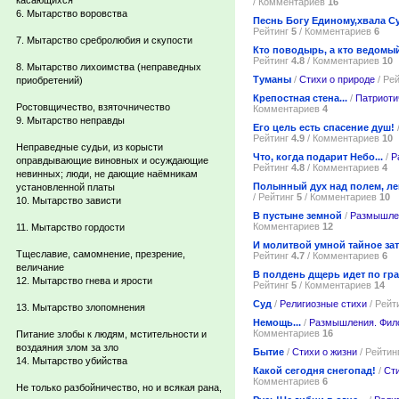
касающихся
/ Комментариев
16
6. Мытарство воровства
Песнь Богу Единому,хвала С
Рейтинг
5
/ Комментариев
6
7. Мытарство сребролюбия и скупости
Кто поводырь, а кто ведомый
Рейтинг
4.8
/ Комментариев
10
8. Мытарство лихоимства (неправедных
Туманы
/
Стихи о природе
/ Ре
приобретений)
Крепостная стена...
/
Патриоти
Ростовщичество, взяточничество
Комментариев
4
9. Мытарство неправды
Его цель есть спасение душ!
Рейтинг
4.9
/ Комментариев
10
Неправедные судьи, из корысти
Что, когда подарит Небо...
/
Р
оправдывающие виновных и осуждающие
Рейтинг
4.8
/ Комментариев
4
невинных; люди, не дающие наёмникам
Полынный дух над полем, ле
установленной платы
/ Рейтинг
5
/ Комментариев
10
10. Мытарство зависти
В пустыне земной
/
Размышле
Комментариев
12
11. Мытарство гордости
И молитвой умной тайное затр
Тщеславие, самомнение, презрение,
Рейтинг
4.7
/ Комментариев
6
величание
В полдень дщерь идет по гр
12. Мытарство гнева и ярости
Рейтинг
5
/ Комментариев
14
Суд
/
Религиозные стихи
/ Рейт
13. Мытарство злопомнения
Немощь...
/
Размышления. Фил
Комментариев
16
Питание злобы к людям, мстительности и
воздаяния злом за зло
Бытие
/
Стихи о жизни
/ Рейтин
14. Мытарство убийства
Какой сегодня снегопад!
/
Сти
Комментариев
6
Не только разбойничество, но и всякая рана,