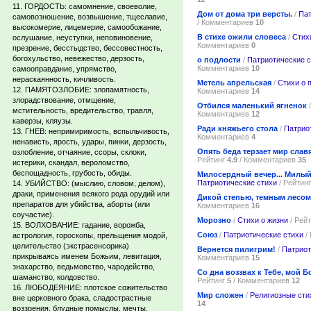
11. ГОРДОСТЬ: самомнение, своеволие,
Дом от дома три версты.
/
Пат
самовозношение, возвышение, тщеславие,
/ Комментариев
10
высокомерие, лицемерие, самообожание,
В стихе ожили словеса
/
Стих
ослушание, неуступки, неповиновение,
Комментариев
0
презрение, бесстыдство, бессовестность,
богохульство, невежество, дерзость,
о подлости
/
Патриотические с
Комментариев
10
самооправдание, упрямство,
нераскаянность, кичливость.
Метель апрельская
/
Стихи о 
12. ПАМЯТОЗЛОБИЕ: злопамятность,
Комментариев
14
злорадствование, отмщение,
Отбился маленький ягненок
мстительность, вредительство, травля,
Комментариев
12
каверзы, кляузы.
Ради княжьего стола
/
Патрио
13. ГНЕВ: непримиримость, вспыльчивость,
Комментариев
4
ненависть, ярость, удары, пинки, дерзость,
Опять беда терзает мир слав
озлобление, отчаяние, ссоры, склоки,
Рейтинг
4.9
/ Комментариев
35
истерики, скандал, вероломство,
беспощадность, грубость, обиды.
Милосердный вечер... Милый к
Патриотические стихи
/ Рейтин
14. УБИЙСТВО: (мыслию, словом, делом),
драки, применения всякого рода орудий или
Дикой степью, темным лесом
препаратов для убийства, аборты (или
Комментариев
16
соучастие).
Морозно
/
Стихи о жизни
/ Рей
15. ВОЛХОВАНИЕ: гадание, ворожба,
Союз
/
Патриотические стихи
/
астрология, гороскопы, прельщения модой,
целительство (экстрасенсорика)
Вернется пилигрим!
/
Патриот
прикрываясь именем Божьим, левитация,
Комментариев
15
знахарство, ведьмовство, чародейство,
Со дна воззвах к Тебе, мой Бо
шаманство, колдовство.
Рейтинг
5
/ Комментариев
12
16. ЛЮБОДЕЯНИЕ: плотское сожительство
Мир сложен
/
Религиозные сти
вне церковного брака, сладострастные
14
воззрения, блудные помыслы, мечты,