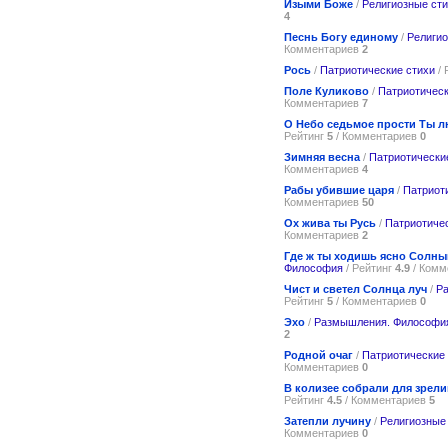
Изыми Боже
/
Религиозные ст
4
Песнь Богу единому
/
Религио
Комментариев
2
Рось
/
Патриотические стихи
/ 
Поле Куликово
/
Патриотическ
Комментариев
7
О Небо седьмое прости Ты 
Рейтинг
5
/ Комментариев
0
Зимняя весна
/
Патриотически
Комментариев
4
Рабы убившие царя
/
Патриот
Комментариев
50
Ох жива ты Русь
/
Патриотиче
Комментариев
2
Где ж ты ходишь ясно Солн
Философия
/ Рейтинг
4.9
/ Комм
Чист и светел Солнца луч
/
Р
Рейтинг
5
/ Комментариев
0
Эхо
/
Размышления. Философи
2
Родной очаг
/
Патриотические
Комментариев
0
В колизее собрали для зрел
Рейтинг
4.5
/ Комментариев
5
Затепли лучину
/
Религиозные
Комментариев
0