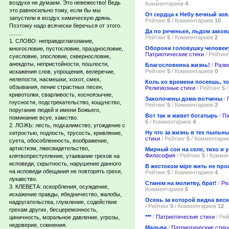
воздухе не думаем. Это невежество! Ведь
Комментариев
4
это равносильно тому, если бы мы
От сердца к Небу вечный зов
запустили в воздух химическую дрянь.
Рейтинг
5
/ Комментариев
10
Поэтому надо всячески беречься от этого.
Да по реченьке, льдом заков
.........
Рейтинг
5
/ Комментариев
2
1. СЛОВО: неправдоглаголание,
Оборони головушку человеку
многословие, пустословие, празднословие,
Патриотические стихи
/ Рейтин
суесловие, злословие, сквернословие,
анекдоты, непристойности, пошлости,
Благословенна жизнь!
/
Разм
Рейтинг
5
/ Комментариев
0
искажения слов, упрощения, велеречие,
нелепости, насмешки, хохот, смех,
Коль ко времени посеешь, то
обзывания, пение страстных песен,
Религиозные стихи
/ Рейтинг
5
/
кривотолки, сварливость, косноязычие,
Заколочены дома-вотчины
/
гнусности, подстрекательство, кощунство,
Рейтинг
5
/ Комментариев
2
поругание людей и имени Божьего,
Вот так и живет богатырь
/
Па
поминание всуе, хамство.
5
/ Комментариев
4
2. ЛОЖЬ: лесть, подхалимство, угождение с
Ну что за жизнь в тех пыльн
хитростью, подлость, трусость, кривляние,
стихи
/ Рейтинг
5
/ Комментари
суета, обособленность, воображение,
артистизм, лжесвидетельство,
Мирный сон на селе, тихо и 
Философия
/ Рейтинг
5
/ Комме
клятвопреступление, утаивание грехов на
исповеди, скрытность, нарушение данного
В жестоком мiре жить не про
на исповеди обещания не повторять грехи,
Рейтинг
5
/ Комментариев
4
лукавство.
Станем на молитву, брат!
/
Ре
3. КЛЕВЕТА: оскорбления, осуждение,
Комментариев
6
искажение правды, ябедничество, жалобы,
Осень за которой видна весн
надругательства, глумление, содействие
/ Рейтинг
5
/ Комментариев
12
грехам других, бесцеремонность,
***
/
Патриотические стихи
/ Ре
циничность, моральное давление, угрозы,
недоверие, сомнения.
Мальва
/
Патриотические стих