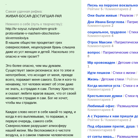
.
Песнь на перроне вокзальн
Рейтинг
5
/ Комментариев
2
Самая удачная рифма:
Они были живые
/
Реализм
/ 
ЖИВАЯ-БОСАЯ-ДОСТИГШАЯ-РАЯ
Дни Ивана Безуглова
/
Патрио
Немного о себе (путь к творчеству):
Комментариев
2
http://tv-soyuz.ru/qna/chem-grozit-
социальное, трудовое
/
Стихи
protsvetanie-v-nashem-obschestve-
Комментариев
4
skvernosloviya
Отрок Максим
/
Патриотически
В нашем обществе процветает грех
Комментариев
4
сквернословия, нецензурная брань слышна
даже из уст женщин и детей. Насколько это
вопрос
/
Патриотические стих
8
опасно и чем грозит?
Мiр кровожаден
/
Детские сти
Это более опасно, чем мы думаем.
1
Существует закон резонанса: все то злое и
Идти пешком
/
Стихи о жизни
/
непотребное, что исходит от меня, прежде
Жизнь
/
Детские стихи
/ Рейти
всего, поражает меня самого. Если я кого-то
ненавижу, тот человек может об этом даже
Когда молятся уста
/
Стихи о 
не знать, а страдаю я сам. Потому Христос
Комментариев
7
и сказал: любите врагов ваших, что от своей
Крестьянские думки
/
Стихи п
ненависти страдаю я сам. Бог не хочет,
Комментариев
7
чтобы мы страдали.
Любимый офис
/
Размышлени
Комментариев
4
Каждое слово несет в себе какой-то заряд, и
А с Украины к нам пришли д
когда я его выплевываю, то поражаю, в
Рейтинг
5
/ Комментариев
2
первую очередь, самого себя.
Сквернословие разрушает атмосферу
Под образами приляг, душа
/
/ Комментариев
0
нашей жизни. Мы беспокоимся о чистоте
воздуха, а о самом главном человеческом
от суеты мира...
/
Размышлени