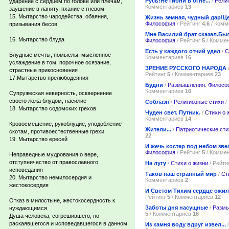
Русь!Не гибни в огне...
/
Рели
ударение с сердцем по голове или плечам,
Комментариев
13
заушение в ланиту, пхание с гневом
15. Мытарство чародейства, обаяния,
Жизнь земная, чудный дар!Ц
Философия
/ Рейтинг
4.6
/ Комм
призывания бесов
Мне Василий брат сказал.Б
16. Мытарство блуда
Философия
/ Рейтинг
5
/ Комме
Есть у каждого отчий удел
/
С
Блудные мечты, помыслы, мысленное
Комментариев
16
услаждение в том, порочное осязание,
ЗРЕНИЕ РУССКОГО НАРОДА
страстные прикосновения
Рейтинг
5
/ Комментариев
23
17.Мытарство прелюбодеяния
Будни
/
Размышления. Филосо
Комментариев
16
Супружеская неверность, осквернение
своего ложа блудом, насилие
Соблазн
/
Религиозные стихи
/
18. Мытарство содомских грехов
Чуден свет. Путник.
/
Стихи о 
Комментариев
14
Кровосмешение, рукоблудие, уподобление
Жители...
/
Патриотические сти
скотам, противоестественные грехи
22
19. Мытарство ересей
И жечь костер под небом зве
Философия
/ Рейтинг
5
/ Комме
Неправедные мудрования о вере,
отступничество от православного
На лугу
/
Стихи о жизни
/ Рейти
исповедания
Таков наш странный мир
/
Ст
20. Мытарство немилосердия и
Комментариев
2
жестокосердия
И Светом Тихим сердце ожи
Рейтинг
5
/ Комментариев
12
Отказ в милостыне, жестокосердность к
Заботы дня насущные
/
Размы
нуждающимся
5
/ Комментариев
16
Душа человека, согрешившего, но
раскаявшегося и исповедавшегося в данном
Из камня воду вдруг извел...