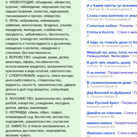
4. ЧРЕВОУГОДИЕ: объядение, обпивство,
И о Каине притча тут вспомн
курение, тайноядение, нарушение постов,
/ Рейтинг
5
/ Комментариев
5
пиршествование, пьянство, наркомания,
Слова стиха взлетели от зем
токсикомания и прочее, обжорство.
Рейтинг
5
/ Комментариев
6
5. ЛЕНЬ: небрежение, невнимание,
забвение, многоспание, безделье, уныние,
Статусные войны
/
Реализм
/ 
нерадение, малодушие, слабоволие,
Стопы в болоте.
/
Стихи о жиз
праздность, забывчивость, беспечность,
8
халтура, тунеядство, необязательность,
А надо ль плакать душе от б
хладность и теплохладность к духовному,
/ Рейтинг
5
/ Комментариев
7
нерадение о молитве, нерадение о
Мирный луг, река, поля, но не
спасении, бесчувственность.
Размышления. Философия
/ Ре
6. ВОРОВСТВО: хищения, кражи, дележ,
авантюры, аферы, пособничество,
В долг уже, видать, дышу.
/
Р
Рейтинг
5
/ Комментариев
4
использование краденого, мошенничество,
присвоение в виде изъятия, святотатство.
А за окном
/
Патриотические с
7. СРЕБРОЛЮБИЕ: корысть, поиск выгоды,
Комментариев
6
многозаботливость, стяжательство,
В странноприимном доме
/
П
жадность, скупость, накопительство, давали
5
/ Комментариев
6
деньги в долг под проценты, спекуляции,
Дед Василий из Дубровки
/
П
взятки.
5
/ Комментариев
9
8. ЛИХОИМСТВО: вымогательство, грабеж,
Наш Русский Крест
/
Патриоти
разбой, коварство, ухищрения, неотдача
Комментариев
8
долгов, аферы, махинации.
9. НЕПРАВДА: обман, обвес, подкуп,
Давайте их отмолим
/
Стихи о
Комментариев
10
неправедный суд, бесчестие, мотовство,
подозрение, укрывательство, соучастие.
маемся-каемся
/
Патриотическ
10. ЗАВИСТЬ: в благах материальных, в
Комментариев
15
душевных достоинствах, лицеприятие,
Ивановы сапоги
/
Стихи о жиз
желание чужого.
11