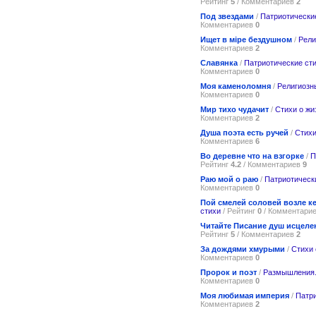
Рейтинг
5
/ Комментариев
2
Под звездами
/
Патриотически
Комментариев
0
Ищет в мiре бездушном
/
Рели
Комментариев
2
Славянка
/
Патриотические ст
Комментариев
0
Моя каменоломня
/
Религиозн
Комментариев
0
Мир тихо чудачит
/
Стихи о жи
Комментариев
2
Душа поэта есть ручей
/
Стихи
Комментариев
6
Во деревне что на взгорке
/
П
Рейтинг
4.2
/ Комментариев
9
Раю мой о раю
/
Патриотическ
Комментариев
0
Пой смелей соловей возле к
стихи
/ Рейтинг
0
/ Комментари
Читайте Писание душ исцел
Рейтинг
5
/ Комментариев
2
За дождями хмурыми
/
Стихи 
Комментариев
0
Пророк и поэт
/
Размышления
Комментариев
0
Моя любимая империя
/
Патри
Комментариев
2