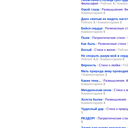
Философия
/ Рейтинг
4
/ Комме
Омой глаза
/
Размышления. Ф
Комментариев
0
Дано святым не видеть наго
Рейтинг
5
/ Комментариев
0
Бейся сердце
/
Религиозные с
Комментариев
0
Пьем
/
Патриотические стихи
/
Как быть
/
Религиозные стихи
/
Босый
/
Стихи о жизни
/ Рейти
Не спорьте, разум мой и сер
Рейтинг
4.3
/ Комментариев
8
Верность
/
Стихи о любви
/ Ре
Мать природа зиму проводи
/ Комментариев
2
Какие тени...
/
Размышления. 
Комментариев
0
Миндальным оком
/
Стихи о 
Комментариев
0
Холста бытие
/
Размышления.
Комментариев
4
Чудесный дар
/
Стихи о приро
1
РАЗДОР!
/
Патриотические сти
0
Зачем нам нужен монастырь