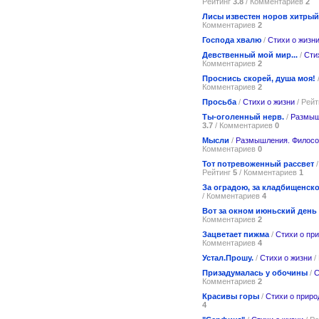
Рейтинг
3.8
/ Комментариев
2
Лисы известен норов хитрый
Комментариев
2
Господа хвалю
/
Стихи о жизн
Девственный мой мир...
/
Сти
Комментариев
2
Проснись скорей, душа моя!
Комментариев
2
Просьба
/
Стихи о жизни
/ Рей
Ты-оголенный нерв.
/
Размыш
3.7
/ Комментариев
0
Мысли
/
Размышления. Филос
Комментариев
0
Тот потревоженный рассвет
Рейтинг
5
/ Комментариев
1
За оградою, за кладбищенско
/ Комментариев
4
Вот за окном июньский день
Комментариев
2
Зацветает пижма
/
Стихи о пр
Комментариев
4
Устал.Прошу.
/
Стихи о жизни
/
Призадумалась у обочины
/
С
Комментариев
2
Красивы горы
/
Стихи о приро
4