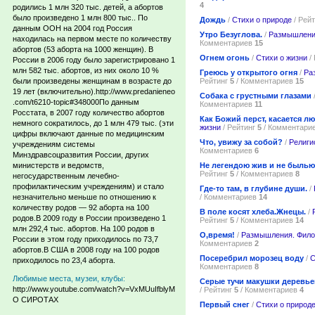
4
родились 1 млн 320 тыс. детей, а абортов
было произведено 1 млн 800 тыс.. По
Дождь
/
Стихи о природе
/ Рей
данным ООН на 2004 год Россия
Утро Безуглова.
/
Размышлени
находилась на первом месте по количеству
Комментариев
15
абортов (53 аборта на 1000 женщин). В
Огнем огонь
/
Стихи о жизни
/
России в 2006 году было зарегистрировано 1
млн 582 тыс. абортов, из них около 10 %
Греюсь у открытого огня
/
Ра
Рейтинг
5
/ Комментариев
15
были произведены женщинам в возрасте до
19 лет (включительно).http://www.predanieneo
Собака с грустными глазами
.com/t6210-topic#348000По данным
Комментариев
11
Росстата, в 2007 году количество абортов
Как Божий перст, касается лю
немного сократилось, до 1 млн 479 тыс. (эти
жизни
/ Рейтинг
5
/ Комментари
цифры включают данные по медицинским
Что, увижу за собой?
/
Религи
учреждениям системы
Комментариев
6
Минздравсоцразвития России, других
Не легендою жив и не быль
министерств и ведомств,
Рейтинг
5
/ Комментариев
8
негосударственным лечебно-
профилактическим учреждениям) и стало
Где-то там, в глубине души.
/
/ Комментариев
14
незначительно меньше по отношению к
количеству родов — 92 аборта на 100
В поле косят хлеба.Жнецы.
/
родов.В 2009 году в России произведено 1
Рейтинг
5
/ Комментариев
14
млн 292,4 тыс. абортов. На 100 родов в
О,время!
/
Размышления. Фил
России в этом году приходилось по 73,7
Комментариев
2
абортов.В США в 2008 году на 100 родов
Посеребрил морозец воду
/
С
приходилось по 23,4 аборта.
Комментариев
8
Любимые места, музеи, клубы:
Серые тучи макушки деревь
http://www.youtube.com/watch?v=VxMUuIfblyM
/ Рейтинг
5
/ Комментариев
4
О СИРОТАХ
Первый снег
/
Стихи о природ