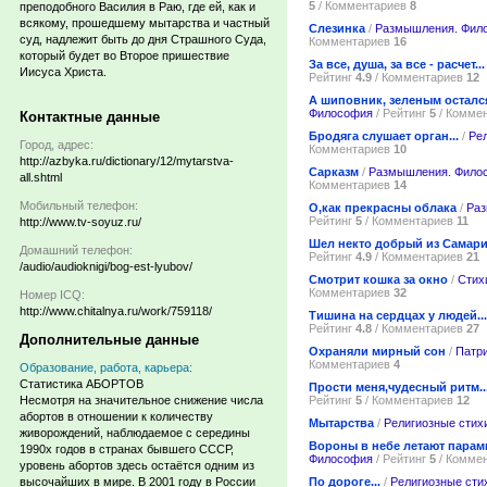
5
/ Комментариев
8
преподобного Василия в Раю, где ей, как и
всякому, прошедшему мытарства и частный
Слезинка
/
Размышления. Фил
суд, надлежит быть до дня Страшного Суда,
Комментариев
16
который будет во Второе пришествие
За все, душа, за все - расчет...
Иисуса Христа.
Рейтинг
4.9
/ Комментариев
12
А шиповник, зеленым остался
Философия
/ Рейтинг
5
/ Комме
Контактные данные
Бродяга слушает орган...
/
Ре
Город, адрес:
Комментариев
10
http://azbyka.ru/dictionary/12/mytarstva-
Сарказм
/
Размышления. Фило
all.shtml
Комментариев
14
Мобильный телефон:
О,как прекрасны облака
/
Раз
Рейтинг
5
/ Комментариев
11
http://www.tv-soyuz.ru/
Шел некто добрый из Самар
Домашний телефон:
Рейтинг
4.9
/ Комментариев
21
/audio/audioknigi/bog-est-lyubov/
Смотрит кошка за окно
/
Стих
Комментариев
32
Номер ICQ:
http://www.chitalnya.ru/work/759118/
Тишина на сердцах у людей...
Рейтинг
4.8
/ Комментариев
27
Дополнительные данные
Охраняли мирный сон
/
Патри
Комментариев
4
Образование, работа, карьера:
Статистика АБОРТОВ
Прости меня,чудесный ритм..
Рейтинг
5
/ Комментариев
12
Несмотря на значительное снижение числа
абортов в отношении к количеству
Мытарства
/
Религиозные стих
живорождений, наблюдаемое с середины
Вороны в небе летают парами
1990х годов в странах бывшего СССР,
Философия
/ Рейтинг
5
/ Комме
уровень абортов здесь остаётся одним из
По дороге...
/
Религиозные сти
высочайших в мире. В 2001 году в России