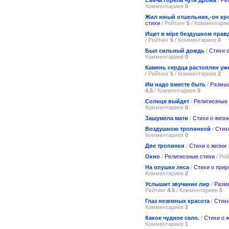
Комментариев
0
Жил юный отшельник,-он кро
стихи
/ Рейтинг
5
/ Комментари
Ищет в мiре бездушном пра
/ Рейтинг
5
/ Комментариев
0
Был сильный дождь
/
Стихи 
Комментариев
0
Камень сердца растоплен уж
/ Рейтинг
5
/ Комментариев
2
Им надо вместе быть
/
Размы
4.5
/ Комментариев
0
Солнце выйдет
/
Религиозные
Комментариев
0
Зашумела мати
/
Стихи о жизн
Воздушною тропинкой
/
Стих
Комментариев
0
Две тропинки
/
Стихи о жизни
Окно
/
Религиозные стихи
/ Ре
На опушке леса
/
Стихи о прир
Комментариев
2
Услышит звучание лир
/
Разм
Рейтинг
4.5
/ Комментариев
0
Глаз неземных красота
/
Стихи
Комментариев
2
Какое чудное село.
/
Стихи о 
Комментариев
1