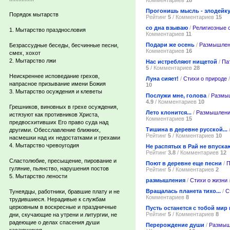
Прогонишь мысль - злодейк
Порядок мытарств
Рейтинг
5
/ Комментариев
15
со дна взываю
/
Религиозные 
1. Мытарство празднословия
Комментариев
11
Подари же осень
/
Размышлен
Безрассудные беседы, бесчинные песни,
Комментариев
16
смех, хохот
2. Мытарство лжи
Нас истребляют нищетой
/
Па
5
/ Комментариев
28
Неискреннее исповедание грехов,
Луна сияет!
/
Стихи о природе
/
напрасное призывание имени Божия
10
3. Мытарство осуждения и клеветы
Послужи мне, голова
/
Размы
4.9
/ Комментариев
10
Грешников, виновных в грехе осуждения,
Лето клонится...
/
Размышлени
истязуют как противников Христа,
Комментариев
15
предвосхитивших Его право суда над
Тишина в деревне русской...
другими. Обесславление ближних,
Рейтинг
5
/ Комментариев
10
насмешки над их недостатками и грехами
4. Мытарство чревоугодия
Не распятых в Рай не впуска
Рейтинг
3.8
/ Комментариев
12
Сластолюбие, пресыщение, пирование и
Поют в деревне еще песни
/
П
гуляние, пьянство, нарушения постов
Рейтинг
5
/ Комментариев
2
5. Мытарство лености
размышления
/
Стихи о жизни
Вращалась планета тихо...
/
С
Тунеядцы, работники, бравшие плату и не
Комментариев
8
трудившиеся. Нерадивые к службам
церковным в воскресные и праздничные
Пусть останется с тобой мир 
Рейтинг
5
/ Комментариев
8
дни, скучающие на утрени и литургии, не
радеющие о делах спасения души
Перерождение души
/
Размыш