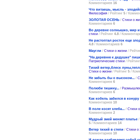
Комментариев
16
Что витаешь, мысль - злоде
Философия
/ Рейтинг
5
/ Комме
ЗОЛОТАЯ ОСЕНЬ
/
Стихи о жи
Комментариев
6
Во деревне солнышко, мир и
стихи
/ Рейтинг
4.8
/ Коммента
Не растоптал росток еще зло
4.8
/ Комментариев
6
Маугли
/
Стихи о жизни
/ Рейти
"На деревню к дедушке" пише
Патриотические стихи
/ Рейтин
Тихий ветер,блеск луны,тепл
Стихи о жизни
/ Рейтинг
5
/ Ком
Не забыть бы о высоком...
/
С
Комментариев
6
Полюби тишину...
/
Размышлен
Комментариев
6
Как кобель забился в конуру
Комментариев
10
В поле косят хлеба...
/
Стихи о
Комментариев
2
Мудрый змей меняет платье
5
/ Комментариев
14
Ветер тихий в степи
/
Стихи о
Комментариев
10
И дожди разбавляют собой 