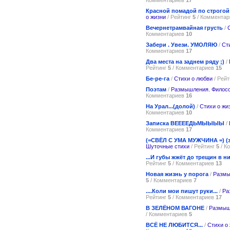
Красной помадой по строгой рубаш
о жизни
/ Рейтинг
5
/ Коммента
Вечернетрамвайная грусть
/
Комментариев
10
Забери . Увези. УМОЛЯЮ
/
Ст
Комментариев
17
Два места на заднем ряду ;)
/
Рейтинг
5
/ Комментариев
15
Бе-ре-га
/
Стихи о любви
/ Рей
Поэтам
/
Размышления. Филос
Комментариев
16
На Урал...(долой)
/
Стихи о жи
Комментариев
10
Записка ВЕЕЕЕДЬМЫЫЫЫ
/
Комментариев
17
(=СВЁЛ С УМА МУЖЧИНА =) (
Шуточные стихи
/ Рейтинг
5
/ К
...И губы жжёт до трещин в них
Рейтинг
5
/ Комментариев
13
Новая жизнь у порога
/
Размы
5
/ Комментариев
7
....Коли мои пишут руки...
/
Ра
Рейтинг
5
/ Комментариев
17
В ЗЕЛЁНОМ ВАГОНЕ
/
Размыш
/ Комментариев
5
ВСЁ НЕ ЛЮБИТСЯ...
/
Стихи о