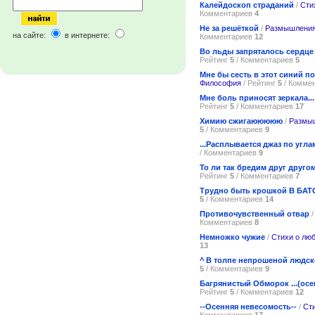
Калейдоскоп страданий
/
Сти
Комментариев
4
Не за решёткой
/
Размышления
на сайте:
в интернете:
Комментариев
12
Во льды запряталось сердце
Рейтинг
5
/ Комментариев
5
Мне бы сесть в этот синий п
Философия
/ Рейтинг
5
/ Комме
Мне боль приносят зеркала...
Рейтинг
5
/ Комментариев
17
Химию сжигаююююю
/
Размы
5
/ Комментариев
9
...Расплывается джаз по углам
/ Комментариев
9
То ли так бредим друг друго
Рейтинг
5
/ Комментариев
7
Трудно быть крошкой В БА
5
/ Комментариев
14
Противочувственный отвар
Комментариев
8
Немножко чужие
/
Стихи о лю
13
^ В толпе непрошеной людск
5
/ Комментариев
9
Багрянистый Обморок ...(осе
Рейтинг
5
/ Комментариев
12
--Осенняя невесомость--
/
Сти
Комментариев
17