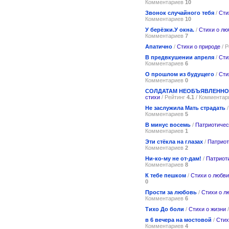
Комментариев
10
Звонок случайного тебя
/
Сти
Комментариев
10
У берёзки.У окна.
/
Стихи о лю
Комментариев
7
Апатично
/
Стихи о природе
/ 
В предвкушении апреля
/
Сти
Комментариев
6
О прошлом из будущего
/
Сти
Комментариев
0
СОЛДАТАМ НЕОБЪЯВЛЕНН
стихи
/ Рейтинг
4.1
/ Коммента
Не заслужила Мать страдать
Комментариев
5
В минус восемь
/
Патриотичес
Комментариев
1
Эти стёкла на глазах
/
Патриот
Комментариев
2
Ни-ко-му не от-дам!
/
Патриот
Комментариев
8
К тебе пешком
/
Стихи о любви
0
Прости за любовь
/
Стихи о л
Комментариев
6
Тихо До боли
/
Стихи о жизни
/
в 6 вечера на мостовой
/
Стих
Комментариев
4