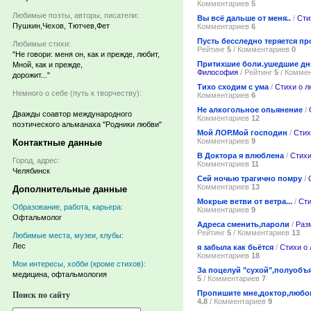
Комментариев
5
Любимые поэты, авторы, писатели:
Вы всё дальше от меня..
/
Сти
Пушкин,Чехов, Тютчев,Фет
Комментариев
6
Пусть бесследно теряется пр
Любимые стихи:
Рейтинг
5
/ Комментариев
0
"Не говори: меня он, как и прежде, любит,
Притихшие боли.ушедшие дн
Мной, как и прежде,
Философия
/ Рейтинг
5
/ Комме
дорожит..."
Тихо сходим с ума
/
Стихи о л
Немного о себе (путь к творчеству):
Комментариев
6
Не алкогольное опьянение
/
Дважды соавтор международного
Комментариев
12
поэтического альманаха "Родники любви"
Мой ЛОР.Мой господин
/
Стих
Комментариев
9
Контактные данные
В Доктора я влюблена
/
Стихи
Город, адрес:
Комментариев
11
Челябинск
Сей ночью трагично помру
/
Комментариев
13
Дополнительные данные
Мокрые ветви от ветра...
/
Сти
Образование, работа, карьера:
Комментариев
9
Офтальмолог
Адреса сменить,пароли
/
Раз
Рейтинг
5
/ Комментариев
13
Любимые места, музеи, клубы:
Лес
я забыла как бьётся
/
Стихи о
Комментариев
18
Мои интересы, хобби (кроме стихов):
За поцелуй "сухой",полуобъ
медицина, офтальмология
5
/ Комментариев
7
Пропишите мне,доктор,любо
Поиск по сайту
4.8
/ Комментариев
9