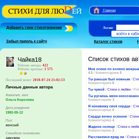
Главная
Добавить свое стихотворение
Логин:
Забыл пароль к сайту
Каталог стихов
Список стихов ав
Чайка18
Рейтинг автора:
422
Мои осени по колено мокры
Рейтинг критика:
1 575
4.5
/ Комментариев
5
Ты раньше был нежным
/
Сти
Последний визит:
2018-07-24 21:02:53
Комментариев
6
Личные данные автора
Ты чужой
/
Стихи о любви
/ Ре
Фамилия, имя:
Ты ругаешь меня неосознанн
Комментариев
3
Ольга Королева
Я ненавижу своё сердце
/
Сти
Дата рождения:
Комментариев
0
1992-05-12
Сердце вечно осеннее
/
Стихи
Комментариев
4
Пол:
женский
Жадное солнце
/
Стихи о люб
Комментариев
2
Семейное положение:
Расстанемся вряд ли
/
Стихи 
замужем