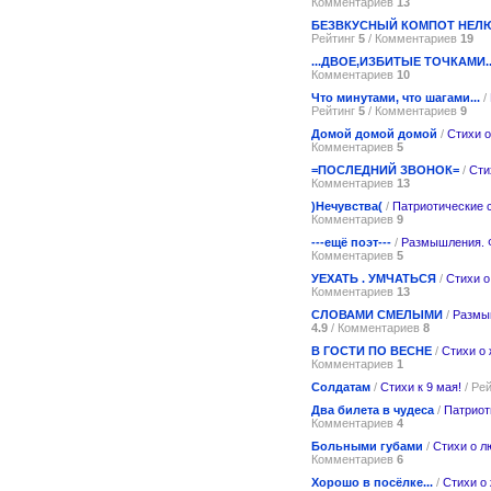
Комментариев
13
БЕЗВКУСНЫЙ КОМПОТ НЕЛ
Рейтинг
5
/ Комментариев
19
...ДВОЕ,ИЗБИТЫЕ ТОЧКАМИ..
Комментариев
10
Что минутами, что шагами...
/
Рейтинг
5
/ Комментариев
9
Домой домой домой
/
Стихи о
Комментариев
5
=ПОСЛЕДНИЙ ЗВОНОК=
/
Сти
Комментариев
13
)Нечувства(
/
Патриотические 
Комментариев
9
---ещё поэт---
/
Размышления. 
Комментариев
5
УЕХАТЬ . УМЧАТЬСЯ
/
Стихи о
Комментариев
13
СЛОВАМИ СМЕЛЫМИ
/
Размы
4.9
/ Комментариев
8
В ГОСТИ ПО ВЕСНЕ
/
Стихи о 
Комментариев
1
Солдатам
/
Стихи к 9 мая!
/ Ре
Два билета в чудеса
/
Патриот
Комментариев
4
Больными губами
/
Стихи о л
Комментариев
6
Хорошо в посёлке...
/
Стихи о