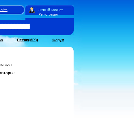
сайта
Личный кабинет
Регистрация
ов
Песни(MP3)
Форум
тствует
авторы: