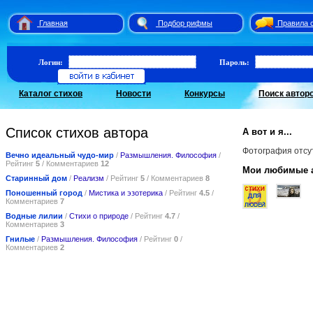
Главная
Подбор рифмы
Правила 
Логин:
Пароль:
Каталог стихов
Новости
Конкурсы
Поиск автор
Список стихов автора
А вот и я...
Фотография отсу
Вечно идеальный чудо-мир
/
Размышления. Философия
/
Рейтинг
5
/ Комментариев
12
Мои любимые 
Старинный дом
/
Реализм
/ Рейтинг
5
/ Комментариев
8
Поношенный город
/
Мистика и эзотерика
/ Рейтинг
4.5
/
Комментариев
7
Водные лилии
/
Стихи о природе
/ Рейтинг
4.7
/
Комментариев
3
Гнилые
/
Размышления. Философия
/ Рейтинг
0
/
Комментариев
2