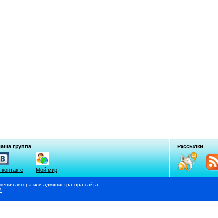
Наша группа
Рассылки
 контакте
Мой мир
шения автора или администратора сайта.
й