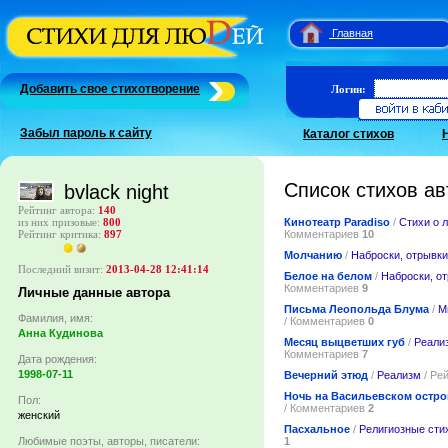
Главная
Добавить свое стихотворение
Логин:
Забыл пароль к сайту
Каталог стихов
Список стихов ав
bvlack night
Рейтинг автора:
140
Кинотеатр Paradiso
/
Стихи о 
из них призовые:
800
Комментариев
10
Рейтинг критика:
897
Молчанию
/
Наброски, отрывки
Последний визит:
2013-04-28 12:41:14
Белое на белом
/
Наброски, о
Комментариев
9
Личные данные автора
Письма Леопольда Блума
/
М
Фамилия, имя:
/ Комментариев
0
Анна Кудинова
Месяц выцветших губ
/
Реали
Комментариев
7
Дата рождения:
1998-07-11
Вечерний этюд
/
Реализм
/ Ре
Ночь на Васильевском остро
Пол:
/ Комментариев
2
женский
Пасхальное
/
Религиозные сти
1
Любимые поэты, авторы, писатели: