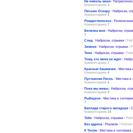
Не неволь меня
/
Патриотичес
Комментариев
3
Письмо Оскару
/
Наброски, от
Комментариев
3
Рождественское
/
Религиозные
Комментариев
7
Белизна моя
/
Наброски, отры
1
След
/
Наброски, отрывки
/ Рей
Зимнее
/
Наброски, отрывки
/ 
Тени
/
Наброски, отрывки
/ Рей
Тому, кто меня не ждет
/
Набро
Комментариев
7
Красные башмачки
/
Мистика 
Комментариев
4
Пустынная Песнь
/
Мистика и 
Комментариев
2
Пока мы живы
/
Наброски, от
Комментариев
3
Рыбацкое
/
Мистика и эзотери
7
Баллада старого матадора
/
С
Комментариев
14
Тебе
/
Наброски, отрывки
/ Рей
Без адреса
/
Реализм
/ Рейтин
К Тесею
/
Мистика и эзотерика
/