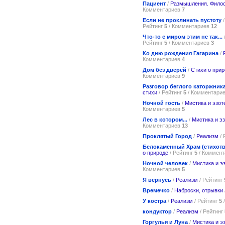
Пациент
/
Размышления. Фило
Комментариев
7
Если не проклинать пустоту
Рейтинг
5
/ Комментариев
12
Что-то с миром этим не так...
Рейтинг
5
/ Комментариев
3
Ко дню рождения Гагарина
/
Комментариев
4
Дом без дверей
/
Стихи о прир
Комментариев
9
Разговор беглого каторжник
стихи
/ Рейтинг
5
/ Комментари
Ночной гость
/
Мистика и эзот
Комментариев
5
Лес в котором...
/
Мистика и э
Комментариев
13
Проклятый Город
/
Реализм
/ 
Белокаменный Храм (стихот
о природе
/ Рейтинг
5
/ Коммен
Ночной человек
/
Мистика и э
Комментариев
5
Я вернусь
/
Реализм
/ Рейтинг
Времечко
/
Наброски, отрывки
У костра
/
Реализм
/ Рейтинг
5
кондуктор
/
Реализм
/ Рейтинг
Горгулья и Луна
/
Мистика и э