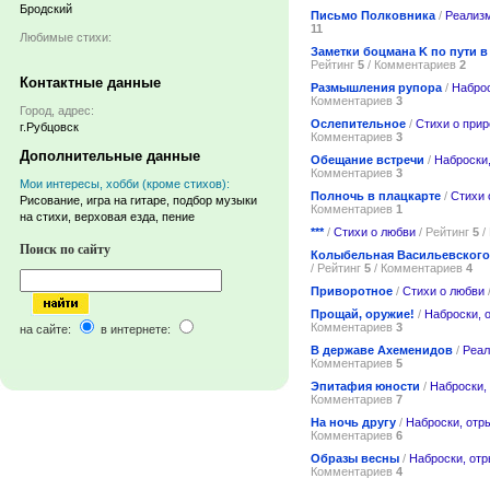
Бродский
Письмо Полковника
/
Реализ
11
Любимые стихи:
Заметки боцмана K по пути 
Рейтинг
5
/ Комментариев
2
Контактные данные
Размышления рупора
/
Наброс
Комментариев
3
Город, адрес:
Ослепительное
/
Стихи о прир
г.Рубцовск
Комментариев
3
Дополнительные данные
Обещание встречи
/
Наброски
Комментариев
3
Мои интересы, хобби (кроме стихов):
Полночь в плацкарте
/
Стихи 
Рисование, игра на гитаре, подбор музыки
Комментариев
1
на стихи, верховая езда, пение
***
/
Стихи о любви
/ Рейтинг
5
/
Поиск по сайту
Колыбельная Васильевского
/ Рейтинг
5
/ Комментариев
4
Приворотное
/
Стихи о любви
Прощай, оружие!
/
Наброски, 
Комментариев
3
на сайте:
в интернете:
В державе Ахеменидов
/
Реа
Комментариев
5
Эпитафия юности
/
Наброски,
Комментариев
7
На ночь другу
/
Наброски, отр
Комментариев
6
Образы весны
/
Наброски, от
Комментариев
4