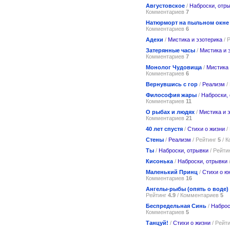
Августовское
/
Наброски, отр
Комментариев
7
Натюрморт на пыльном окне
Комментариев
6
Адехи
/
Мистика и эзотерика
/ 
Затерянные часы
/
Мистика и 
Комментариев
7
Монолог Чудовища
/
Мистика 
Комментариев
6
Вернувшись с гор
/
Реализм
/
Философия жары
/
Наброски,
Комментариев
11
О рыбах и людях
/
Мистика и 
Комментариев
21
40 лет спустя
/
Стихи о жизни
/
Стены
/
Реализм
/ Рейтинг
5
/ 
Ты
/
Наброски, отрывки
/ Рейти
Кисонька
/
Наброски, отрывки
Маленький Принц
/
Стихи о ю
Комментариев
16
Ангелы-рыбы (опять о воде)
Рейтинг
4.9
/ Комментариев
5
Беспредельная Синь
/
Наброс
Комментариев
5
Танцуй!
/
Стихи о жизни
/ Рейт