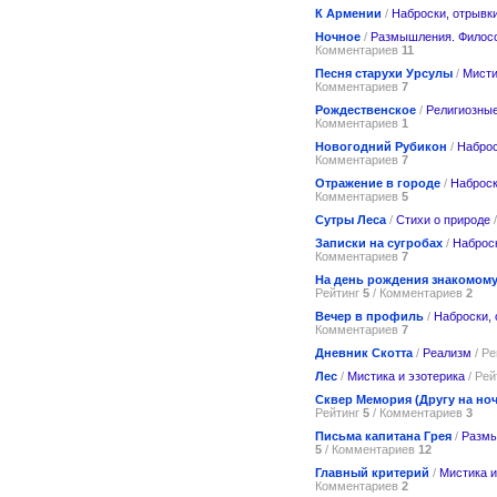
К Армении
/
Наброски, отрывк
Ночное
/
Размышления. Филос
Комментариев
11
Песня старухи Урсулы
/
Мисти
Комментариев
7
Рождественское
/
Религиозные
Комментариев
1
Новогодний Рубикон
/
Наброс
Комментариев
7
Отражение в городе
/
Наброск
Комментариев
5
Сутры Леса
/
Стихи о природе
/
Записки на сугробах
/
Наброск
Комментариев
7
На день рождения знакомому
Рейтинг
5
/ Комментариев
2
Вечер в профиль
/
Наброски,
Комментариев
7
Дневник Скотта
/
Реализм
/ Р
Лес
/
Мистика и эзотерика
/ Рей
Сквер Мемория (Другу на ноч
Рейтинг
5
/ Комментариев
3
Письма капитана Грея
/
Размы
5
/ Комментариев
12
Главный критерий
/
Мистика и
Комментариев
2