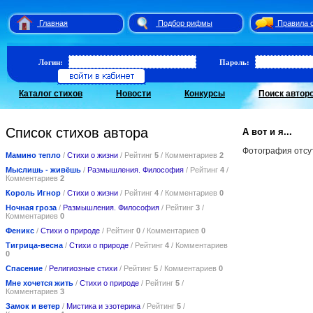
Главная
Подбор рифмы
Правила 
Логин:
Пароль:
Каталог стихов
Новости
Конкурсы
Поиск автор
Список стихов автора
А вот и я...
Фотография отсу
Мамино тепло
/
Стихи о жизни
/ Рейтинг
5
/ Комментариев
2
Мыслишь - живёшь
/
Размышления. Философия
/ Рейтинг
4
/
Комментариев
2
Король Игнор
/
Стихи о жизни
/ Рейтинг
4
/ Комментариев
0
Ночная гроза
/
Размышления. Философия
/ Рейтинг
3
/
Комментариев
0
Феникс
/
Стихи о природе
/ Рейтинг
0
/ Комментариев
0
Тигрица-весна
/
Стихи о природе
/ Рейтинг
4
/ Комментариев
0
Спасение
/
Религиозные стихи
/ Рейтинг
5
/ Комментариев
0
Мне хочется жить
/
Стихи о природе
/ Рейтинг
5
/
Комментариев
3
Замок и ветер
/
Мистика и эзотерика
/ Рейтинг
5
/