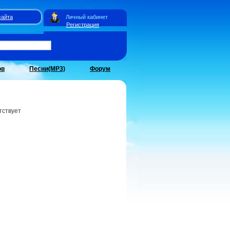
сайта
Личный кабинет
Регистрация
ов
Песни(MP3)
Форум
тствует