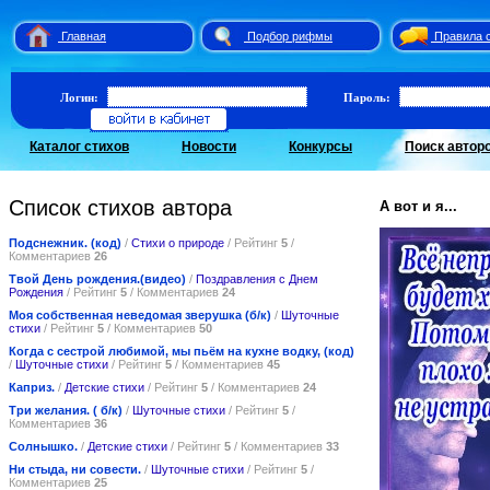
Главная
Подбор рифмы
Правила 
Логин:
Пароль:
Каталог стихов
Новости
Конкурсы
Поиск автор
Список стихов автора
А вот и я...
Подснежник. (код)
/
Стихи о природе
/ Рейтинг
5
/
Комментариев
26
Твой День рождения.(видео)
/
Поздравления с Днем
Рождения
/ Рейтинг
5
/ Комментариев
24
Моя собственная неведомая зверушка (б/к)
/
Шуточные
стихи
/ Рейтинг
5
/ Комментариев
50
Когда с сестрой любимой, мы пьём на кухне водку, (код)
/
Шуточные стихи
/ Рейтинг
5
/ Комментариев
45
Каприз.
/
Детские стихи
/ Рейтинг
5
/ Комментариев
24
Три желания. ( б/к)
/
Шуточные стихи
/ Рейтинг
5
/
Комментариев
36
Солнышко.
/
Детские стихи
/ Рейтинг
5
/ Комментариев
33
Ни стыда, ни совести.
/
Шуточные стихи
/ Рейтинг
5
/
Комментариев
25