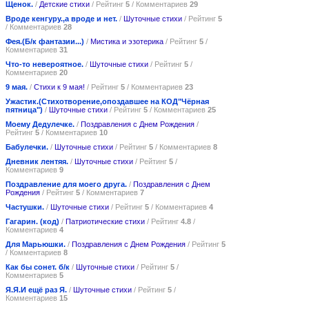
Щенок.
/
Детские стихи
/ Рейтинг
5
/ Комментариев
29
Вроде кенгуру.,а вроде и нет.
/
Шуточные стихи
/ Рейтинг
5
/ Комментариев
28
Фея.(Б/к фантазии...)
/
Мистика и эзотерика
/ Рейтинг
5
/
Комментариев
31
Что-то невероятное.
/
Шуточные стихи
/ Рейтинг
5
/
Комментариев
20
9 мая.
/
Стихи к 9 мая!
/ Рейтинг
5
/ Комментариев
23
Ужастик.(Стихотворение,опоздавшее на КОД"Чёрная
пятница")
/
Шуточные стихи
/ Рейтинг
5
/ Комментариев
25
Моему Дедулечке.
/
Поздравления с Днем Рождения
/
Рейтинг
5
/ Комментариев
10
Бабулечки.
/
Шуточные стихи
/ Рейтинг
5
/ Комментариев
8
Дневник лентяя.
/
Шуточные стихи
/ Рейтинг
5
/
Комментариев
9
Поздравление для моего друга.
/
Поздравления с Днем
Рождения
/ Рейтинг
5
/ Комментариев
7
Частушки.
/
Шуточные стихи
/ Рейтинг
5
/ Комментариев
4
Гагарин. (код)
/
Патриотические стихи
/ Рейтинг
4.8
/
Комментариев
4
Для Марьюшки.
/
Поздравления с Днем Рождения
/ Рейтинг
5
/ Комментариев
8
Как бы сонет. б/к
/
Шуточные стихи
/ Рейтинг
5
/
Комментариев
5
Я.Я.И ещё раз Я.
/
Шуточные стихи
/ Рейтинг
5
/
Комментариев
15