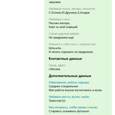
замужем
Любимые поэты, авторы, писатели:
С.Есенин,Ю.Друнина,Э.Асадов
Любимые стихи:
Письмо матери,
Клён ты мой опавший.
Самая удачная рифма:
Не придумана ещё
Немного о себе (путь к творчеству):
Шла,шла...
И ничего хорошего не придумала.
Контактные данные
Город, адрес:
г.Москва
Дополнительные данные
Образование, работа, карьера:
Среднее-специальное.
Моя работа-внуков воспитывать и мужа.
Любимые места, музеи, клубы:
Транспорт)))
Мои интересы, хобби (кроме стихов):
Стараюсь осваивать фотошоп.