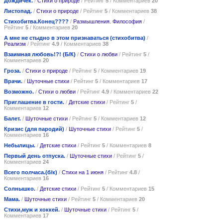
Дождичек.
/
Стихи о природе
/ Рейтинг
5
/ Комментариев
20
Листопад.
/
Стихи о природе
/ Рейтинг
5
/ Комментариев
38
Стихобитва.Конец????
/
Размышления. Философия
/
Рейтинг
5
/ Комментариев
20
А мне не стыдно в этом признаваться (стихобитва)
/
Реализм
/ Рейтинг
4.9
/ Комментариев
38
Взаимная любовь!?! (Б/К)
/
Стихи о любви
/ Рейтинг
5
/
Комментариев
20
Гроза.
/
Стихи о природе
/ Рейтинг
5
/ Комментариев
19
Врачи.
/
Шуточные стихи
/ Рейтинг
5
/ Комментариев
17
Возможно.
/
Стихи о любви
/ Рейтинг
4.9
/ Комментариев
22
Приглашение в гости.
/
Детские стихи
/ Рейтинг
5
/
Комментариев
12
Балет.
/
Шуточные стихи
/ Рейтинг
5
/ Комментариев
12
Кризис (для пародий)
/
Шуточные стихи
/ Рейтинг
5
/
Комментариев
16
Небылицы.
/
Детские стихи
/ Рейтинг
5
/ Комментариев
8
Первый день отпуска.
/
Шуточные стихи
/ Рейтинг
5
/
Комментариев
24
Всего полчаса.(б/к)
/
Стихи на 1 июня
/ Рейтинг
4.8
/
Комментариев
16
Солнышко.
/
Детские стихи
/ Рейтинг
5
/ Комментариев
15
Мама.
/
Шуточные стихи
/ Рейтинг
5
/ Комментариев
20
Стихи,муж и хоккей.
/
Шуточные стихи
/ Рейтинг
5
/
Комментариев
17