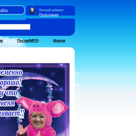
сайта
Личный кабинет
Регистрация
ов
Песни(MP3)
Форум