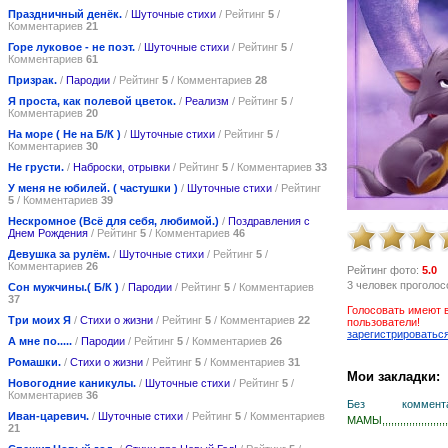
Праздничный денёк.
/
Шуточные стихи
/ Рейтинг
5
/
Комментариев
21
Горе луковое - не поэт.
/
Шуточные стихи
/ Рейтинг
5
/
Комментариев
61
Призрак.
/
Пародии
/ Рейтинг
5
/ Комментариев
28
Я проста, как полевой цветок.
/
Реализм
/ Рейтинг
5
/
Комментариев
20
На море ( Не на Б/К )
/
Шуточные стихи
/ Рейтинг
5
/
Комментариев
30
Не грусти.
/
Наброски, отрывки
/ Рейтинг
5
/ Комментариев
33
У меня не юбилей. ( частушки )
/
Шуточные стихи
/ Рейтинг
5
/ Комментариев
39
Нескромное (Всё для себя, любимой.)
/
Поздравления с
Днем Рождения
/ Рейтинг
5
/ Комментариев
46
Девушка за рулём.
/
Шуточные стихи
/ Рейтинг
5
/
Комментариев
26
Рейтинг фото:
5.0
3 человек проголос
Сон мужчины.( Б/К )
/
Пародии
/ Рейтинг
5
/ Комментариев
37
Голосовать имеют 
Три моих Я
/
Стихи о жизни
/ Рейтинг
5
/ Комментариев
22
пользователи!
зарегистрироватьс
А мне по.....
/
Пародии
/ Рейтинг
5
/ Комментариев
26
Ромашки.
/
Стихи о жизни
/ Рейтинг
5
/ Комментариев
31
Мои закладки:
Новогодние каникулы.
/
Шуточные стихи
/ Рейтинг
5
/
Комментариев
36
Без комментар
Иван-царевич.
/
Шуточные стихи
/ Рейтинг
5
/ Комментариев
МАМЫ,,,,,,,,,,,,,,,,,,,,,,
21