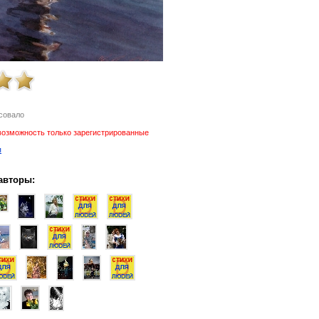
осовало
возможность только зарегистрированные
я
авторы: