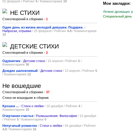
02 февраля / Рейтинг
5
/ Комментариев
10
Мои закладки:
НЕ СТИХИ
Лезвие дрожащих 
Специальный день
Стихотворений в сборнике -
1
Один день из жизни молодой девушки. Подарки.
/
Наброски, отрывки
/ 25 февраля / Рейтинг
4.8
/ Комментариев
10
ДЕТСКИЕ СТИХИ
Стихотворений в сборнике -
2
Одуванчик
/
Детские стихи
/ 15 апреля / Рейтинг
5
/
Комментариев
36
Дождик шаловливый
/
Детские стихи
/ 13 апреля / Рейтинг
5
/ Комментариев
12
Не вошедшие
Стихотворений в сборнике -
37
Стихи не вошедшие в сборник
Крошки ...
/
Стихи о любви
/ 19 декабря / Рейтинг
4
/
Комментариев
10
Очертания счастья
/
Размышления. Философия
/ 10 декабря
/ Рейтинг
5
/ Комментариев
0
Непуганый романтик
/
Стихи о любви
/ 04 декабря / Рейтинг
4.8
/ Комментариев
16