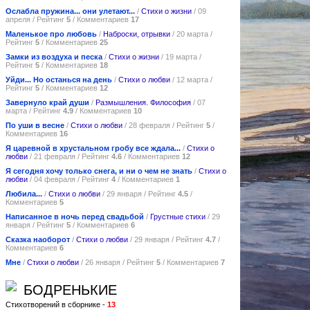
Ослабла пружина... они улетают...
/
Стихи о жизни
/ 09
апреля / Рейтинг
5
/ Комментариев
17
Маленькое про любовь
/
Наброски, отрывки
/ 20 марта /
Рейтинг
5
/ Комментариев
25
Замки из воздуха и песка
/
Стихи о жизни
/ 19 марта /
Рейтинг
5
/ Комментариев
18
Уйди... Но останься на день
/
Стихи о любви
/ 12 марта /
Рейтинг
5
/ Комментариев
12
Завернуло край души
/
Размышления. Философия
/ 07
марта / Рейтинг
4.9
/ Комментариев
10
По уши в весне
/
Стихи о любви
/ 28 февраля / Рейтинг
5
/
Комментариев
16
Я царевной в хрустальном гробу все ждала...
/
Стихи о
любви
/ 21 февраля / Рейтинг
4.6
/ Комментариев
12
Я сегодня хочу только снега, и ни о чем не знать
/
Стихи о
любви
/ 04 февраля / Рейтинг
4
/ Комментариев
1
Любила...
/
Стихи о любви
/ 29 января / Рейтинг
4.5
/
Комментариев
5
Написанное в ночь перед свадьбой
/
Грустные стихи
/ 29
января / Рейтинг
5
/ Комментариев
6
Сказка наоборот
/
Стихи о любви
/ 29 января / Рейтинг
4.7
/
Комментариев
6
Мне
/
Стихи о любви
/ 26 января / Рейтинг
5
/ Комментариев
7
БОДРЕНЬКИЕ
Стихотворений в сборнике -
13