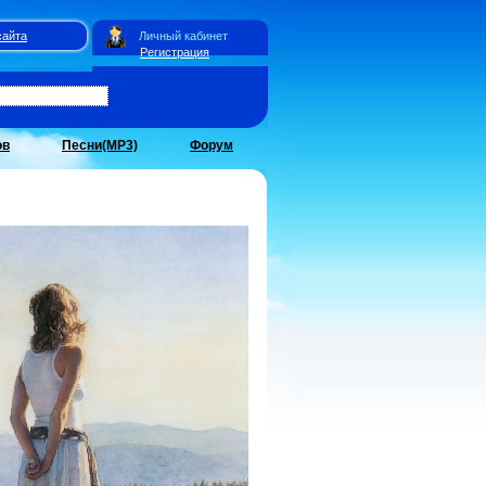
сайта
Личный кабинет
Регистрация
ов
Песни(MP3)
Форум