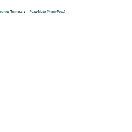
ресниц
Поплакать...
Роад-Муви [Муви-Роад]