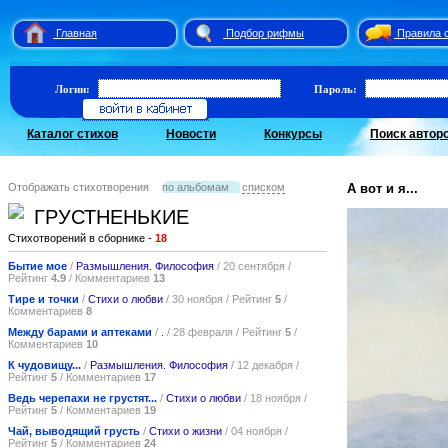
Главная
Подбор рифмы
Правила 
Логин:
Пароль:
Каталог стихов
Новости
Конкурсы
Поиск автор
Отображать стихотворения
по альбомам
списком
А вот и я...
ГРУСТНЕНЬКИЕ
Стихотворений в сборнике -
18
Бытие мое
/
Размышления. Философия
/ 20 сентября /
Рейтинг
4.9
/ Комментариев
13
Тире и точки
/
Стихи о любви
/ 30 ноября / Рейтинг
5
/
Комментариев
8
Между барами и аптеками
/
.
/ 28 февраля / Рейтинг
5
/
Комментариев
10
К чудовищу...
/
Размышления. Философия
/ 12 декабря /
Рейтинг
5
/ Комментариев
17
Ведь черепахи не грустят...
/
Стихи о любви
/ 18 ноября /
Рейтинг
5
/ Комментариев
19
Чай, выводящий грусть
/
Стихи о жизни
/ 04 ноября /
Рейтинг
5
/ Комментариев
24