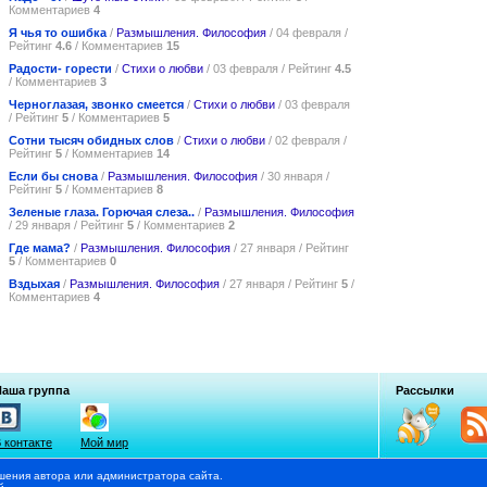
Комментариев
4
Я чья то ошибка
/
Размышления. Философия
/ 04 февраля /
Рейтинг
4.6
/ Комментариев
15
Радости- горести
/
Стихи о любви
/ 03 февраля / Рейтинг
4.5
/ Комментариев
3
Черноглазая, звонко смеется
/
Стихи о любви
/ 03 февраля
/ Рейтинг
5
/ Комментариев
5
Сотни тысяч обидных слов
/
Стихи о любви
/ 02 февраля /
Рейтинг
5
/ Комментариев
14
Если бы снова
/
Размышления. Философия
/ 30 января /
Рейтинг
5
/ Комментариев
8
Зеленые глаза. Горючая слеза..
/
Размышления. Философия
/ 29 января / Рейтинг
5
/ Комментариев
2
Где мама?
/
Размышления. Философия
/ 27 января / Рейтинг
5
/ Комментариев
0
Вздыхая
/
Размышления. Философия
/ 27 января / Рейтинг
5
/
Комментариев
4
Наша группа
Рассылки
 контакте
Мой мир
шения автора или администратора сайта.