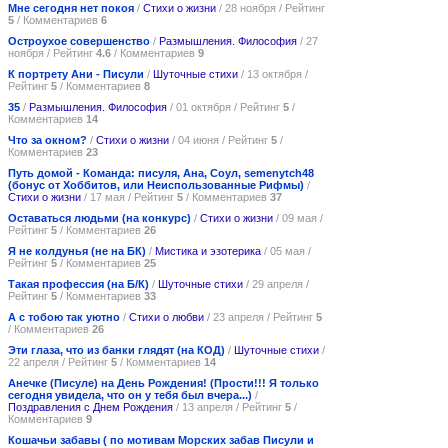
Мне сегодня нет покоя
/
Стихи о жизни
/ 28 ноября / Рейтинг
5
/ Комментариев
6
Остроухое совершенство
/
Размышления. Философия
/ 27
ноября / Рейтинг
4.6
/ Комментариев
9
К портрету Ани - Писули
/
Шуточные стихи
/ 13 октября /
Рейтинг
5
/ Комментариев
8
35
/
Размышления. Философия
/ 01 октября / Рейтинг
5
/
Комментариев
14
Что за окном?
/
Стихи о жизни
/ 04 июня / Рейтинг
5
/
Комментариев
23
Путь домой - Команда: писуля, Ана, Соул, semenytch48
(бонус от Хоббитов, или Неиспользованные Рифмы)
/
Стихи о жизни
/ 17 мая / Рейтинг
5
/ Комментариев
37
Оставаться людьми (на конкурс)
/
Стихи о жизни
/ 09 мая /
Рейтинг
5
/ Комментариев
26
Я не колдунья (не на БК)
/
Мистика и эзотерика
/ 05 мая /
Рейтинг
5
/ Комментариев
25
Такая профессия (на Б/К)
/
Шуточные стихи
/ 29 апреля /
Рейтинг
5
/ Комментариев
33
А с тобою так уютно
/
Стихи о любви
/ 23 апреля / Рейтинг
5
/ Комментариев
26
Эти глаза, что из банки глядят (на КОД)
/
Шуточные стихи
/
22 апреля / Рейтинг
5
/ Комментариев
14
Анечке (Писуле) на День Рождения! (Прости!!! Я только
сегодня увидела, что он у тебя был вчера...)
/
Поздравления с Днем Рождения
/ 13 апреля / Рейтинг
5
/
Комментариев
9
Кошачьи забавы ( по мотивам Морских забав Писули и