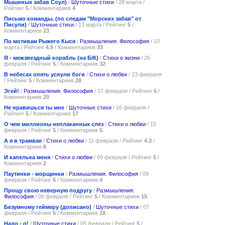
Мышиных забав Соул)
/
Шуточные стихи
/ 28 марта /
Рейтинг
5
/ Комментариев
4
Письмо команды. (по следам "Морских забав" от
Писули)
/
Шуточные стихи
/ 13 марта / Рейтинг
5
/
Комментариев
23
По мотивам Рыжего Кыся
/
Размышления. Философия
/ 10
марта / Рейтинг
4.9
/ Комментариев
33
Я - межзвездный корабль (на Б/К)
/
Стихи о жизни
/ 26
февраля / Рейтинг
5
/ Комментариев
32
В небесах опять уснули боги
/
Стихи о любви
/ 23 февраля
/ Рейтинг
5
/ Комментариев
28
Эгей!
/
Размышления. Философия
/ 17 февраля / Рейтинг
5
/
Комментариев
20
Не нравишься ты мне
/
Шуточные стихи
/ 16 февраля /
Рейтинг
5
/ Комментариев
17
О чем миллионы неплаканных слез
/
Стихи о любви
/ 15
февраля / Рейтинг
5
/ Комментариев
5
А я в трамвае
/
Стихи о любви
/ 11 февраля / Рейтинг
4.3
/
Комментариев
8
И капелька меня
/
Стихи о любви
/ 09 февраля / Рейтинг
5
/
Комментариев
2
Паутинки - морщинки
/
Размышления. Философия
/ 09
февраля / Рейтинг
5
/ Комментариев
4
Прощу свою неверную подругу
/
Размышления.
Философия
/ 08 февраля / Рейтинг
5
/ Комментариев
15
Безумному геймеру (дописано)
/
Шуточные стихи
/ 07
февраля / Рейтинг
5
/ Комментариев
18
Надо - о!
/
Шуточные стихи
/ 05 февраля / Рейтинг
5
/