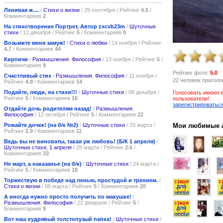
Ленивая ж....
/
Стихи о жизни
/ 29 сентября / Рейтинг
4.5
/
Комментариев
2
На стихотворение Портрет, Автор zxcvb23m
/
Шуточные
стихи
/ 12 декабря / Рейтинг
5
/ Комментариев
0
Возьмите меня замуж!
/
Стихи о любви
/ 14 ноября / Рейтинг
4.7
/ Комментариев
44
Кирпичи
/
Размышления. Философия
/ 13 ноября / Рейтинг
5
/
Комментариев
9
Рейтинг фото:
5.0
Счастливый стих
/
Размышления. Философия
/ 11 ноября /
22 человек прогол
Рейтинг
4.9
/ Комментариев
14
Подайте, люди, на стихи!!!
/
Шуточные стихи
/ 08 декабря /
Голосовать имеют 
Рейтинг
5
/ Комментариев
16
пользователи!
зарегистрироватьс
Отдайте дочь родителям назад!
/
Размышления.
Философия
/ 12 октября / Рейтинг
5
/ Комментариев
22
Рожайте дочек! (на б/к №2)
/
Шуточные стихи
/ 29 марта /
Мои любимые 
Рейтинг
2.9
/ Комментариев
11
Ведь вы не виноваты, такая уж любовь! (Б/К 1 апреля)
/
Шуточные стихи, 1 апреля
/ 28 марта / Рейтинг
2.6
/
Комментариев
33
Не март, а наказанье (на б/к)
/
Шуточные стихи
/ 24 марта /
Рейтинг
5
/ Комментариев
18
Торжествую в победе над ленью, простудой и трением.
/
Стихи о жизни
/ 08 марта / Рейтинг
5
/ Комментариев
20
А иногда нужно просто получить по макушке!
/
Размышления. Философия
/ 22 февраля / Рейтинг
5
/
Комментариев
9
Вот наш кудрявый толстопузый папка!
/
Шуточные стихи
/