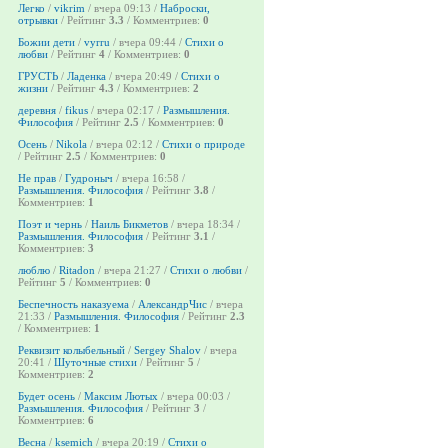
Легко
/
vikrim
/ вчера 09:13 /
Наброски,
отрывки
/ Рейтинг
3.3
/ Комментриев:
0
Божии дети
/
vyrru
/ вчера 09:44 /
Стихи о
любви
/ Рейтинг
4
/ Комментриев:
0
ГРУСТЬ
/
Ладенка
/ вчера 20:49 /
Стихи о
жизни
/ Рейтинг
4.3
/ Комментриев:
2
деревня
/
fikus
/ вчера 02:17 /
Размышления.
Философия
/ Рейтинг
2.5
/ Комментриев:
0
Осень
/
Nikola
/ вчера 02:12 /
Стихи о природе
/ Рейтинг
2.5
/ Комментриев:
0
Не прав
/
Гудроныч
/ вчера 16:58 /
Размышления. Философия
/ Рейтинг
3.8
/
Комментриев:
1
Поэт и чернь
/
Наиль Бикметов
/ вчера 18:34 /
Размышления. Философия
/ Рейтинг
3.1
/
Комментриев:
3
люблю
/
Ritadon
/ вчера 21:27 /
Стихи о любви
/
Рейтинг
5
/ Комментриев:
0
Беспечность наказуема
/
АлександрЧис
/ вчера
21:33 /
Размышления. Философия
/ Рейтинг
2.3
/ Комментриев:
1
Реквизит колыбельный
/
Sergey Shalov
/ вчера
20:41 /
Шуточные стихи
/ Рейтинг
5
/
Комментриев:
2
Будет осень
/
Максим Лютых
/ вчера 00:03 /
Размышления. Философия
/ Рейтинг
3
/
Комментриев:
6
Весна
/
ksemich
/ вчера 20:19 /
Стихи о