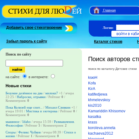
Главная
Добавить свое стихотворение
Логин:
Забыл пароль к сайту
Каталог стихов
Поиск по сайту
Поиск авторов ст
поиск по каталогу Детские стихи
на сайте:
в интернете:
ksюН
Kofa
Новые стихи
KirA
Безумие делённое на два
/
милоки7
+1
/ вчера
katifedjewa
22:25 /
Наброски, отрывки
/ Рейтинг
0
/
khmelevskoy
Комментриев:
0
kis2010
Пока Колизей еще спит...
/
Михаил Сливкин
+1
/
Kamariddin Khisomov
вчера 19:01 /
Мистика и эзотерика
/ Рейтинг
0
/
Комментриев:
0
kasatka
мышиное
/
Idaho
/ вчера 15:59 /
Размышления.
krass
Философия
/ Рейтинг
5
/ Комментриев:
2
koroleva.anneta
Споры
/
Феликс Чуйков
/ вчера 08:39 /
Стихи о
kachaeva2012
жизни
/ Рейтинг
1
/ Комментриев:
0
klavacvet