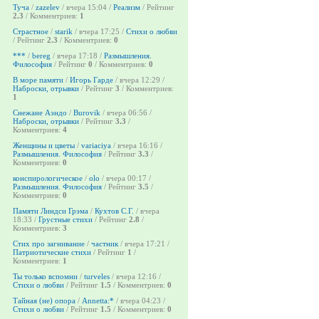
Туча
/
zazelev
/ вчера 15:04 /
Реализм
/ Рейтинг
2.3
/ Комментриев:
1
Страстное
/
starik
/ вчера 17:25 /
Стихи о любви
/ Рейтинг
2.3
/ Комментриев:
0
***
/
bereg
/ вчера 17:18 /
Размышления.
Философия
/ Рейтинг
0
/ Комментриев:
0
В море памяти
/
Игорь Гарде
/ вчера 12:29 /
Наброски, отрывки
/ Рейтинг
3
/ Комментриев:
1
Снежане Аэндо
/
Burovik
/ вчера 06:56 /
Наброски, отрывки
/ Рейтинг
3.3
/
Комментриев:
4
Женщины и цветы
/
variaciya
/ вчера 16:16 /
Размышления. Философия
/ Рейтинг
3.3
/
Комментриев:
0
конспирологическое
/
olo
/ вчера 00:17 /
Размышления. Философия
/ Рейтинг
3.5
/
Комментриев:
0
Памяти Линдси Грэма
/
Кухтов С.Г.
/ вчера
18:33 /
Грустные стихи
/ Рейтинг
2.8
/
Комментриев:
3
Стих про загнивание
/
частник
/ вчера 17:21 /
Патриотические стихи
/ Рейтинг
1
/
Комментриев:
1
Ты только вспомни
/
turveles
/ вчера 12:16 /
Стихи о любви
/ Рейтинг
1.5
/ Комментриев:
0
Тайная (не) опора
/
Annetta:*
/ вчера 04:23 /
Стихи о любви
/ Рейтинг
1.5
/ Комментриев:
0