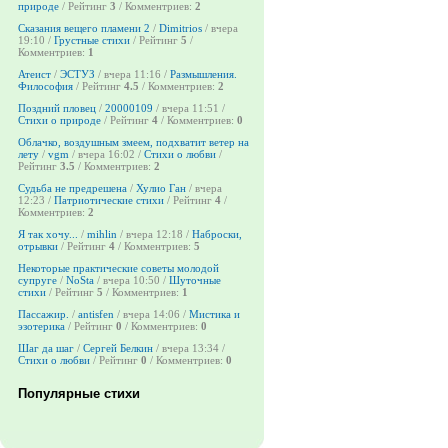
природе
/ Рейтинг
3
/ Комментриев:
2
Сказания вещего пламени 2
/
Dimitrios
/ вчера
19:10 /
Грустные стихи
/ Рейтинг
5
/
Комментриев:
1
Атеист
/
ЭСТУЗ
/ вчера 11:16 /
Размышления.
Философия
/ Рейтинг
4.5
/ Комментриев:
2
Поздний пловец
/
20000109
/ вчера 11:51 /
Стихи о природе
/ Рейтинг
4
/ Комментриев:
0
Облачко, воздушным змеем, подхватит ветер на
лету
/
vgm
/ вчера 16:02 /
Стихи о любви
/
Рейтинг
3.5
/ Комментриев:
2
Судьба не предрешена
/
Хулио Ган
/ вчера
12:23 /
Патриотические стихи
/ Рейтинг
4
/
Комментриев:
2
Я так хочу...
/
mihlin
/ вчера 12:18 /
Наброски,
отрывки
/ Рейтинг
4
/ Комментриев:
5
Некоторые практические советы молодой
супруге
/
NoSta
/ вчера 10:50 /
Шуточные
стихи
/ Рейтинг
5
/ Комментриев:
1
Пассажир.
/
antisfen
/ вчера 14:06 /
Мистика и
эзотерика
/ Рейтинг
0
/ Комментриев:
0
Шаг да шаг
/
Сергей Белкин
/ вчера 13:34 /
Стихи о любви
/ Рейтинг
0
/ Комментриев:
0
Популярные стихи