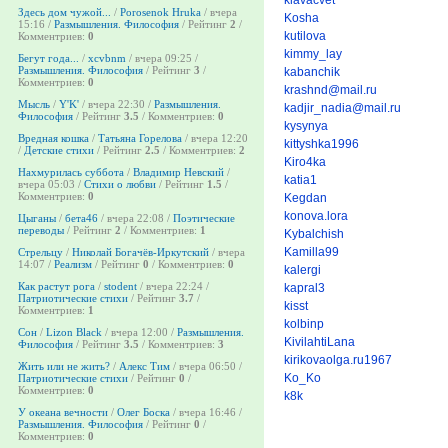
Здесь дом чужой...
/
Porosenok Hruka
/ вчера
Kosha
15:16 /
Размышления. Философия
/ Рейтинг
2
/
kutilova
Комментриев:
0
kimmy_lay
Бегут года...
/
xcvbnm
/ вчера 09:25 /
Размышления. Философия
/ Рейтинг
3
/
kabanchik
Комментриев:
0
krashnd@mail.ru
Мысль
/
Y'K'
/ вчера 22:30 /
Размышления.
kadjir_nadia@mail.ru
Философия
/ Рейтинг
3.5
/ Комментриев:
0
kysynya
Вредная кошка
/
Татьяна Горелова
/ вчера 12:20
kittyshka1996
/
Детские стихи
/ Рейтинг
2.5
/ Комментриев:
2
Kiro4ka
Нахмурилась суббота
/
Владимир Невский
/
katia1
вчера 05:03 /
Стихи о любви
/ Рейтинг
1.5
/
Комментриев:
0
Kegdan
konova.lora
Цыганы
/
бета46
/ вчера 22:08 /
Поэтические
переводы
/ Рейтинг
2
/ Комментриев:
1
Kybalchish
Kamilla99
Стрельцу
/
Николай Богачёв-Иркутский
/ вчера
14:07 /
Реализм
/ Рейтинг
0
/ Комментриев:
0
kalergi
Как растут рога
/
stodent
/ вчера 22:24 /
kapral3
Патриотические стихи
/ Рейтинг
3.7
/
kisst
Комментриев:
1
kolbinp
Сон
/
Lizon Black
/ вчера 12:00 /
Размышления.
KivilahtiLana
Философия
/ Рейтинг
3.5
/ Комментриев:
3
kirikovaolga.ru1967
Жить или не жить?
/
Алекс Тим
/ вчера 06:50 /
Ko_Ko
Патриотические стихи
/ Рейтинг
0
/
Комментриев:
0
k8k
У океана вечности
/
Олег Боска
/ вчера 16:46 /
Размышления. Философия
/ Рейтинг
0
/
Комментриев:
0