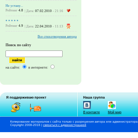
Не устану...
Рейтинг
4.8
| Дата:
07.02.2010
- 21:16
* * * * *
Рейтинг
4.9
| Дата:
22.04.2010
- 11:13
Все стихотворения автора
Поиск по сайту
на сайте:
в интернете:
Я поддерживаю проект
Наша группа
В контакте
Мой мир
Копирование материалов с сайта только с разрешения автора или администратора
Copyright 2008-2016 |
связаться с администрацией