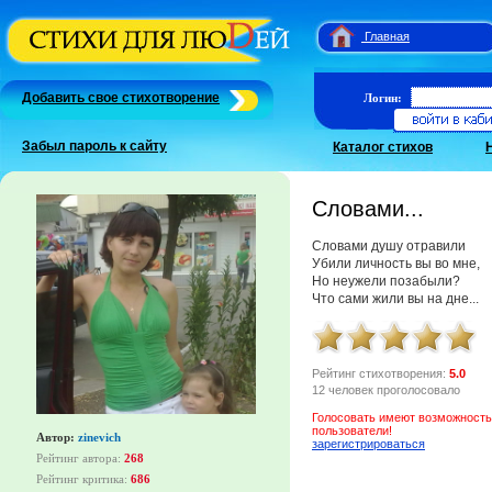
Главная
Добавить свое стихотворение
Логин:
Забыл пароль к сайту
Каталог стихов
Словами...
Словами душу отравили
Убили личность вы во мне,
Но неужели позабыли?
Что сами жили вы на дне...
Рейтинг стихотворения:
5.0
12 человек проголосовало
Голосовать имеют возможность
пользователи!
Автор:
zinevich
зарегистрироваться
Рейтинг автора:
268
Рейтинг критика:
686