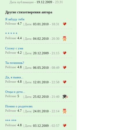
Дата публикации -
19.12.2009
- 23:31
Другие стихотворения автора
Я забуду тебя
Рейтинг
4.7
| Дата:
03.01.2010
- 18:31
* * * * *
Рейтинг
4.4
| Дата:
04.02.2010
- 20:30
Схожу с ума
Рейтинг
4.2
| Дата:
20.12.2009
- 21:15
Ты помнишь?
Рейтинг
4.8
| Дата:
06.05.2010
- 08:49
Да, я пьяна...
Рейтинг
4.8
| Дата:
12.01.2010
- 22:58
Отцы и дети...
Рейтинг
5
| Дата:
25.02.2010
- 21:40
Помни о родителях
Рейтинг
4.7
| Дата:
24.01.2010
- 22:14
*** ***
Рейтинг
4.8
| Дата:
03.12.2009
- 02:57