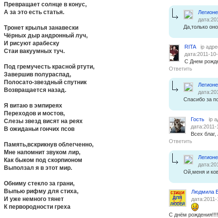
Превращает солнце в конус,
А за это есть статья.
Легион
дата:20
Да,только оно
Тронет крылья занавески
Чёрных дыр андронный луч,
И рисуют арабеску
RITA
ip адре
Стаи вакуумных туч.
дата:2011-10-
С Днем рожде
Под гремучесть красной ртути,
Ответить
Завершив полураспад,
Полосато-звездный спутник
Легион
Возвращается назад.
дата:20
Спасибо за п
Я витаю в эмпиреях
Переходов и мостов,
Гость
ip 
Слезы звезд висят на реях
дата:2011-
В ожиданьи гончих псов
Всех благ,
Ответить
Память,вскрикнув облегченно,
Мне напомнит звуком лир,
Легион
Как быком под скорпионом
дата:20
Выползал я в этот мир.
Ой,меня и ков
Обниму стекло за грани,
Выпью рифму для стиха,
Людмила 
И уже немного тянет
дата:2011-
К первородности греха
С днём рождения!!!!!