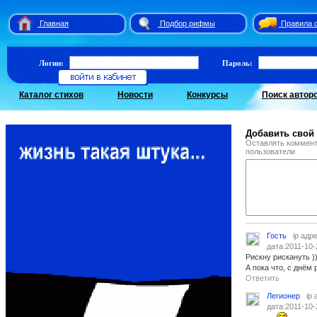
Главная
Подбор рифмы
Правила 
Логин:
Пароль:
Каталог стихов
Новости
Конкурсы
Поиск автор
Добавить свой
Оставлять коммент
пользователи
Гость
ip адр
дата:2011-10-
Рискну рискануть ))
А пока что, с днём
Ответить
Легионер
ip
дата:2011-10-