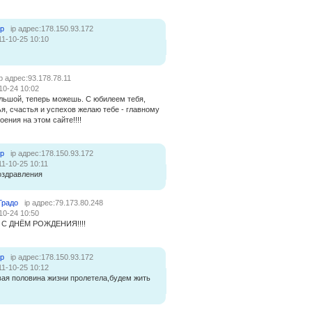
ер
ip адрес:178.150.93.172
11-10-25 10:10
ip адрес:93.178.78.11
10-24 10:02
ольшой, теперь можешь. С юбилеем тебя,
ья, счастья и успехов желаю тебе - главному
ения на этом сайте!!!!
ер
ip адрес:178.150.93.172
11-10-25 10:11
оздравления
Градо
ip адрес:79.173.80.248
10-24 10:50
 С ДНЁМ РОЖДЕНИЯ!!!!
ер
ip адрес:178.150.93.172
11-10-25 10:12
ая половина жизни пролетела,будем жить