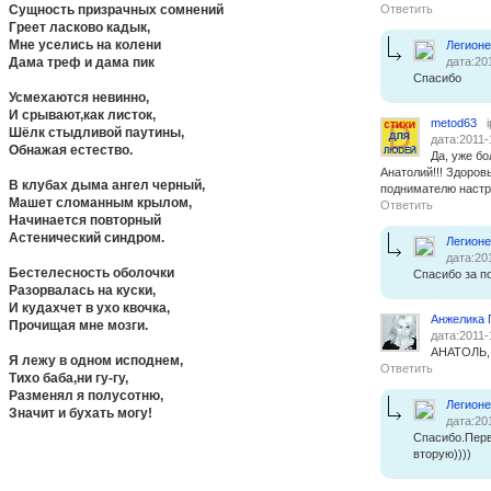
Сущность призрачных сомнений
Ответить
Греет ласково кадык,
Мне уселись на колени
Легион
Дама треф и дама пик
дата:20
Спасибо
Усмехаются невинно,
И срывают,как листок,
metod63
Шёлк стыдливой паутины,
дата:2011-
Обнажая естество.
Да, уже б
Анатолий!!! Здоров
В клубах дыма ангел черный,
поднимателю настро
Машет сломанным крылом,
Ответить
Начинается повторный
Астенический синдром.
Легион
дата:20
Бестелесность оболочки
Спасибо за п
Разорвалась на куски,
И кудахчет в ухо квочка,
Анжелика 
Прочищая мне мозги.
дата:2011-
АНАТОЛЬ,
Я лежу в одном исподнем,
Ответить
Тихо баба,ни гу-гу,
Разменял я полусотню,
Легион
Значит и бухать могу!
дата:20
Спасибо.Перв
вторую))))