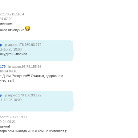
ес:178.215.116.4
24 07:20
инником!
 такое отчебучил
ер
ip адрес:178.150.93.172
11-10-25 10:08
почудить.Спасибо
0179
ip адрес:95.78.155.38
10-24 09:10
с Днём Рождения!!! Счастья, здоровья и
чества!!!
ер
ip адрес:178.150.93.172
11-10-25 10:09
дрес:217.173.19.11
0-24 09:21
дения!
ора вам никогда и ни с кем не изменяет (: