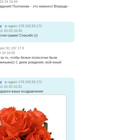
10-24 16:44
дения! Полтинник - это немного! Впереди -
ер
ip адрес:178.150.93.172
11-10-25 10:20
отня грамм! Спасибо )))
дрес:91.197.17.8
0-24 16:59
за то, чтобы белые полосочки были
инными)) С днем рождения, мой юный
ер
ip адрес:178.150.93.172
11-10-25 10:22
дороги ваши поздравления