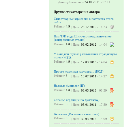
Дата публикации -
24.10.2011
- 07:01
Другие стихотворения автора
Стихотворные зарисовки о поэтессах этого
сайта
Рейтинг
4.9
| Дата:
23.12.2010
- 18:23
Нам ТРИ года.Шуточно-поздравительное!
(шифрованные строки)
Рейтинг
4.8
| Дата:
08.02.2012
- 14:04
У окна,или глупые размышления страдающего
поэта (КОД).
Рейтинг
4.9
| Дата:
17.03.2013
- 14:04
Просто жаренная картошка... (КОД)
Рейтинг
5
| Дата:
10.07.2011
- 14:27
Надоело (монолог ЛГ)
Рейтинг
4.8
| Дата:
03.03.2013
- 00:39
Собачье сердце(не по Булгакову).
Рейтинг
5
| Дата:
05.01.2011
- 17:50
Актимель (Рекламное нашествие)
Рейтинг
5
| Дата:
30.03.2012
- 14:09