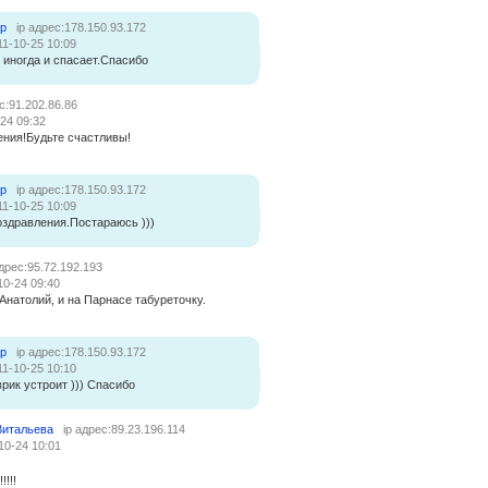
ер
ip адрес:178.150.93.172
11-10-25 10:09
 иногда и спасает.Спасибо
с:91.202.86.86
24 09:32
ния!Будьте счастливы!
ер
ip адрес:178.150.93.172
11-10-25 10:09
оздравления.Постараюсь )))
адрес:95.72.192.193
10-24 09:40
 Анатолий, и на Парнасе табуреточку.
ер
ip адрес:178.150.93.172
11-10-25 10:10
рик устроит ))) Спасибо
Витальева
ip адрес:89.23.196.114
10-24 10:01
!!!!