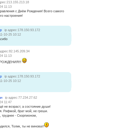
дрес:213.155.213.18
24 11:13
дравления с Днём Рождения! Всего самого
го настроения!
ер
ip адрес:178.150.93.172
11-10-25 10:12
асибо
 адрес:82.145.209.34
24 11:13
 РОЖДЕНИЯ!!!
ер
ip адрес:178.150.93.172
11-10-25 10:12
ан
ip адрес:77.234.27.62
24 11:47
щё не возраст, а состояние души!
. Рифмой, брат мой, не греши.
 труднее - Скорпионом,
дился, Толик, ты не виноват!