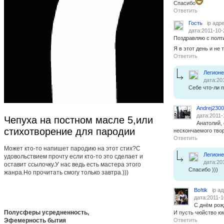
Спасибо
Ответить
Гость
ip адр
дата:2011-10-
Поздравляю с полт
Я в этот день и не
Ответить
Легион
дата:20
Себе что-ли 
Andrej230
дата:2011-
Чепуха на постном масле 5,или
Анатолий, 
стихотворение для пародии
нескончаемого твор
Ответить
Может кто-то напишет пародию на этот стих?С
Легион
удовольствием прочту если кто-то это сделает и
дата:20
оставит ссылочку.У нас ведь есть мастера этого
Спасибо )))
жанра.Но прочитать смогу только завтра.)))
Bo!tik
ip а
дата:2011-1
С днём рож
Полусферы усредненность,
И пусть чюйство юм
Эфемерность бытия
Ответить