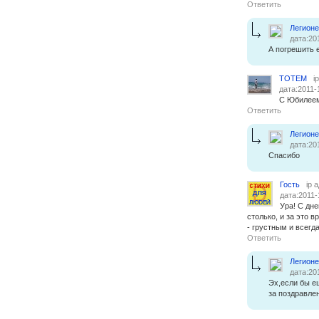
Ответить
Легион
дата:20
А погрешить 
TOTEM
i
дата:2011-
С Юбилеем,
Ответить
Легион
дата:20
Спасибо
Гость
ip 
дата:2011-
Ура! С дн
столько, и за это 
- грустным и всегд
Ответить
Легион
дата:20
Эх,если бы е
за поздравле