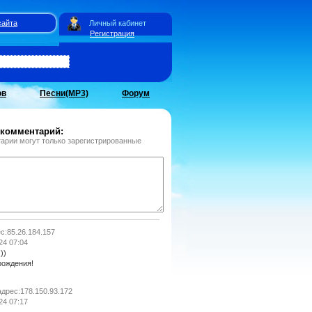
сайта
Личный кабинет
Регистрация
ов
Песни(MP3)
Форум
 комментарий:
арии могут только зарегистрированные
ес:85.26.184.157
24 07:04
))
 рождения!
 адрес:178.150.93.172
24 07:17