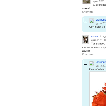
дата:2011-
С днём рож
сотня!
Ответить
Легион
дата:20
Сотня лет и с
алиса
ip а
дата:2011-1
Так выпьем 
широоооокими и дл
друг!))
Ответить
Легион
дата:20
Спасибо.Мне 