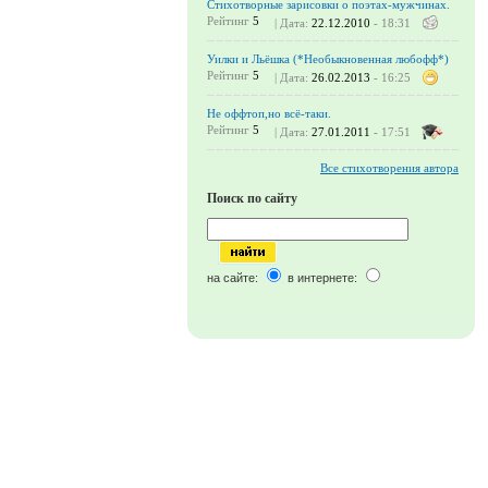
Стихотворные зарисовки о поэтах-мужчинах.
Рейтинг
5
| Дата:
22.12.2010
- 18:31
Уилки и Льёшка (*Необыкновенная любофф*)
Рейтинг
5
| Дата:
26.02.2013
- 16:25
Не оффтоп,но всё-таки.
Рейтинг
5
| Дата:
27.01.2011
- 17:51
Все стихотворения автора
Поиск по сайту
на сайте:
в интернете: