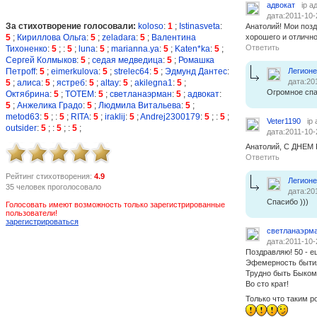
адвокат
ip а
дата:2011-10-
За стихотворение голосовали:
koloso
:
1
;
Istinasveta
:
Анатолий! Мои поз
5
;
Кириллова Ольга
:
5
;
zeladara
:
5
;
Валентина
хорошего и отлично
Ответить
Тихоненко
:
5
;
:
5
;
luna
:
5
;
marianna.ya
:
5
;
Katen*ka
:
5
;
Сергей Колмыков
:
5
;
седая медведица
:
5
;
Ромашка
Петроff
:
5
;
eimerkulova
:
5
;
strelec64
:
5
;
Эдмунд Дантес
:
Легион
дата:20
5
;
алиса
:
5
;
ястреб
:
5
;
altay
:
5
;
akilegna1
:
5
;
Огромное сп
Октябрина
:
5
;
TOTEM
:
5
;
светланаэрман
:
5
;
адвокат
:
5
;
Анжелика Градо
:
5
;
Людмила Витальева
:
5
;
metod63
:
5
;
:
5
;
RITA
:
5
;
iraklij
:
5
;
Andrej2300179
:
5
;
:
5
;
Veter1190
ip
outsider
:
5
;
:
5
;
:
5
;
дата:2011-10-
Анатолий, С ДНЕМ
Ответить
Рейтинг стихотворения:
4.9
Легион
35 человек проголосовало
дата:20
Спасибо )))
Голосовать имеют возможность только зарегистрированные
пользователи!
зарегистрироваться
светланаэрм
дата:2011-10-
Поздравляю! 50 - е
Эфемерность бытия
Трудно быть Быком,
Во сто крат!
Только что таким ро