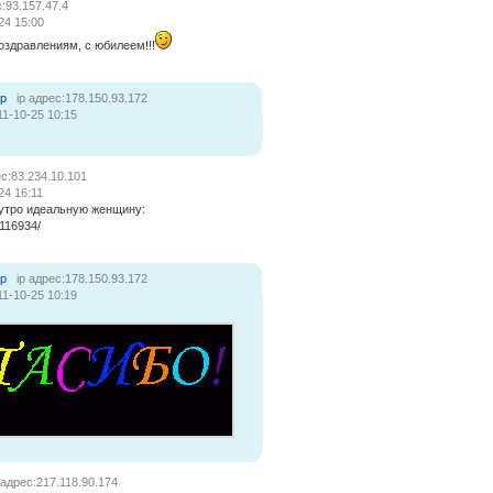
с:93.157.47.4
24 15:00
оздравлениям, с юбилеем!!!
ер
ip адрес:178.150.93.172
11-10-25 10:15
ес:83.234.10.101
24 16:11
 утро идеальную женщину:
m/116934/
ер
ip адрес:178.150.93.172
11-10-25 10:19
 адрес:217.118.90.174