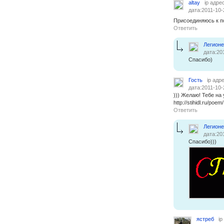
altay
ip адре
дата:2011-10-
Присоединяюсь к п
Ответить
Легион
дата:20
Спасибо)
Гость
ip адр
дата:2011-10-
))) Желаю! Тебе на
http://stihidl.ru/poe
Ответить
Легион
дата:20
Спасибо)))
ястреб
ip