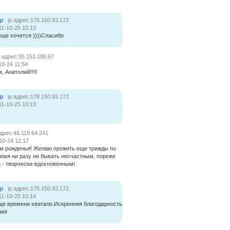
ер
ip адрес:178.150.93.172
11-10-25 10:13
еще хочется ))))Спасибо
p адрес:95.153.186.67
10-24 11:54
 Анатолий!!!!!
ер
ip адрес:178.150.93.172
11-10-25 10:13
адрес:46.118.64.241
10-24 12:17
ем рожденья! Желаю прожить еще трижды по
время ни разу не бывать несчастным, пореже
а - творчески-вдохновенным!
ер
ip адрес:178.150.93.172
11-10-25 10:14
ще времени хватало.Искренняя благодарность
ния