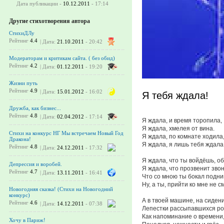
Дата публикации -
10.12.2011
- 17:14
Другие стихотворения автора
СтихиДЛу
Рейтинг
4.4
| Дата:
21.10.2011
- 20:42
Модераторам и критикам сайта. ( без обид)
Рейтинг
4.2
| Дата:
01.12.2011
- 19:20
Жизни путь
Рейтинг
4.9
| Дата:
15.01.2012
- 16:02
Я тебя ждала!
Дружба, как бизнес...
Рейтинг
4.8
| Дата:
02.04.2012
- 17:14
Я ждала, и время торопила,
Я ждала, хмелея от вина.
Стихи на конкурс НГ Мы встречаем Новый Год
Я ждала, по комнате ходила
Дракона!
Я ждала, я лишь тебя ждала
Рейтинг
4.8
| Дата:
24.12.2011
- 17:32
Я ждала, что ты войдёшь, о
Депрессия и воробей.
Я ждала, что прозвенит звон
Рейтинг
4.7
| Дата:
13.11.2011
- 16:41
Что со мною ты бокал подн
Ну, а ты, прийти ко мне не см
Новогодняя сказка! (Стихи на Новогодний
конкурс)
А в твоей машине, на сидени
Рейтинг
4.6
| Дата:
14.12.2011
- 07:38
Лепестки рассыпавшихся ро
Как напоминание о времени
Хочу в Париж!