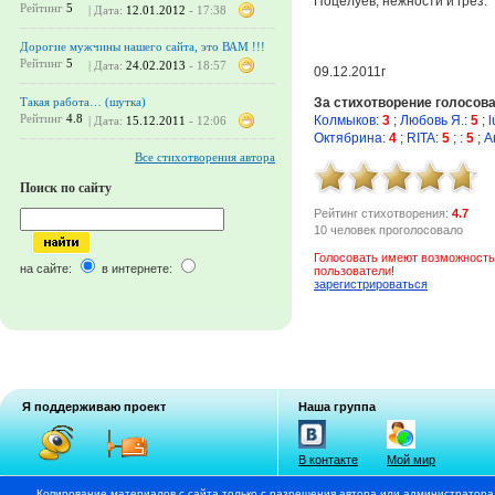
Поцелуев, нежности и грёз.
Рейтинг
5
| Дата:
12.01.2012
- 17:38
Дорогие мужчины нашего сайта, это ВАМ !!!
Рейтинг
5
| Дата:
24.02.2013
- 18:57
09.12.2011г
За стихотворение голосов
Такая работа… (шутка)
Рейтинг
4.8
Колмыков
:
3
;
Любовь Я.
:
5
;
l
| Дата:
15.12.2011
- 12:06
Октябрина
:
4
;
RITA
:
5
;
:
5
;
А
Все стихотворения автора
Поиск по сайту
Рейтинг стихотворения:
4.7
10 человек проголосовало
Голосовать имеют возможность
на сайте:
в интернете:
пользователи!
зарегистрироваться
Я поддерживаю проект
Наша группа
В контакте
Мой мир
Копирование материалов с сайта только с разрешения автора или администратора