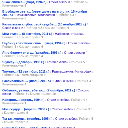
Я как спичка... (март, 1994 г.)
/
Стихи о жизни
/ Рейтинг
5
/
Комментариев
9
В рубашке света... (ответ другу на его стих, 15 ноября
2011 г.)
/
Размышления. Философия
/ Рейтинг
4.3
/
Комментариев
5
Разматывая клубок свой судьбы... (10 ноября 2011 г.)
/
Стихи о жизни
/ Рейтинг
4.8
/ Комментариев
4
Мои стихи... (8 сентября, 2011 г.)
/
Наброски, отрывки
/
Рейтинг
5
/ Комментариев
3
Глубину глаз твоих синь... (март, 1994 г.)
/
Стихи о любви
/
Рейтинг
5
/ Комментариев
4
Я по белому снегу... (декабрь, 1993 г.)
/
Стихи о жизни
/
Рейтинг
5
/ Комментариев
4
Я унесу... (декабрь, 1993 г.)
/
Стихи о любви
/ Рейтинг
5
/
Комментариев
4
Тяжело... (12 сентября, 2011 г.)
/
Размышления. Философия
/
Рейтинг
3.5
/ Комментариев
8
Расписавшись... (июль, 2011 г.)
/
Стихи о жизни
/ Рейтинг
3
/
Комментариев
4
Отбываю, уезжаю, убегаю... (7 октября, 2011 г.)
/
Стихи о
жизни
/ Рейтинг
5
/ Комментариев
10
Наверно... (апрель, 1994 г.)
/
Стихи о любви
/ Рейтинг
0
/
Комментариев
1
Моё сердце... (апрель, 2006 г.)
/
Стихи о любви
/ Рейтинг
3.8
/ Комментариев
9
Ты так хорош... (ноябрь, 1998 г.)
/
Стихи о любви
/ Рейтинг
5
/ Комментариев
2
Я каждый день... (июль, 2011 г.)
/
Размышления.