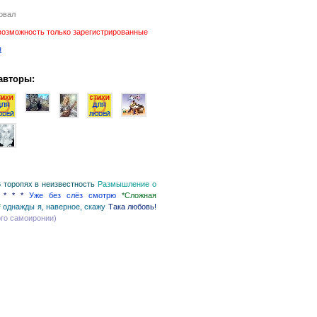
овал
возможность только зарегистрированные
я
авторы:
 торопях в неизвестность
Размышление о
* * *
Уже без слёз смотрю
*Сложная
*
однажды я, наверное, скажу
Така любовь!
ого самоиронии)