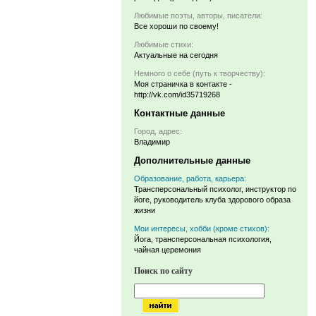
Любимые поэты, авторы, писатели:
Все хороши по своему!
Любимые стихи:
Актуальные на сегодня
Немного о себе (путь к творчеству):
Моя страничка в контакте -
http://vk.com/id35719268
Контактные данные
Город, адрес:
Владимир
Дополнительные данные
Образование, работа, карьера:
Трансперсональный психолог, инструктор по
йоге, руководитель клуба здорового образа
жизни
Мои интересы, хобби (кроме стихов):
Йога, трансперсональная психология,
чайная церемония
Поиск по сайту