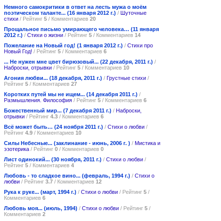
Немного самокритики в ответ на лесть мужа о моём
поэтическом таланте... (16 января 2012 г.)
/
Шуточные
стихи
/ Рейтинг
5
/ Комментариев
20
Прощальное письмо умирающего человека… (11 января
2012 г.)
/
Стихи о жизни
/ Рейтинг
5
/ Комментариев
14
Пожелание на Новый год! (1 января 2012 г.)
/
Стихи про
Новый Год!
/ Рейтинг
5
/ Комментариев
6
... Не нужен мне цвет бирюзовый... (22 декабря, 2011 г.)
/
Наброски, отрывки
/ Рейтинг
5
/ Комментариев
10
Агония любви... (18 декабря, 2011 г.)
/
Грустные стихи
/
Рейтинг
5
/ Комментариев
27
Коротких путей мы не ищем... (14 декабря 2011 г.)
/
Размышления. Философия
/ Рейтинг
5
/ Комментариев
6
Божественный мир... (7 декабря 2011 г.)
/
Наброски,
отрывки
/ Рейтинг
4.3
/ Комментариев
6
Всё может быть… (24 ноября 2011 г.)
/
Стихи о любви
/
Рейтинг
4.9
/ Комментариев
10
Силы Небесные... (заклинание - июнь, 2006 г. )
/
Мистика и
эзотерика
/ Рейтинг
0
/ Комментариев
0
Лист одинокий... (30 ноября, 2011 г.)
/
Стихи о любви
/
Рейтинг
5
/ Комментариев
4
Любовь - то сладкое вино... (февраль, 1994 г.)
/
Стихи о
любви
/ Рейтинг
3.7
/ Комментариев
12
Рука к руке... (март, 1994 г.)
/
Стихи о любви
/ Рейтинг
5
/
Комментариев
6
Любовь моя... (июль, 1994)
/
Стихи о любви
/ Рейтинг
5
/
Комментариев
2