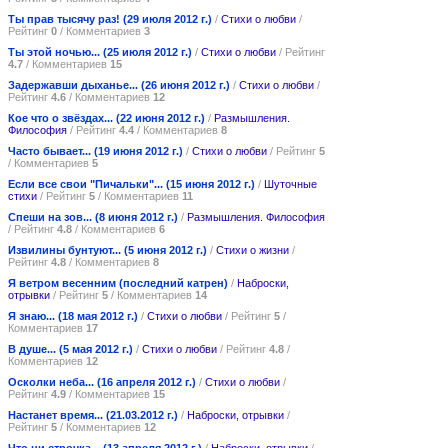
Ты прав тысячу раз! (29 июля 2012 г.)
/
Стихи о любви
/
Рейтинг
0
/ Комментариев
3
Ты этой ночью... (25 июля 2012 г.)
/
Стихи о любви
/ Рейтинг
4.7
/ Комментариев
15
Задержавши дыханье... (26 июня 2012 г.)
/
Стихи о любви
/
Рейтинг
4.6
/ Комментариев
12
Кое что о звёздах... (22 июня 2012 г.)
/
Размышления.
Философия
/ Рейтинг
4.4
/ Комментариев
8
Часто бывает... (19 июня 2012 г.)
/
Стихи о любви
/ Рейтинг
5
/ Комментариев
5
Если все свои "Пичальки"... (15 июня 2012 г.)
/
Шуточные
стихи
/ Рейтинг
5
/ Комментариев
11
Спеши на зов... (8 июня 2012 г.)
/
Размышления. Философия
/ Рейтинг
4.8
/ Комментариев
6
Извилины бунтуют... (5 июня 2012 г.)
/
Стихи о жизни
/
Рейтинг
4.8
/ Комментариев
8
Я ветром весенним (последний катрен)
/
Наброски,
отрывки
/ Рейтинг
5
/ Комментариев
14
Я знаю... (18 мая 2012 г.)
/
Стихи о любви
/ Рейтинг
5
/
Комментариев
17
В душе... (5 мая 2012 г.)
/
Стихи о любви
/ Рейтинг
4.8
/
Комментариев
12
Осколки неба... (16 апреля 2012 г.)
/
Стихи о любви
/
Рейтинг
4.9
/ Комментариев
15
Настанет время... (21.03.2012 г.)
/
Наброски, отрывки
/
Рейтинг
5
/ Комментариев
12
Что ни строчка... (13 апреля 2012 г.)
/
Наброски, отрывки
/