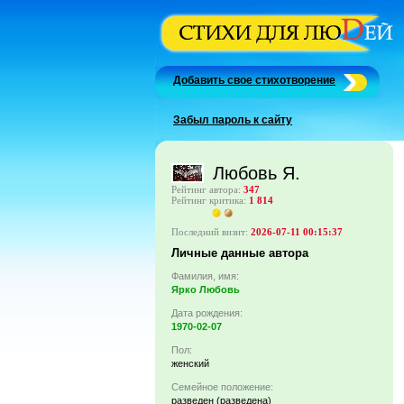
Добавить свое стихотворение
Забыл пароль к сайту
Любовь Я.
Рейтинг автора:
347
Рейтинг критика:
1 814
Последний визит:
2026-07-11 00:15:37
Личные данные автора
Фамилия, имя:
Ярко Любовь
Дата рождения:
1970-02-07
Пол:
женский
Семейное положение:
разведен (разведена)