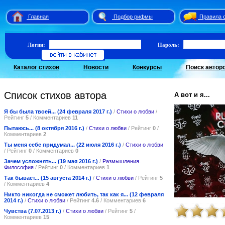
Главная
Подбор рифмы
Правила 
Логин:
Пароль:
Каталог стихов
Новости
Конкурсы
Поиск автор
Список стихов автора
А вот и я...
Я бы была твоей... (24 февраля 2017 г.)
/
Стихи о любви
/
Рейтинг
5
/ Комментариев
11
Пытаюсь... (8 октября 2016 г.)
/
Стихи о любви
/ Рейтинг
0
/
Комментариев
2
Ты меня себе придумал... (22 июля 2016 г.)
/
Стихи о любви
/ Рейтинг
0
/ Комментариев
0
Зачем усложнять... (19 мая 2016 г.)
/
Размышления.
Философия
/ Рейтинг
0
/ Комментариев
1
Так бывает... (15 августа 2014 г.)
/
Стихи о любви
/ Рейтинг
5
/ Комментариев
4
Никто никогда не сможет любить, так как я... (12 февраля
2014 г.)
/
Стихи о любви
/ Рейтинг
4.6
/ Комментариев
6
Чувства (7.07.2013 г.)
/
Стихи о любви
/ Рейтинг
5
/
Комментариев
15