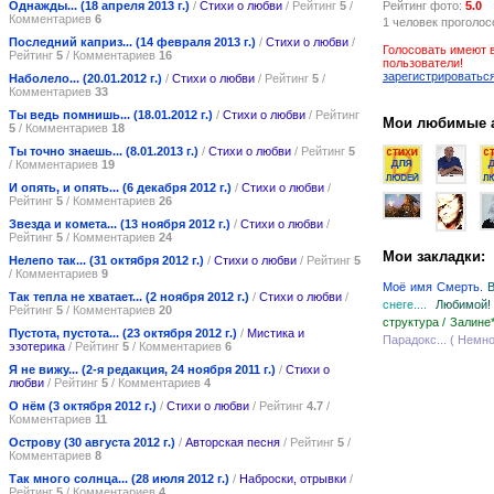
Однажды... (18 апреля 2013 г.)
/
Стихи о любви
/ Рейтинг
5
/
Рейтинг фото:
5.0
Комментариев
6
1 человек проголос
Последний каприз... (14 февраля 2013 г.)
/
Стихи о любви
/
Голосовать имеют 
Рейтинг
5
/ Комментариев
16
пользователи!
зарегистрироватьс
Наболело... (20.01.2012 г.)
/
Стихи о любви
/ Рейтинг
5
/
Комментариев
33
Ты ведь помнишь... (18.01.2012 г.)
/
Стихи о любви
/ Рейтинг
Мои любимые 
5
/ Комментариев
18
Ты точно знаешь... (8.01.2013 г.)
/
Стихи о любви
/ Рейтинг
5
/ Комментариев
19
И опять, и опять... (6 декабря 2012 г.)
/
Стихи о любви
/
Рейтинг
5
/ Комментариев
26
Звезда и комета... (13 ноября 2012 г.)
/
Стихи о любви
/
Рейтинг
5
/ Комментариев
24
Мои закладки:
Нелепо так... (31 октября 2012 г.)
/
Стихи о любви
/ Рейтинг
5
/ Комментариев
9
Моё имя Смерть.
В
Так тепла не хватает... (2 ноября 2012 г.)
/
Стихи о любви
/
снеге....
Любимой!
Рейтинг
5
/ Комментариев
20
структура / Залине
Пустота, пустота... (23 октября 2012 г.)
/
Мистика и
Парадокс... ( Немн
эзотерика
/ Рейтинг
5
/ Комментариев
6
Я не вижу... (2-я редакция, 24 ноября 2011 г.)
/
Стихи о
любви
/ Рейтинг
5
/ Комментариев
4
О нём (3 октября 2012 г.)
/
Стихи о любви
/ Рейтинг
4.7
/
Комментариев
11
Острову (30 августа 2012 г.)
/
Авторская песня
/ Рейтинг
5
/
Комментариев
8
Так много солнца... (28 июля 2012 г.)
/
Наброски, отрывки
/
Рейтинг
5
/ Комментариев
4