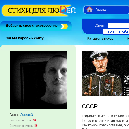
Главная
Добавить свое стихотворение
Логин:
Забыл пароль к сайту
Каталог стихов
СССР
Автор:
AvengeR
Родились в испражнениях из
Рейтинг автора:
28
Ползли в грязи и хрюкали, и
Как крысы красноглазые, об
Рейтинг критика:
80