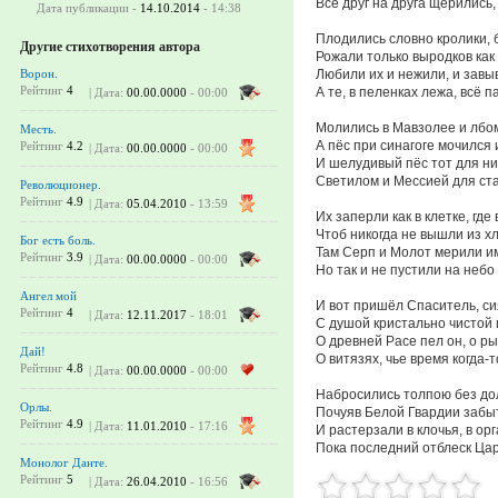
Всё друг на друга щерились,
Дата публикации -
14.10.2014
- 14:38
Плодились словно кролики, б
Другие стихотворения автора
Рожали только выродков как
Любили их и нежили, и завы
Ворон.
Рейтинг
4
А те, в пеленках лежа, всё п
| Дата:
00.00.0000
- 00:00
Молились в Мавзолее и лбом
Месть.
А пёс при синагоге мочился 
Рейтинг
4.2
| Дата:
00.00.0000
- 00:00
И шелудивый пёс тот для ни
Светилом и Мессией для ст
Революционер.
Рейтинг
4.9
| Дата:
05.04.2010
- 13:59
Их заперли как в клетке, где
Чтоб никогда не вышли из хл
Бог есть боль.
Там Серп и Молот мерили им
Рейтинг
3.9
| Дата:
00.00.0000
- 00:00
Но так и не пустили на небо 
Ангел мой
И вот пришёл Спаситель, си
Рейтинг
4
| Дата:
12.11.2017
- 18:01
С душой кристально чистой и
О древней Расе пел он, о ры
Дай!
О витязях, чье время когда-т
Рейтинг
4.8
| Дата:
00.00.0000
- 00:00
Набросились толпою без до
Орлы.
Почуяв Белой Гвардии забы
Рейтинг
4.9
| Дата:
11.01.2010
- 17:16
И растерзали в клочья, в ор
Пока последний отблеск Цар
Монолог Данте.
Рейтинг
5
| Дата:
26.04.2010
- 16:56