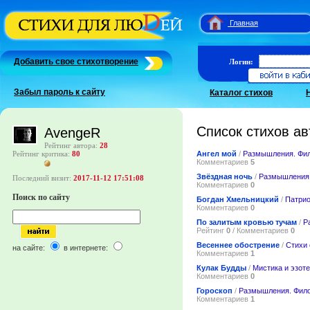
Главная
Добавить свое стихотворение
Логин:
Забыл пароль к сайту
Каталог стихов
Список стихов ав
AvengeR
Рейтинг автора:
28
Ангел мой
/
Размышления. Фи
Рейтинг критика:
80
Комментариев
5
Звёздная ночь
/
Размышления
Последний визит:
2017-11-12 17:51:08
Комментариев
0
Поиск по сайту
Богдан Хмельницкий
/
Патрио
Комментариев
0
По залитым кровью тучам
/
Р
Рейтинг
0
/ Комментариев
0
Весеннее обострение
/
Стихи 
на сайте:
в интернете:
Комментариев
1
Кулак Будды
/
Мистика и эзот
Комментариев
0
Гороскоп
/
Размышления. Фил
Комментариев
1