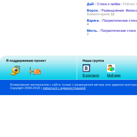
Дай!
/
Стихи о любви
/ Рейтинг
Ворон.
/
Размышления. Филос
Комментариев
12
Варяги.
/
Патриотические стих
4
Месть.
/
Патриотические стихи
7
Я поддерживаю проект
Наша группа
В контакте
Мой мир
Копирование материалов с сайта только с разрешения автора или администратора
Copyright 2008-2016 |
связаться с администрацией