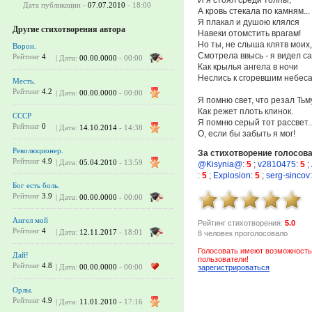
Дата публикации -
07.07.2010
- 18:00
А кровь стекала по камням...
Я плакал и душою клялся
Другие стихотворения автора
Навеки отомстить врагам!
Но ты, не слыша клятв моих,
Ворон.
Смотрела ввысь - я видел са
Рейтинг
4
| Дата:
00.00.0000
- 00:00
Как крылья ангела в ночи
Неслись к сгоревшим небеса
Месть.
Рейтинг
4.2
| Дата:
00.00.0000
- 00:00
Я помню свет, что резал Тьм
Как режет плоть клинок.
СССР
Я помню серый тот рассвет..
Рейтинг
0
| Дата:
14.10.2014
- 14:38
О, если бы забыть я мог!
Революционер.
За стихотворение голосов
Рейтинг
4.9
| Дата:
05.04.2010
- 13:59
@Kisynia@
:
5
;
v2810475
:
5
;
:
5
;
Explosion
:
5
;
serg-sincov
:
Бог есть боль.
Рейтинг
3.9
| Дата:
00.00.0000
- 00:00
Ангел мой
Рейтинг стихотворения:
5.0
Рейтинг
4
| Дата:
12.11.2017
- 18:01
8 человек проголосовало
Голосовать имеют возможность
Дай!
пользователи!
Рейтинг
4.8
| Дата:
00.00.0000
- 00:00
зарегистрироваться
Орлы.
Рейтинг
4.9
| Дата:
11.01.2010
- 17:16