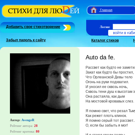
Главная
Добавить свое стихотворение
Логин:
Забыл пароль к сайту
Каталог стихов
Auto da fe.
Рассвет как будто не замети
Закат как будто бы простил,
Что Орлеанской Девы тело
Огонь на руки подхватил.
И уносил ее сквозь ночь,
Сквозь тени душ к высотам зв
Она растаяла, как дым
На мостовой кровавых слез.
Я помню свет, что резал Тьм
Как режет плоть клинок.
Автор:
AvengeR
Я помню серый тот рассвет..
О, если бы забыть я мог!
Рейтинг автора:
28
Рейтинг критика:
80
И я стоял среди толпы,