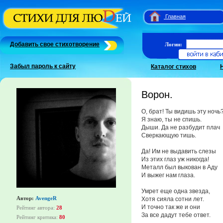
Главная
Добавить свое стихотворение
Логин:
Забыл пароль к сайту
Каталог стихов
Ворон.
О, брат! Ты видишь эту ночь
Я знаю, ты не спишь.
Дыши. Да не разбудит плач
Сверкающую тишь.
Да! Им не выдавить слезы
Из этих глаз уж никогда!
Металл был выкован в Аду
И выжег нам глаза.
Умрет еще одна звезда,
Автор:
AvengeR
Хотя сияла сотни лет.
И точно так же и они
Рейтинг автора:
28
За все дадут тебе ответ.
Рейтинг критика:
80