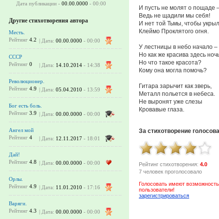
Дата публикации -
00.00.0000
- 00:00
И пусть не молят о пощаде 
Ведь не щадили мы себя!
Другие стихотворения автора
И нет той Тьмы, чтобы укры
Клеймо Проклятого огня.
Месть.
Рейтинг
4.2
| Дата:
00.00.0000
- 00:00
У лестницы в небо начало – 
Но как же красива здесь но
СССР
Но что такое красота?
Рейтинг
0
| Дата:
14.10.2014
- 14:38
Кому она могла помочь?
Революционер.
Гитара зарычит как зверь,
Рейтинг
4.9
| Дата:
05.04.2010
- 13:59
Металл польется в небеса.
Не выронят уже слезы
Бог есть боль.
Кровавые глаза.
Рейтинг
3.9
| Дата:
00.00.0000
- 00:00
Ангел мой
За стихотворение голосов
Рейтинг
4
| Дата:
12.11.2017
- 18:01
Дай!
Рейтинг
4.8
| Дата:
00.00.0000
- 00:00
Рейтинг стихотворения:
4.0
7 человек проголосовало
Орлы.
Голосовать имеют возможность
Рейтинг
4.9
| Дата:
11.01.2010
- 17:16
пользователи!
зарегистрироваться
Варяги.
Рейтинг
4.3
| Дата:
00.00.0000
- 00:00